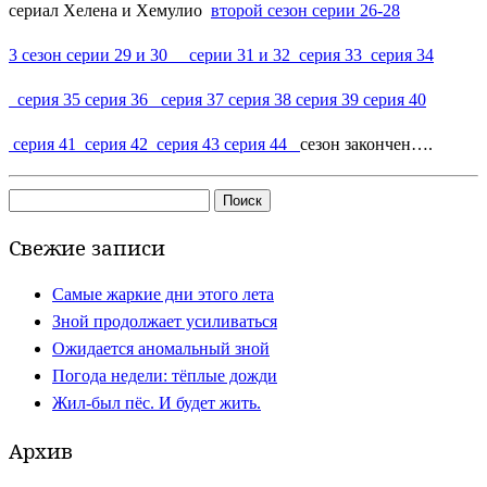
сериал Хелена и Хемулио
второй сезон серии 26-28
3 сезон серии 29 и 30
серии
31 и 32
серия 33
серия 34
серия 35
серия 36
серия 37
серия 38
серия 39
серия 40
серия 41
серия 42
серия 43
серия 44
сезон закончен….
Найти:
Свежие записи
Самые жаркие дни этого лета
Зной продолжает усиливаться
Ожидается аномальный зной
Погода недели: тёплые дожди
Жил-был пёс. И будет жить.
Архив