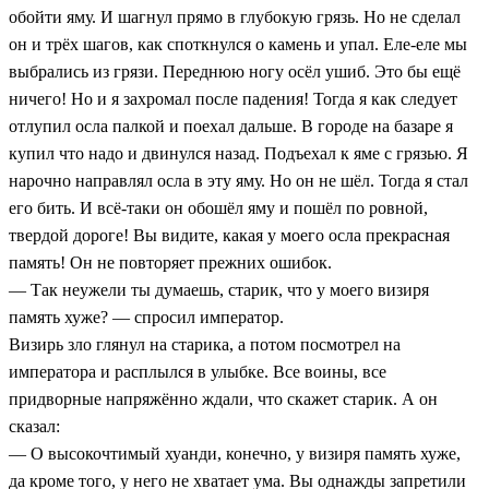
обойти яму. И шагнул прямо в глубокую грязь. Но не сделал
он и трёх шагов, как споткнулся о камень и упал. Еле-еле мы
выбрались из грязи. Переднюю ногу осёл ушиб. Это бы ещё
ничего! Но и я захромал после падения! Тогда я как следует
отлупил осла палкой и поехал дальше. В городе на базаре я
купил что надо и двинулся назад. Подъехал к яме с грязью. Я
нарочно направлял осла в эту яму. Но он не шёл. Тогда я стал
его бить. И всё-таки он обошёл яму и пошёл по ровной,
твердой дороге! Вы видите, какая у моего осла прекрасная
память! Он не повторяет прежних ошибок.
— Так неужели ты думаешь, старик, что у моего визиря
память хуже? — спросил император.
Визирь зло глянул на старика, а потом посмотрел на
императора и расплылся в улыбке. Все воины, все
придворные напряжённо ждали, что скажет старик. А он
сказал:
— О высокочтимый хуанди, конечно, у визиря память хуже,
да кроме того, у него не хватает ума. Вы однажды запретили