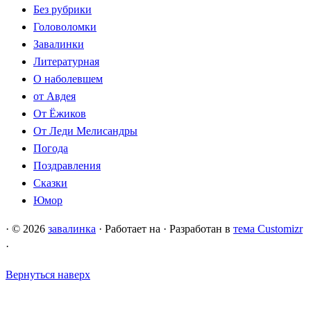
Без рубрики
Головоломки
Завалинки
Литературная
О наболевшем
от Авдея
От Ёжиков
От Леди Мелисандры
Погода
Поздравления
Сказки
Юмор
·
© 2026
завалинка
·
Работает на
·
Разработан в
тема Customizr
·
Вернуться наверх