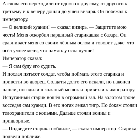
А слова его переходили от одного к другому, от другого к
третьему и к вечеру дошли до ушей визиря. Он побежал к
императору.
— О великий хуанди! — сказал визирь. — Защитите мою
честь! Меня оскорбил паршивый старикашка с базара. Он
сравнивает меня со своим чёрным ослом и говорит даже, что
осёл умнее меня, что память у осла лучше!
Император сказал:
— Я сам буду его судить.
И послал пятьсот солдат, чтобы поймать этого старика и
привезти во дворец. Солдаты долго его искали, но наконец
нашли, посадили в кожаный мешок и привезли к императору.
Испуганный старик вошёл в огромный зал. На золотом троне
восседал сам хуанди. В его ногах лежал тигр. По бокам стояли
телохранители с копьями. Дальше стояли воины и
придворные.
— Подведите старика поближе, — сказал император. Старика
подвели поближе.