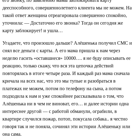
его звонку, по заявлению мамы заблокировать карту
дееспособного, совершеннолетнего клиента мы не можем. На
такой ответ женщина отреагировала совершенно спокойно,
уточнила: — Достаточно его звонка? Тогда он сегодня же
карту заблокирует! и ушла…
Угадаете, что произошло дальше? Алёшенька получил СМС и
снял все деньги с карты. А его мама пришла к нам через
неделю гасить «оставшиеся» 10000…. я не буду описывать ее
реакцию, только скажу, что вся эта цепочка действий
повторялась в итоге четыре раза. И каждый раз мама сначала
кричала на всех нас, что это мы тупые и разобраться в
платежах не можем, потом по телефону на сына, а потом
подходила к нам и уже спокойнее рассказывала о том, что
Алёшенька ни в чем не виноват, его… и далее истории одна
интереснее другой — с работой обманули, ограбили, в
квартире случился пожар, потоп, покусала собака.. я честно
говоря так и не поняла, сочинял эти истории Алёшеньку или
она сама.