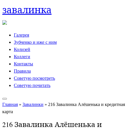
завалинка
Skip
to
content
Галерея
Зубченко и иже с ним
Колизей
Коллеги
Контакты
Правила
Советую посмотреть
Советую почитать
Главная
»
Завалинки
»
216 Завалинка Алёшенька и кредитная
карта
216 Завалинка Алёшенька и