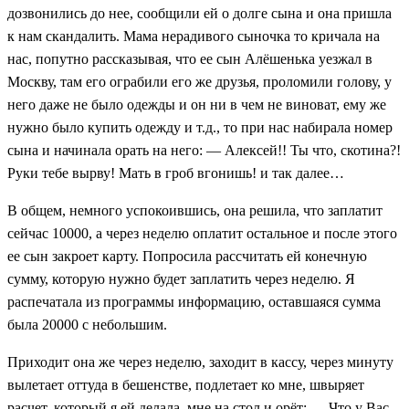
дозвонились до нее, сообщили ей о долге сына и она пришла
к нам скандалить. Мама нерадивого сыночка то кричала на
нас, попутно рассказывая, что ее сын Алёшенька уезжал в
Москву, там его ограбили его же друзья, проломили голову, у
него даже не было одежды и он ни в чем не виноват, ему же
нужно было купить одежду и т.д., то при нас набирала номер
сына и начинала орать на него: — Алексей!! Ты что, скотина?!
Руки тебе вырву! Мать в гроб вгонишь! и так далее…
В общем, немного успокоившись, она решила, что заплатит
сейчас 10000, а через неделю оплатит остальное и после этого
ее сын закроет карту. Попросила рассчитать ей конечную
сумму, которую нужно будет заплатить через неделю. Я
распечатала из программы информацию, оставшаяся сумма
была 20000 с небольшим.
Приходит она же через неделю, заходит в кассу, через минуту
вылетает оттуда в бешенстве, подлетает ко мне, швыряет
расчет, который я ей делала, мне на стол и орёт: — Что у Вас