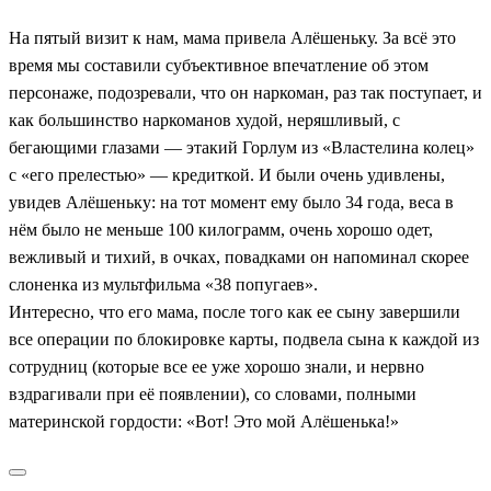
На пятый визит к нам, мама привела Алёшеньку. За всё это
время мы составили субъективное впечатление об этом
персонаже, подозревали, что он наркоман, раз так поступает, и
как большинство наркоманов худой, неряшливый, с
бегающими глазами — этакий Горлум из «Властелина колец»
с «его прелестью» — кредиткой. И были очень удивлены,
увидев Алёшеньку: на тот момент ему было 34 года, веса в
нём было не меньше 100 килограмм, очень хорошо одет,
вежливый и тихий, в очках, повадками он напоминал скорее
слоненка из мультфильма «38 попугаев».
Интересно, что его мама, после того как ее сыну завершили
все операции по блокировке карты, подвела сына к каждой из
сотрудниц (которые все ее уже хорошо знали, и нервно
вздрагивали при её появлении), со словами, полными
материнской гордости: «Вот! Это мой Алёшенька!»