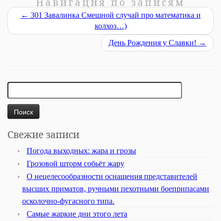
Навигация по записям
←
301 Завалинка Смешной случай про математика и
колхоз…)
День Рождения у Славки!
→
Найти:
Свежие записи
Погода выходных: жара и грозы
Грозовой шторм собьёт жару
О нецелесообразности оснащения представителей
высших приматов, ручными пехотными боеприпасами
осколочно-фугасного типа.
Самые жаркие дни этого лета