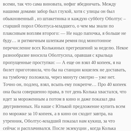
всеми, так что сама виновата, нефиг ябедничать. Между
нашими домами забор был глухой, хотя с улицы он был
обыкновенный , из штакетника и каждую субботу Оболтус –
старший порол Оболтуса-младшего, о чем мы знали по
плаксивым воплям второго: — Не надо папочка, я больше не
буду… и ритмичным шлепкам ремня под монотонное
перечисление всех Колькиных прегрешений за неделю. Некое
разнообразие вносила Оболтусиха, оравшая с крыльца
пропущенные проступки: — А еще он взял 40 копеек, я на
билет приготовила, что бы на станции кошелек не доставать,
на тумбочку положила, через минуту смотрю – уже нет.
Точно он, подлец, взял, всыпь ему покрепче… Про 40 копеек
она была совершенно права, в тот день Колька хвастался, что
идет за мороженным а потом в кино и даже показал два
двугривенных. На наше с Юлькой предложение купить всем
по морожке за 10 копеек, а в кино он сходит завтра, на
утренник, Оболтус-младший показал нам кукиш, за что
сейчас и расплачивался. После экзекуции , когда Колька