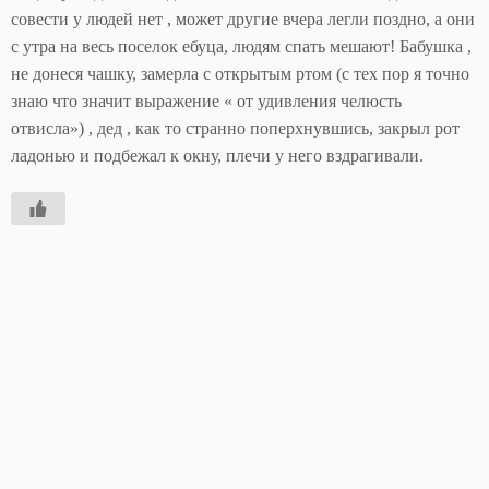
совести у людей нет , может другие вчера легли поздно, а они
с утра на весь поселок ебуца, людям спать мешают! Бабушка ,
не донеся чашку, замерла с открытым ртом (с тех пор я точно
знаю что значит выражение « от удивления челюсть
отвисла») , дед , как то странно поперхнувшись, закрыл рот
ладонью и подбежал к окну, плечи у него вздрагивали.