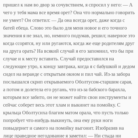
пришел к нам во двор за сочувствием, я спросил у него: — А
чего у тебя мама все время орет? Она что нормально говорить
не умеет? Он ответил: — Да она всегда орет, даже когда с
батей ебеца. Слово это было для меня новое и его точного
значения я не знал, но, немного подумав, решил; наверное это
когда ссорятся, ну или ругаются, когда же еще родителям друг
на друга орать? На всякий случай я его запомнил, что бы при
случае и к месту вставить. Случай предоставился на
следующее утро, к концу завтрака, когда я с бабушкой и дедом
сидел на веранде с открытым окном и пил чай. Из-за забора
послышался скрип открываемого Оболтусом-старшим сарая,
а потом и долетела его ругань, что из-за бабского барахла,
которым все забито, он не может найти свои инструменты и
сейчас соберет весь этот хлам и выкинет на помойку. С
крыльца Оболтусиха благим матом орала, что пусть только
попробует что-нибудь выкинуть, она ему руки ноги
повыдернет и самого на помойку выгонит. Изобразив на
лице праведное негодование я заметил: — Ни стыда ни