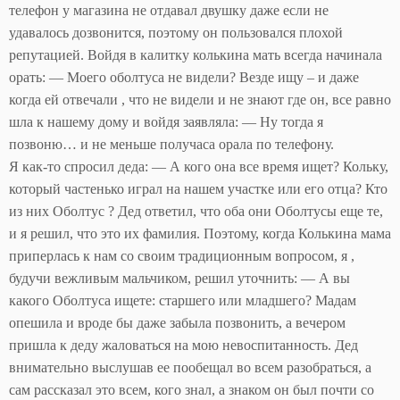
телефон у магазина не отдавал двушку даже если не
удавалось дозвонится, поэтому он пользовался плохой
репутацией. Войдя в калитку колькина мать всегда начинала
орать: — Моего оболтуса не видели? Везде ищу – и даже
когда ей отвечали , что не видели и не знают где он, все равно
шла к нашему дому и войдя заявляла: — Ну тогда я
позвоню… и не меньше получаса орала по телефону.
Я как-то спросил деда: — А кого она все время ищет? Кольку,
который частенько играл на нашем участке или его отца? Кто
из них Оболтус ? Дед ответил, что оба они Оболтусы еще те,
и я решил, что это их фамилия. Поэтому, когда Колькина мама
приперлась к нам со своим традиционным вопросом, я ,
будучи вежливым мальчиком, решил уточнить: — А вы
какого Оболтуса ищете: старшего или младшего? Мадам
опешила и вроде бы даже забыла позвонить, а вечером
пришла к деду жаловаться на мою невоспитанность. Дед
внимательно выслушав ее пообещал во всем разобраться, а
сам рассказал это всем, кого знал, а знаком он был почти со