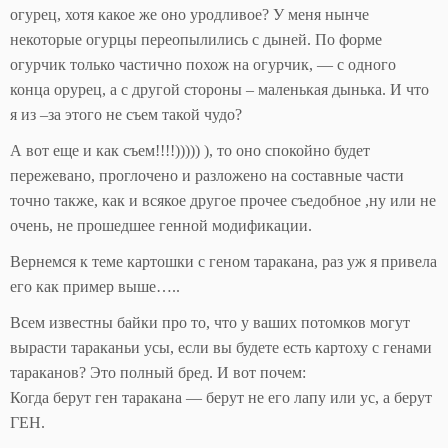
огурец, хотя какое же оно уродливое? У меня нынче
некоторые огурцы переопылились с дыней. По форме
огурчик только частично похож на огурчик, — с одного
конца орурец, а с другой стороны – маленькая дынька. И что
я из –за этого не съем такой чудо?
А вот еще и как съем!!!!))))) ), то оно спокойно будет
пережевано, проглочено и разложено на составные части
точно также, как и всякое другое прочее съедобное ,ну или не
очень, не прошедшее генной модификации.
Вернемся к теме картошки с геном таракана, раз уж я привела
его как пример выше…..
Всем известны байки про то, что у ваших потомков могут
вырасти тараканьи усы, если вы будете есть картоху с генами
тараканов? Это полный бред. И вот почем:
Когда берут ген таракана — берут не его лапу или ус, а берут
ГЕН.