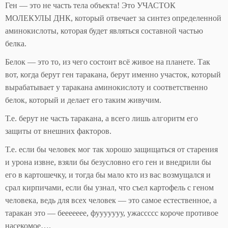
Ген — это не часть тела объекта! Это УЧАСТОК
МОЛЕКУЛЫ ДНК, который отвечает за синтез определенной
аминокислоты, которая будет являться составной частью
белка.
Белок — это то, из чего состоит всё живое на планете. Так
вот, когда берут ген таракана, берут именно участок, который
вырабатывает у таракана аминокислоту и соответственно
белок, который и делает его таким живучим.
Т.е. берут не часть таракана, а всего лишь алгоритм его
защиты от внешних факторов.
Т.е. если бы человек мог так хорошо защищаться от старения
и урона извне, взяли бы безусловно его ген и внедрили бы
его в картошечку, и тогда бы мало кто из вас возмущался и
срал кирпичами, если бы узнал, что съел картофель с геном
человека, ведь для всех человек — это самое естественное, а
таракан это — беееееее, фууууууу, ужассссс короче противое
насекомое….