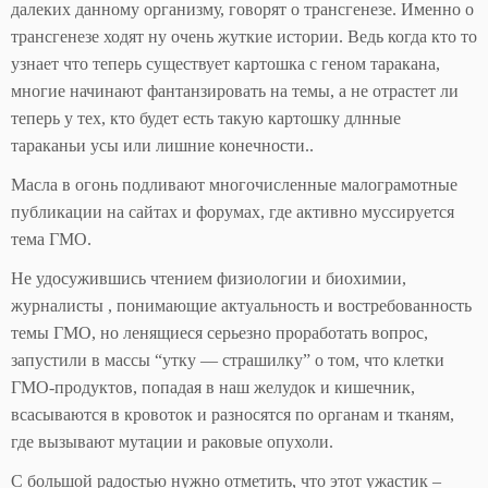
далеких данному организму, говорят о трансгенезе. Именно о
трансгенезе ходят ну очень жуткие истории. Ведь когда кто то
узнает что теперь существует картошка с геном таракана,
многие начинают фантанзировать на темы, а не отрастет ли
теперь у тех, кто будет есть такую картошку длнные
тараканьи усы или лишние конечности..
Масла в огонь подливают многочисленные малограмотные
публикации на сайтах и форумах, где активно муссируется
тема ГМО.
Не удосужившись чтением физиологии и биохимии,
журналисты , понимающие актуальность и востребованность
темы ГМО, но ленящиеся серьезно проработать вопрос,
запустили в массы “утку — страшилку” о том, что клетки
ГМО-продуктов, попадая в наш желудок и кишечник,
всасываются в кровоток и разносятся по органам и тканям,
где вызывают мутации и раковые опухоли.
С большой радостью нужно отметить, что этот ужастик –