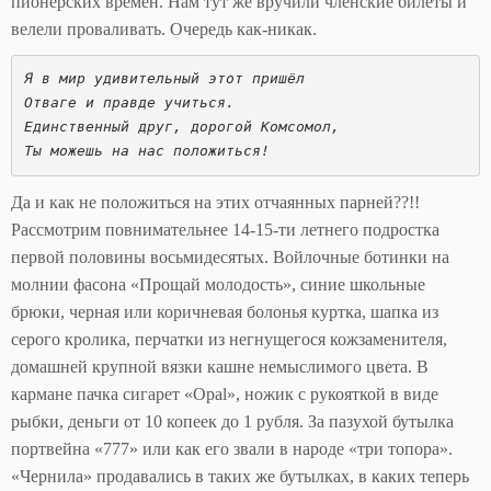
пионерских времен. Нам тут же вручили членские билеты и
велели проваливать. Очередь как-никак.
Я в мир удивительный этот пришёл 
Отваге и правде учиться. 
Единственный друг, дорогой Комсомол, 
Ты можешь на нас положиться! 
Да и как не положиться на этих отчаянных парней??!!
Рассмотрим повнимательнее 14-15-ти летнего подростка
первой половины восьмидесятых. Войлочные ботинки на
молнии фасона «Прощай молодость», синие школьные
брюки, черная или коричневая болонья куртка, шапка из
серого кролика, перчатки из негнущегося кожзаменителя,
домашней крупной вязки кашне немыслимого цвета. В
кармане пачка сигарет «Opal», ножик с рукояткой в виде
рыбки, деньги от 10 копеек до 1 рубля. За пазухой бутылка
портвейна «777» или как его звали в народе «три топора».
«Чернила» продавались в таких же бутылках, в каких теперь