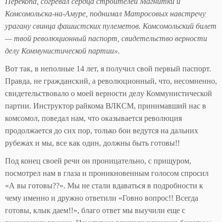
Перекопа, согревал сердца строителей Магнитки и
Комсомольска-на-Амуре, поднимал Матросовых навстречу
урагану свинца фашистских пулеметов. Комсомольский билет
— твой революционный паспорт, свидетельство верности
делу Коммунистической партии».
Вот так, в неполные 14 лет, я получил свой первый паспорт.
Правда, не гражданский, а революционный, что, несомненно,
свидетельствовало о моей верности делу Коммунистической
партии. Инструктор райкома ВЛКСМ, принимавший нас в
комсомол, поведал нам, что оказывается революция
продолжается до сих пор, только бои ведутся на дальних
рубежах и мы, все как один, должны быть готовы!!
Под конец своей речи он проницательно, с прищуром,
посмотрел нам в глаза и проникновенным голосом спросил
«А вы готовы??». Мы не стали вдаваться в подробности к
чему именно и дружно ответили «Говно вопрос!! Всегда
готовы, клык даем!!», благо ответ мы выучили еще с