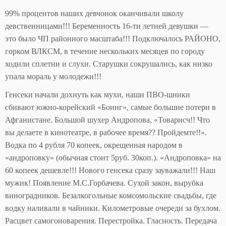
99% процентов наших девчонок оканчивали школу
девственницами!!! Беременность 16-ти летней девушки —
это было ЧП районного масштаба!!! Подключалось РАЙОНО,
горком ВЛКСМ, в течение нескольких месяцев по городу
ходили сплетни и слухи. Старушки сокрушались, как низко
упала мораль у молодежи!!!
Генсеки начали дохнуть как мухи, наши ПВО-шники
сбивают южно-корейский «Боинг», самые большие потери в
Афганистане. Большой шухер Андропова, «Товарисч!! Что
вы делаете в кинотеатре, в рабочее время?? Пройдемте!!».
Водка по 4 рубля 70 копеек, окрещенная народом в
«андроповку» (обычная стоит 5руб. 30коп.). «Андроповка» на
60 копеек дешевле!!! Нового генсека сразу зауважали!!! Наш
мужик! Появление М.С.Горбачева. Сухой закон, вырубка
виноградников. Безалкогольные комсомольские свадьбы, где
водку наливали в чайники. Километровые очереди за бухлом.
Расцвет самогоноварения. Перестройка. Гласность. Передача