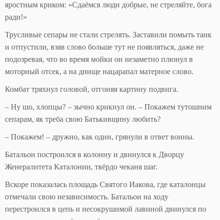
яростным криком: «Сдаёмся люди добрые, не стреляйте, бога
ради!»
Трусливые сепары не стали стрелять. Заставили помыть танк
и отпустили, взяв слово больше тут не появляться, даже не
подозревая, что во время мойки он незаметно плюнул в
моторный отсек, а на днище нацарапал матерное слово.
Комбат тряхнул головой, отгоняя картину подвига.
– Ну шо, хлопцы? – зычно крикнул он. – Покажем тутошним
сепарам, як треба свою Батькивщину любить?
– Покажем! – дружно, как один, грянули в ответ воины.
Батальон построился в колонну и двинулся к Дворцу
Женералитета Каталонии, твёрдо чеканя шаг.
Вскоре показалась площадь Святого Иакова, где каталонцы
отмечали свою независимость. Батальон на ходу
перестроился в цепь и несокрушимой лавиной двинулся по