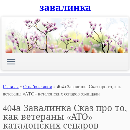
завалинка
Skip
to
content
Главная
»
О наболевшем
»
404а Завалинка Сказ про то, как
ветераны «АТО» каталонских сепаров зачищали
404а Завалинка Сказ про то,
как ветераны «АТО»
каталонских сепаров