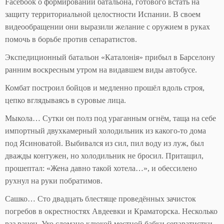
Facebook о формировании батальона, готового встать на
защиту территориальной целостности Испании. В своем
видеообращении они выразили желание с оружием в руках
помочь в борьбе против сепаратистов.
Экспедиционный батальон «Каталонія» прибыл в Барселону
ранним воскресным утром на видавшем виды автобусе.
Комбат построил бойцов и медленно прошёл вдоль строя,
цепко вглядываясь в суровые лица.
Мыкола… Сутки он полз под ураганным огнём, таща на себе
импортный двухкамерный холодильник из какого-то дома
под Ясиноватой. Выбивался из сил, пил воду из луж, был
дважды контужен, но холодильник не бросил. Притащил,
прошептал: «Жена давно такой хотела…», и обессилено
рухнул на руки побратимов.
Сашко… Сто двадцать блестяще проведённых зачисток
погребов в окрестностях Авдеевки и Краматорска. Несколько
раз ранен. Ухо сломано клюкой местной бабки сепаратистки,