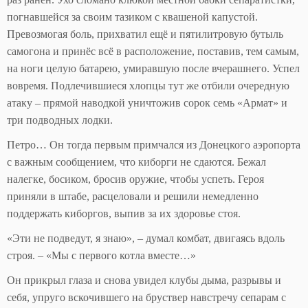
погнавшейся за своим тазиком с квашеной капустой.
Превозмогая боль, прихватил ещё и пятилитровую бутыль
самогона и принёс всё в расположение, поставив, тем самым,
на ноги целую батарею, умиравшую после вчерашнего. Успел
вовремя. Подлечившиеся хлопцы тут же отбили очередную
атаку – прямой наводкой уничтожив сорок семь «Армат» и
три подводных лодки.
Петро… Он тогда первым примчался из Донецкого аэропорта
с важным сообщением, что киборги не сдаются. Бежал
налегке, босиком, бросив оружие, чтобы успеть. Героя
приняли в штабе, расцеловали и решили немедленно
поддержать киборгов, выпив за их здоровье стоя.
«Эти не подведут, я знаю», – думал комбат, двигаясь вдоль
строя. – «Мы с первого котла вместе…»
Он прикрыл глаза и снова увидел клубы дыма, разрывы и
себя, упруго вскочившего на бруствер навстречу сепарам с