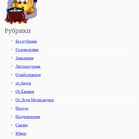
Рубрики
Без рубрики
Головоломки
Завалинки
Литературная
О наболевшем
от Авдея
От Ёжиков
От Леди Мелисандры
Погода
Поздравления
Сказки
Юмор