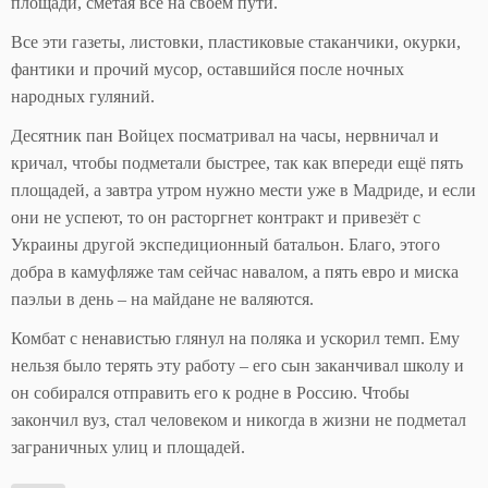
площади, сметая всё на своём пути.
Все эти газеты, листовки, пластиковые стаканчики, окурки,
фантики и прочий мусор, оставшийся после ночных
народных гуляний.
Десятник пан Войцех посматривал на часы, нервничал и
кричал, чтобы подметали быстрее, так как впереди ещё пять
площадей, а завтра утром нужно мести уже в Мадриде, и если
они не успеют, то он расторгнет контракт и привезёт с
Украины другой экспедиционный батальон. Благо, этого
добра в камуфляже там сейчас навалом, а пять евро и миска
паэльи в день – на майдане не валяются.
Комбат с ненавистью глянул на поляка и ускорил темп. Ему
нельзя было терять эту работу – его сын заканчивал школу и
он собирался отправить его к родне в Россию. Чтобы
закончил вуз, стал человеком и никогда в жизни не подметал
заграничных улиц и площадей.