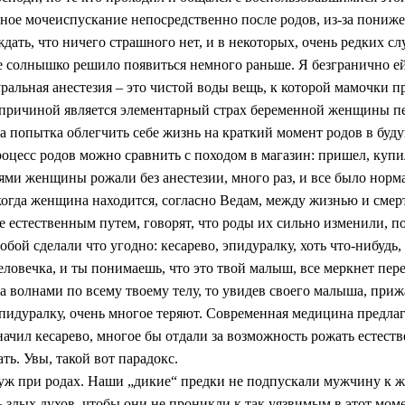
ое мочеиспускание непосредственно после родов, из-за понижен
ждать, что ничего страшного нет, и в некоторых, очень редких с
е солнышко решило появиться немного раньше. Я безгранично ей з
ральная анестезия – это чистой воды вещь, к которой мамочки п
 причиной является элементарный страх беременной женщины пер
та попытка облегчить себе жизнь на краткий момент родов в буд
оцесс родов можно сравнить с походом в магазин: пришел, купи
иями женщины рожали без анестезии, много раз, и все было нор
гда женщина находится, согласно Ведам, между жизнью и смерть
естественным путем, говорят, что роды их сильно изменили, по
обой сделали что угодно: кесарево, эпидуралку, хоть что-нибудь,
еловечка, и ты понимаешь, что это твой малыш, все меркнет пере
а волнами по всему твоему телу, то увидев своего малыша, прижа
идуралку, очень многое теряют. Современная медицина предлага
ачил кесарево, многое бы отдали за возможность рожать естеств
ь. Увы, такой вот парадокс.
ж при родах. Наши „дикие“ предки не подпускали мужчину к жен
 злых духов, чтобы они не проникли к так уязвимым в этот моме