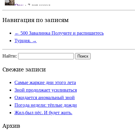
Навигация по записям
←
500 Завалинка Получите и распишитесь
Турция.
→
Найти:
Свежие записи
Самые жаркие дни этого лета
Зной продолжает усиливаться
Ожидается аномальный зной
Погода недели: тёплые дожди
Жил-был пёс. И будет жить.
Архив