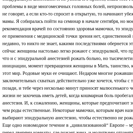
проблемы в виде многомесячных головных болей, непроизвольн
не говорят, а если кто-то спросит в открытую, то начинают убе
мамы. Я собиралась пойти на семинар в начале сентября, но мо
рекомендация врачей по состоянию здоровья мамочки, то эпиду
ее применения с медицинской точки зрения нет, единственной
недавно, то никто не знает, какими последствиями обернется э
сейчас женщины настолько легко рожают с эпидуралкой, что пр
что и с эпидуральной анестезией рожать больно, но тысячелет
инициации, момент превращения женщины в Мать, таинство, ко
этот мир. Родовые муки ее очищают. Недаром многие рожавшие 
заключительных схватках действительно уже хочется, чтобы с т
позади, и тебе через несколько минут приносят малюсенького ч
жизни не захочешь иметь детей, когда кошмарная боль пробегал
анестезия. И, к сожалению, женщины, которые предпочитают эп
чем роды естественные. Некоторые мамочки, которым врач назн
выбирают эпидуральную анестезию, чтобы естественно не рожат
Еще одно новомодное течение в „цивилизованной“ Европе – му
перед дверями комнаты, где рожает жена, и молитвами отгонять