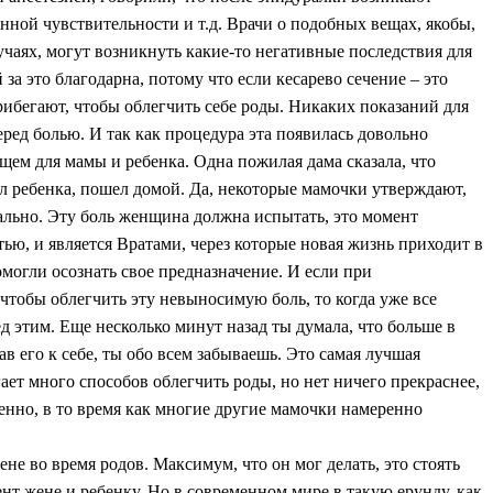
ной чувствительности и т.д. Врачи о подобных вещах, якобы,
лучаях, могут возникнуть какие-то негативные последствия для
а это благодарна, потому что если кесарево сечение – это
рибегают, чтобы облегчить себе роды. Никаких показаний для
ед болью. И так как процедура эта появилась довольно
ущем для мамы и ребенка. Одна пожилая дама сказала, что
л ребенка, пошел домой. Да, некоторые мамочки утверждают,
мально. Эту боль женщина должна испытать, это момент
ю, и является Вратами, через которые новая жизнь приходит в
могли осознать свое предназначение. И если при
 чтобы облегчить эту невыносимую боль, то когда уже все
д этим. Еще несколько минут назад ты думала, что больше в
в его к себе, ты обо всем забываешь. Это самая лучшая
ет много способов облегчить роды, но нет ничего прекраснее,
енно, в то время как многие другие мамочки намеренно
е во время родов. Максимум, что он мог делать, это стоять
нт жене и ребенку. Но в современном мире в такую ерунду, как