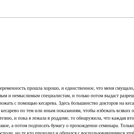
 Беременность прошла хорошо, и единственное, что меня смущал
м и немыслимым специалистам, и только потом выдаст разрешени
е рожать с помощью кесарева. Здесь большинство докторов на кес
 кесарево по тем или иным показаниям, чтобы избежать всяких 
зию, и пока я лежала в роддоме, то обнаружила, что каждая вто
 такое, а потом подписать бумагу о прохождении семинара. Толь
осподи, но те кто проходил и общался с воспользовавшимися это