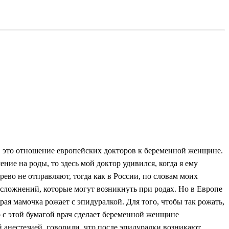
о, это отношение европейских докторов к беременной женщине.
е на роды, то здесь мой доктор удивился, когда я ему
арево не отправляют, тогда как в России, по словам моих
осложнений, которые могут возникнуть при родах. Но в Европе
рая мамочка рожает с эпидуралкой. Для того, чтобы так рожать,
ко с этой бумагой врач сделает беременной женщине
й анестезией, говорили, что после эпидуралки возникают