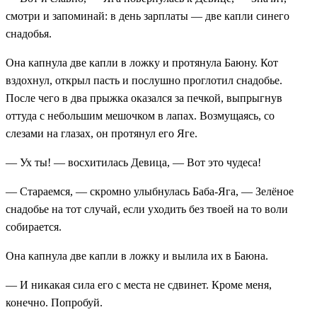
смотри и запоминай: в день зарплаты — две капли синего
снадобья.
Она капнула две капли в ложку и протянула Баюну. Кот
вздохнул, открыл пасть и послушно проглотил снадобье.
После чего в два прыжка оказался за печкой, выпрыгнув
оттуда с небольшим мешочком в лапах. Возмущаясь, со
слезами на глазах, он протянул его Яге.
— Ух ты! — восхитилась Девица, — Вот это чудеса!
— Стараемся, — скромно улыбнулась Баба-Яга, — Зелёное
снадобье на тот случай, если уходить без твоей на то воли
собирается.
Она капнула две капли в ложку и вылила их в Баюна.
— И никакая сила его с места не сдвинет. Кроме меня,
конечно. Попробуй.