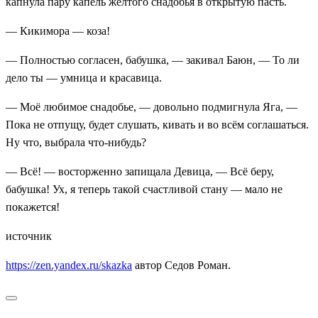
капнула пару капель жёлтого снадобья в открытую пасть.
— Кикимора — коза!
— Полностью согласен, бабушка, — закивал Баюн, — То ли
дело ты — умница и красавица.
— Моё любимое снадобье, — довольно подмигнула Яга, —
Пока не отпущу, будет слушать, кивать и во всём соглашаться.
Ну что, выбрала что-нибудь?
— Всё! — восторженно запищала Девица, — Всё беру,
бабушка! Ух, я теперь такой счастливой стану — мало не
покажется!
источник
https://zen.yandex.ru/skazka
автор Седов Роман.