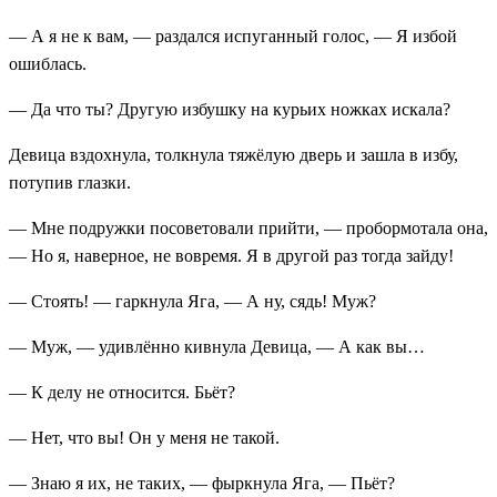
— А я не к вам, — раздался испуганный голос, — Я избой
ошиблась.
— Да что ты? Другую избушку на курьих ножках искала?
Девица вздохнула, толкнула тяжёлую дверь и зашла в избу,
потупив глазки.
— Мне подружки посоветовали прийти, — пробормотала она,
— Но я, наверное, не вовремя. Я в другой раз тогда зайду!
— Стоять! — гаркнула Яга, — А ну, сядь! Муж?
— Муж, — удивлённо кивнула Девица, — А как вы…
— К делу не относится. Бьёт?
— Нет, что вы! Он у меня не такой.
— Знаю я их, не таких, — фыркнула Яга, — Пьёт?