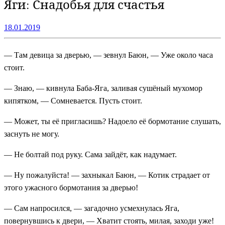
Яги: Снадобья для счастья
18.01.2019
— Там девица за дверью, — зевнул Баюн, — Уже около часа
стоит.
— Знаю, — кивнула Баба-Яга, заливая сушёный мухомор
кипятком, — Сомневается. Пусть стоит.
— Может, ты её пригласишь? Надоело её бормотание слушать,
заснуть не могу.
— Не болтай под руку. Сама зайдёт, как надумает.
— Ну пожалуйста! — захныкал Баюн, — Котик страдает от
этого ужасного бормотания за дверью!
— Сам напросился, — загадочно усмехнулась Яга,
повернувшись к двери, — Хватит стоять, милая, заходи уже!