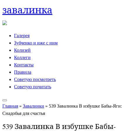
завалинка
Skip
to
content
Галерея
Зубченко и иже с ним
Колизей
Коллеги
Контакты
Правила
Советую посмотреть
Советую почитать
Главная
»
Завалинки
»
539 Завалинка В избушке Бабы-Яги:
Снадобья для счастья
539 Завалинка В избушке Бабы-