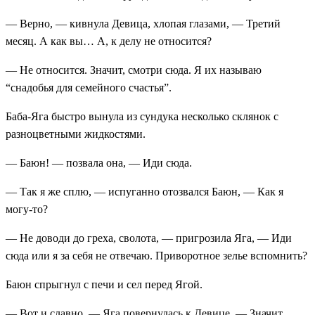
— Верно, — кивнула Девица, хлопая глазами, — Третий
месяц. А как вы… А, к делу не относится?
— Не относится. Значит, смотри сюда. Я их называю
“снадобья для семейного счастья”.
Баба-Яга быстро вынула из сундука несколько склянок с
разноцветными жидкостями.
— Баюн! — позвала она, — Иди сюда.
— Так я же сплю, — испуганно отозвался Баюн, — Как я
могу-то?
— Не доводи до греха, сволота, — пригрозила Яга, — Иди
сюда или я за себя не отвечаю. Приворотное зелье вспомнить?
Баюн спрыгнул с печи и сел перед Ягой.
— Вот и славно, — Яга повернулась к Девице, — Значит,