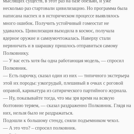
мыслящих существ, в этот раз на базе обезьян, и уже
несколько раз стартовали цивилизацию. Но программа была
написана наспех и в историческом процессе выявлялось
много ошибок. Получить устойчивый гомеостат не
удавалось. Цивилизация выходила в космос, получала
ядерное оружие и самоумочтожалась. Наверху стали
нервничать и в шарашку пришлось отправиться самому
Полковнику.
— У вас есть хотя бы одна работающая модель, — спросил
Полковник.
— Есть парочку, сказал один из них — типичного экстерьера
этой их породы: узкогрудый, плешивый в очках с роговой
оправой, карикатура из сатирического партийного журнала.
— Ну, показывайте тогда, что мы зря время на всякую
болтовню теряем, — сказал раздраженно Полковник. Глядя на
них, нельзя было не раздражаться.
Подошли к большому стенду, сняли подъемником чехол.
— A это что? – спросил полковник.