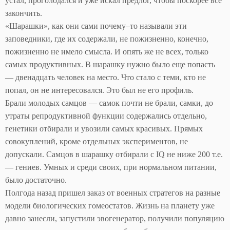
устал, проголодался и уже искал предлог, чтобы поскорее все
закончить.
«Шарашки», как они сами почему–то называли эти
заповедники, где их содержали, не пожизненно, конечно,
пожизненно не имело смысла. И опять же не всех, только
самых продуктивных. В шарашку нужно было еще попасть
— двенадцать человек на место. Что стало с теми, кто не
попал, он не интересовался. Это был не его профиль.
Брали молодых самцов — самок почти не брали, самки, до
утраты репродуктивной функции содержались отдельно,
генетики отбирали и увозили самых красивых. Прямых
совокуплений, кроме отдельных экспериментов, не
допускали. Самцов в шарашку отбирали с IQ не ниже 200 т.е.
— гениев. Умных и среди своих, при нормальном питании,
было достаточно.
Полгода назад пришел заказ от военных стратегов на разные
модели биологических гомеостатов. Жизнь на планету уже
давно занесли, запустили эвогенератор, получили популяцию