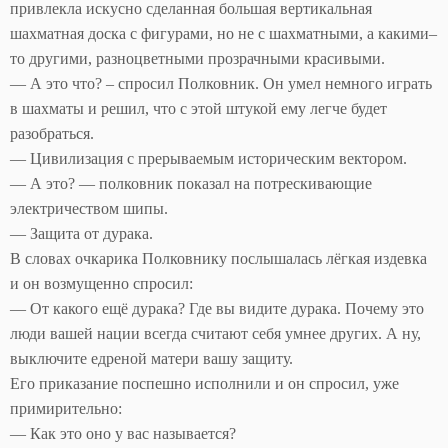
привлекла искусно сделанная большая вертикальная
шахматная доска с фигурами, но не с шахматными, а какими–
то другими, разноцветными прозрачными красивыми.
— А это что? – спросил Полковник. Он умел немного играть
в шахматы и решил, что с этой штукой ему легче будет
разобраться.
— Цивилизация с прерываемым историческим вектором.
— А это? — полковник показал на потрескивающие
электричеством шипы.
— Защита от дурака.
В словах очкарика Полковнику послышалась лёгкая издевка
и он возмущенно спросил:
— От какого ещё дурака? Где вы видите дурака. Почему это
люди вашей нации всегда считают себя умнее других. А ну,
выключите едреной матери вашу защиту.
Его приказание поспешно исполнили и он спросил, уже
примирительно:
— Как это оно у вас называется?