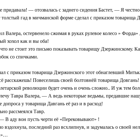
 придавала! — отозвалась с заднего сидения Бастет, — Я честно
т толстый гад в мичманской форме сделал с приказом товарища 
ил Валера, остервенело сжимая в руках рулевое колесо » Форда» 
й хохол как и вы оба!
что не стоит это письмо показывать товарищу Дзержинскому. Ка
обок со спичками.
елал с приказом товарища Дзержинского этот обнаглевший Мить
всё расскажешь! Повеселишь своей болтовнёй товарища Довгань!
летарской революции будет очень и очень сложно.. И уж тем боле
плечу Тавра Валера, — А ведь некоторые ведьмы, предавшие наш
допроса у товарища Давгань её раз и в расход!
но рассмеялся Тавр.
— В аду вон пусть черти её «Перековывают» !
 вздохнула, последний раз всхлипнув, и задумалась о своей нел
га»…