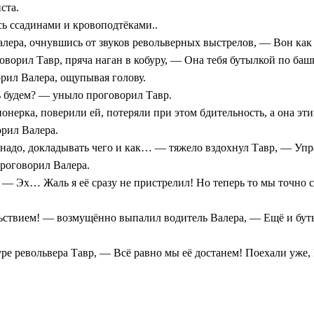
ста.
сь ссадинами и кровоподтёками..
лера, очнувшись от звуков револьверных выстрелов, — Вон как 
оворил Тавр, пряча наган в кобуру, — Она тебя бутылкой по баш
орил Валера, ощупывая голову.
ь будем? — уныло проговорил Тавр.
онерка, поверили ей, потеряли при этом бдительность, а она эт
орил Валера.
 надо, докладывать чего и как… — тяжело вздохнул Тавр, — У
проговорил Валера.
— Эх… Жаль я её сразу не пристрелил! Но теперь то мы точно с 
ьствием! — возмущённо выпалил водитель Валера, — Ещё и буты
уре револьвера Тавр, — Всё равно мы её достанем! Поехали уже,