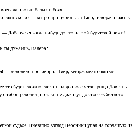
 воевала против белых в боях!
Дзержинского? — хитро прищурил глаз Тавр, поворачиваясь к
, — Доберусь я когда нибудь до его наглой бурятской рожи!
к ты думаешь, Валера?
ка! — довольно проговорил Тавр, выбрасывая обьятый
е это будет сложно сделать на допросе у товарища Довгань..
у с тобой революцию таки не доживут до этого «Светлого
ёгкой судьбе. Внезапно взгляд Вероники упал на торчащую из