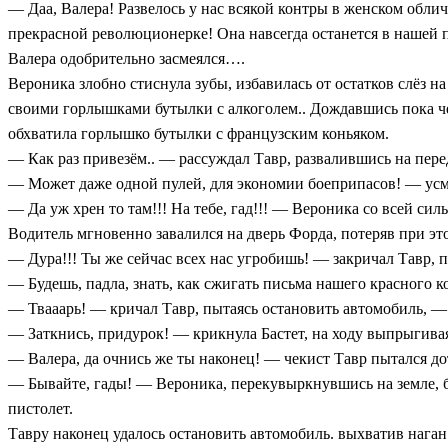
— Даа, Валера! Развелось у нас всякой контры в женском обл
прекрасной революционерке! Она навсегда останется в нашей п
Валера одобрительно засмеялся….
Вероника злобно стиснула зубы, избавилась от остатков слёз н
своими горлышками бутылки с алкоголем.. Дождавшись пока чек
обхватила горлышко бутылки с французским коньяком.
— Как раз привезём.. — рассуждал Тавр, развалившись на пер
— Может даже одной пулей, для экономии боеприпасов! — усм
— Да уж хрен то там!!! На тебе, гад!!! — Вероника со всей си
Водитель мгновенно завалился на дверь Форда, потеряв при э
— Дура!!! Ты же сейчас всех нас угробишь! — закричал Тавр, 
— Будешь, падла, знать, как сжигать письма нашего красного 
— Твааарь! — кричал Тавр, пытаясь остановить автомобиль, —
— Заткнись, придурок! — крикнула Бастет, на ходу выпрыгива
— Валера, да очнись же ты наконец! — чекист Тавр пытался до
— Бывайте, гады! — Вероника, перекувыркнувшись на земле, бр
пистолет.
Тавру наконец удалось остановить автомобиль. выхватив наган