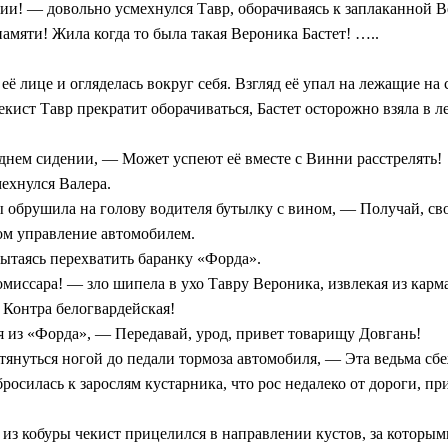
ичии! — довольно усмехнулся Тавр, оборачиваясь к заплаканной
амяти! Жила когда то была такая Вероника Бастет! …..
а её лице и огляделась вокруг себя. Взгляд её упал на лежащие н
ист Тавр прекратит оборачиваться, Бастет осторожно взяла в л
еднем сидении, — Может успеют её вместе с Винни расстрелять!
ехнулся Валера.
лы обрушила на голову водителя бутылку с вином, — Получай, св
том управление автомобилем.
пытаясь перехватить баранку «Форда».
комиссара! — зло шипела в ухо Тавру Вероника, извлекая из кар
 Контра белогвардейская!
я из «Форда», — Передавай, урод, привет товарищу Довгань!
тянуться ногой до педали тормоза автомобиля, — Эта ведьма сбе
осилась к зарослям кустарника, что рос недалеко от дороги, пр
 из кобуры чекист прицелился в направлении кустов, за которы