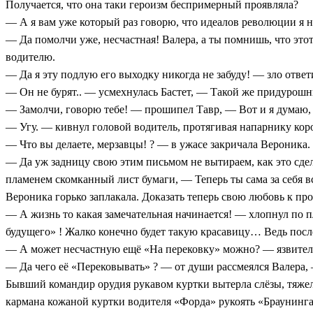
Получается, что она таки героизм беспримерный проявляла?
— А я вам уже который раз говорю, что идеалов революции я не
— Да помолчи уже, несчастная! Валера, а ты помнишь, что это
водителю.
— Да я эту подлую его выходку никогда не забуду! — зло ответ
— Он не бурят.. — усмехнулась Бастет, — Такой же придурошны
— Замолчи, говорю тебе! — прошипел Тавр, — Вот и я думаю, 
— Угу. — кивнул головой водитель, протягивая напарнику кор
— Что вы делаете, мерзавцы! ? — в ужасе закричала Вероника.
— Да уж задницу свою этим письмом не вытираем, как это сд
пламенем скомканный лист бумаги, — Теперь ты сама за себя 
Вероника горько заплакала. Доказать теперь свою любовь к про
— А жизнь то какая замечательная начинается! — хлопнул по 
будущего» ! Жалко конечно будет такую красавицу… Ведь после 
— А может несчастную ещё «На перековку» можно? — язвитель
— Да чего её «Перековывать» ? — от души рассмеялся Валера, 
Бывший командир орудия рукавом куртки вытерла слёзы, тяжело
кармана кожаной куртки водителя «Форда» рукоять «Браунин