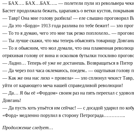
— БАХ…. БАХ…БАХ….. — полетели пули из револьвера чеки
Бастет продолжала бежать, царапаясь о ветки кустов, покрывая
— Тавр! Она мне голову разбила! — еле слышно проговорил Ва
— Да это «Бордо» 1913 года разлива по тебе бежит! — зло прог
— То то я думаю, чего это мне так резко поплохело.. — прогов
— Ты лучше скажи, что мы теперь обьяснять товарищу Довган
— То и обьясним, что мол думали, что она пламенная революци
отряхивая голову от вина и осколков бутылки тоскливо прогов
— Ладно… Теперь её уже не достанешь. Возвращаться в Питер
— Да через пол часа оклемаюсь, поедем.. — ощупывая голову 
— Как же она нас лихо » провела» — зло сплюнул чекист Тавр, 
уйти от карающего меча нашей справедливой революции!
— Да… Я бы её «Фордом» своим раз на пять переехал с удовол
Довгань!
— Да пусть хоть упьётся им сейчас! — с досадой ударил по коб
«Форд» медленно порулил в сторону Петрограда…………..
Продолжение следует…