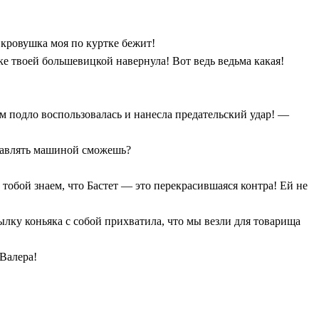
кровушка моя по куртке бежит!
ке твоей большевицкой навернула! Вот ведь ведьма какая!
им подло воспользовалась и нанесла предательский удар! —
правлять машиной сможешь?
тобой знаем, что Бастет — это перекрасившаяся контра! Ей не
лку коньяка с собой прихватила, что мы везли для товарища
 Валера!