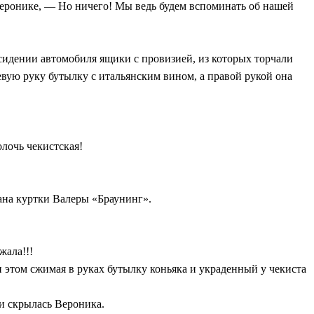
 Веронике, — Но ничего! Мы ведь будем вспоминать об нашей
а сидении автомобиля ящики с провизией, из которых торчали
евую руку бутылку с итальянским вином, а правой рукой она
олочь чекистская!
мана куртки Валеры «Браунинг».
жала!!!
и этом сжимая в руках бутылку коньяка и украденный у чекиста
ми скрылась Вероника.