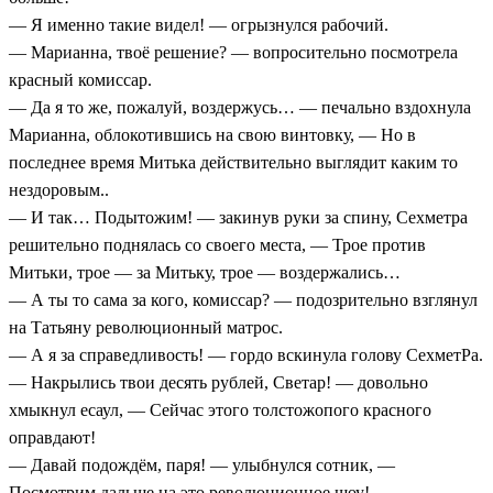
— Я именно такие видел! — огрызнулся рабочий.
— Марианна, твоё решение? — вопросительно посмотрела
красный комиссар.
— Да я то же, пожалуй, воздержусь… — печально вздохнула
Марианна, облокотившись на свою винтовку, — Но в
последнее время Митька действительно выглядит каким то
нездоровым..
— И так… Подытожим! — закинув руки за спину, Сехметра
решительно поднялась со своего места, — Трое против
Митьки, трое — за Митьку, трое — воздержались…
— А ты то сама за кого, комиссар? — подозрительно взглянул
на Татьяну революционный матрос.
— А я за справедливость! — гордо вскинула голову СехметРа.
— Накрылись твои десять рублей, Светар! — довольно
хмыкнул есаул, — Сейчас этого толстожопого красного
оправдают!
— Давай подождём, паря! — улыбнулся сотник, —
Посмотрим дальше на это революционное шоу!