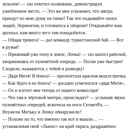
затылок! — зло ответил полковник, демонстрируя
ушибленное место, — Это же мне угрожают, что завтра
приедут по мою душу на танке! Так что подымайте своих
людей, Лермонтов, и готовьтесь к обороне! Открывайте ваш
арсенал, нам много чего там понадобится..
— Общая тревога! — дал команду туркестанский бай, — Все
в ружьё!
— Прижимай уже попу к земле, Ленка! — зло шипел рабочий,
уворачиваясь от пулемётной очереди, — Ползи уже быстрее!
Сходили, называется, с тобой в разведку!
— Дядя Митя! Я боюсь! — пролепетала красная медсестричка.
— Как будто я не боюсь! — досадно усмехнулся «дядя Митя»,
— Ох и влетит мне теперь от нашего комиссара!
— Что там к чёртовой матери, происходит? — услышав звуки
пулемётных очередей, вскочила на ноги СехметРа, —
Неужели Митьку и Ленку обнаружили?
— Похоже на то, что именно так всё и вышло… —
устанавливая свой «Льюис» на край оврага, раздражённо