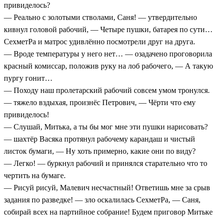
привиделось?
— Реально с золотыми стволами, Саня! — утвердительно
кивнул головой рабочий, — Четыре пушки, батарея по сути…
СехметРа и матрос удивлённо посмотрели друг на друга.
— Вроде температуры у него нет… — озадачено проговорила
красный комиссар, положив руку на лоб рабочего, — А такую
пургу гонит…
— Походу наш пролетарский рабочий совсем умом тронулся.
— тяжело вздыхая, произнёс Петрович, — Чёрти что ему
привиделось!
— Слушай, Митька, а ты бы мог мне эти пушки нарисовать?
— шахтёр Васяка протянул рабочему карандаш и чистый
листок бумаги, — Ну хоть примерно, какие они по виду?
— Легко! — буркнул рабочий и принялся старательно что то
чертить на бумаге.
— Рисуй рисуй, Малевич несчастный! Ответишь мне за срыв
задания по разведке! — зло оскалилась СехметРа, — Саня,
собирай всех на партийное собрание! Будем приговор Митьке