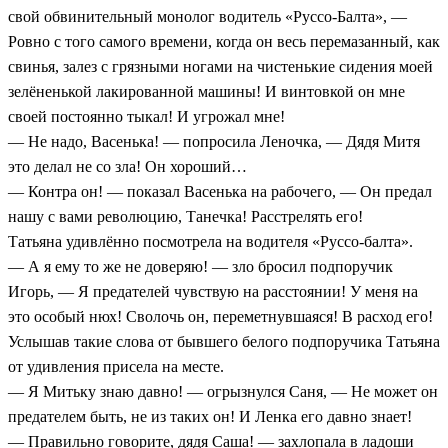
свой обвинительный монолог водитель «Руссо-Балта», —
Ровно с того самого времени, когда он весь перемазанный, как
свинья, залез с грязными ногами на чистенькие сидения моей
зелёненькой лакированной машины! И винтовкой он мне
своей постоянно тыкал! И угрожал мне!
— Не надо, Васенька! — попросила Леночка, — Дядя Митя
это делал не со зла! Он хороший…
— Контра он! — показал Васенька на рабочего, — Он предал
нашу с вами революцию, Танечка! Расстрелять его!
Татьяна удивлённо посмотрела на водителя «Руссо-балта».
— А я ему то же не доверяю! — зло бросил подпоручик
Игорь, — Я предателей чувствую на расстоянии! У меня на
это особый нюх! Сволочь он, переметнувшаяся! В расход его!
Услышав такие слова от бывшего белого подпоручика Татьяна
от удивления присела на месте.
— Я Митьку знаю давно! — огрызнулся Саня, — Не может он
предателем быть, не из таких он! И Ленка его давно знает!
— Правильно говорите, дядя Саша! — захлопала в ладоши