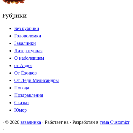
Рубрики
Без рубрики
Головоломки
Завалинки
Литературная
О наболевшем
от Авдея
От Ёжиков
От Леди Мелисандры
Погода
Поздравления
Сказки
Юмор
·
© 2026
завалинка
·
Работает на
·
Разработан в
тема Customizr
·