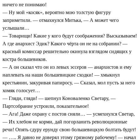
ничего не понимаю!
— Ну мой «косяк», вероятно мою толстую фигуру
заприметили. — отмахнулся Митька, — А может чего
услышали…
— Товарищи! Какие у кого будут соображения? Высказываем!
А где анархист Эдик? Какого чёрта он не на собрании? —
красный комиссар решительно окинула взглядом сидящих у
костра большевиков.
— А он сказал что он из левых эссеров — анархистов и ему
наплевать на наши большевицкие сходки! — хмыкнул
крестьянин, закуривая папиросу, — Сказал, мол пусть за него
хомяк голосует…
— Гляди, гляди! — шепнул Коноваленко Светару, —
Партсобрание устроили, показательное!
— Ага! Даже охрану с постов сняли… — усмехнулся Светар,
— Их хлебом не корми, дай погорланить революционные
речи! Опять сдуру ерунду свою большевицкую болтать будут!
— ….. Я давно не доверял этому грязному рабочему! — начал