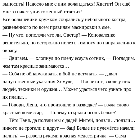
выносить! Надоело мне с ним воландаться! Хватит! Он ещё
мне за пакет уничтоженный ответит!
Все большевики кружком собрались у небольшого костра,
разведённого по всем правилам маскировки в яме.
— Ну что, поползли что ли, Светар? — Коноваленко
решительно, но осторожно полез в темноту по направлению к
оврагу.
— Двигаем. — хлопнул по плечу есаула сотник, — Поглядим,
чем там красные занимаются…
— Себя не обнаруживать, в бой не вступать. — давал
напутственные указания Хемуль, — Посчитать, сколь у них
людей, техники и оружия… Может удасться чего узнать про
их планы…
— Говори, Лена, что произошло в разведке? — взяла слово
красный комиссар, — Почему открыли огонь белые?
— Тётя Таня, да ползли мы с дядей Митей, ползли…ползли…
никого не трогали и вдруг — бац! Белые из пулемётов начали
палить! — развела руками красная медсестричка, — Сама