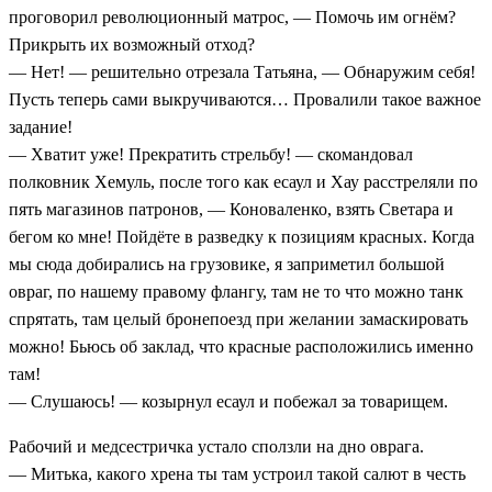
проговорил революционный матрос, — Помочь им огнём?
Прикрыть их возможный отход?
— Нет! — решительно отрезала Татьяна, — Обнаружим себя!
Пусть теперь сами выкручиваются… Провалили такое важное
задание!
— Хватит уже! Прекратить стрельбу! — скомандовал
полковник Хемуль, после того как есаул и Хау расстреляли по
пять магазинов патронов, — Коноваленко, взять Светара и
бегом ко мне! Пойдёте в разведку к позициям красных. Когда
мы сюда добирались на грузовике, я заприметил большой
овраг, по нашему правому флангу, там не то что можно танк
спрятать, там целый бронепоезд при желании замаскировать
можно! Бьюсь об заклад, что красные расположились именно
там!
— Слушаюсь! — козырнул есаул и побежал за товарищем.
Рабочий и медсестричка устало сползли на дно оврага.
— Митька, какого хрена ты там устроил такой салют в честь