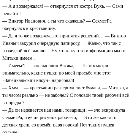
— А я воздержался! — отвернулся от костра Вухь, — Сами
решайте!
— Виктор Иванович, а ты что скажешь? — СехметРа
обернулась к крестьянину.
— Да я то же воздержусь от принятия решений… — Виктор
Иваныч закурил очередную папиросу, — Жалко, что так с
разведкой всё вышло… Ну хот какую то информацию мы от
Митьки имеем..
— Имеем?! — зло выпалил Васяка, — Ты посмотри
внимательно, какие пушки по моей просьбе мне этот
«Забайкальский клоун» нарисовал!
— Хмм… — крестьянин развернул лист бумаги, — Митька, а
ты часом реально — не заболел? С головой твоей рабочей всё
в порядке?
— Да он издевается над нами, товарищи! — зло вскрикнула
СехметРа, изучив рисунок рабочего, — Это же какая то
детская хрень со времён царя гороха! Нет таких пушек
больше!