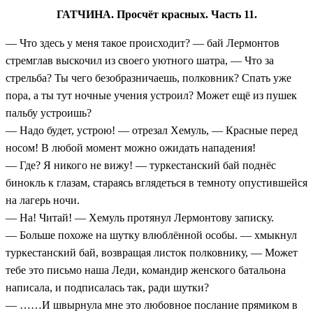
ГАТЧИНА. Просчёт красных. Часть 11.
— Что здесь у меня такое происходит? — бай Лермонтов
стремглав выскочил из своего уютного шатра, — Что за
стрельба? Ты чего безобразничаешь, полковник? Спать уже
пора, а ты тут ночные учения устроил? Может ещё из пушек
пальбу устроишь?
— Надо будет, устрою! — отрезал Хемуль, — Красные перед
носом! В любой момент можно ожидать нападения!
— Где? Я никого не вижу! — туркестанский бай поднёс
бинокль к глазам, стараясь вглядеться в темноту опустившейся
на лагерь ночи.
— На! Читай! — Хемуль протянул Лермонтову записку.
— Больше похоже на шутку влюблённой особы. — хмыкнул
туркестанский бай, возвращая листок полковнику, — Может
тебе это письмо наша Леди, командир женского батальона
написала, и подписалась так, ради шутки?
— ……И швырнула мне это любовное послание прямиком в