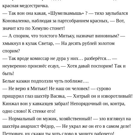
красная медсестричка.
— Так вон она какая, «Шумелкамышь» ? — тихо заулыбался
Коноваленко, наблюдая за партсобранием красных, — Вот,
значит кто по Хемулю стонет!
— А спорим, что толстого Митьку, назначат виновным? —
хмыкнул в кулак Светар, — На десять рублей золотом
спорим?
— Так вроде комиссар не дура у них… разберётся… —
неуверенно произнёс есаул, — Хотя давай поспорим! Так и
быть!
Белые казаки подползли чуть поближе….
— Не верю я Митьке! Не наш он человек! — сурово
прищурил глаз шахтёр Васяка, — Хитрый он и изворотливый!
Кинжал вон у кавказцев забрал! Непорядочный он, контра,
одно слово! К стенке его!
— Нормальный он мужик, хозяйственный! — зло взглянул на
шахтёра анархист Фёдор, — Не украл же он его в самом деле!
Петрович, ну скажи ты хоть слово в защиту рабочего!