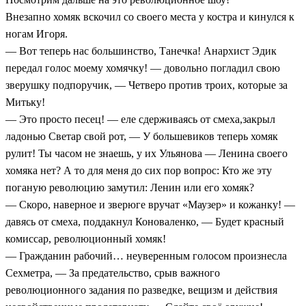
Внезапно хомяк вскочил со своего места у костра и кинулся к
ногам Игоря.
— Вот теперь нас большинство, Танечка! Анархист Эдик
передал голос моему хомячку! — довольно погладил свою
зверушку подпоручик, — Четверо против троих, которые за
Митьку!
— Это просто песец! — еле сдерживаясь от смеха,закрыл
ладонью Светар свой рот, — У большевиков теперь хомяк
рулит! Ты часом не знаешь, у их Ульянова — Ленина своего
хомяка нет? А то для меня до сих пор вопрос: Кто же эту
поганую революцию замутил: Ленин или его хомяк?
— Скоро, наверное и зверюге вручат «Маузер» и кожанку! —
давясь от смеха, поддакнул Коноваленко, — Будет красный
комиссар, революционный хомяк!
— Гражданин рабочий… неуверенным голосом произнесла
Сехметра, — За предательство, срыв важного
революционного задания по разведке, вещизм и действия