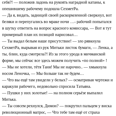
себя?! — положив ладонь на рукоять наградной катаны, к
опешившему рабочему подошла СехметРа.
— Да я, видать, задницей своей раскормленной сверкнул, вот
беляки и перепугались во мраке ночи …- рабочий попытался
в шутку ответить на вопрос красного комиссара, — Вот я тут
примерный план их позиций нарисовал…
— Ты выдал белым наше присутствие! — зло рявкнула
СехметРа, вырывая из рук Митьки листок бумаги, — Ленка, а
ты, блин, куда смотрела?! Из за этого урода в мичманской
форме, мы сейчас все здесь можем получить «по полной» !
— Мы не хотели, тётя Таня! Мы не нарочно.. — хмыкнула
носом Леночка, — Мы больше так не будем…
— Что вы ещё там увидели у белых? — осматривая чертежи и
каракули рабочего, недовольно спросила Татьяна.
— Пушки у них золотые! — на полном серьёзе выпалил
Митька.
— Ты совсем рехнулся, Димон? — покрутил пальцем у виска
революционный матрос, — Что тебе там ещё от страха