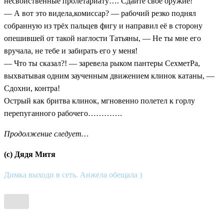
несвойственные пролетариату…. Сдайте своё оружие!
— А вот это видела,комиссар? — рабочий резко поднял
собранную из трёх пальцев фигу и направил её в сторону
опешившей от такой наглости Татьяны, — Не ты мне его
вручала, не тебе и забирать его у меня!
— Что ты сказал?! — заревела рыком пантеры СехметРа,
выхватывая одним заученным движением клинок катаны, —
Сдохни, контра!
Острый как бритва клинок, мгновенно полетел к горлу
перепуганного рабочего………….
Продолжение следует…
(c) Дядя Митя
Димка выходи в сеть. Анжела обещала )