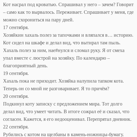
Кот насрал под кроватью. Спрашивал у него – зачем? Говорит
– само как то вырвалось. Переживает. Спрашивает у меня, где
можно схорониться на пару дней.
17 сентября.
Хозяйкин хахаль полез за тапочками и вляпался в… историю.
Кот сидел на шкафе и делал вид, что вытирал там пыль.
Хахаль полез за ним, нае#нулся и сломал руку. Я от смеха
упал вместе с люстрой на хозяйку. По календарю –
благоприятный день.
19 сентября.
Хахаль пока не приходит. Хозяйка налупила тапком кота.
Теперь он со мной не разговаривает. Я то причём?
20 сентября.
Подкинул коту записку с предложением мира. Тот долго
делал вид, что умеет читать. В итоге сожрал её и сказал, что
согласен. Кажется, я его недооценивал. Перепрятал дневник.
22 сентября.
Рубились с котом на щелбаны в камень-ножницы-бумагу.