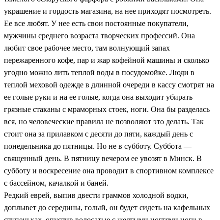
украшение и гордость магазина, на нее приходят посмотреть.
Ее все любят. У нее есть свои постоянные покупатели,
мужчины среднего возраста творческих профессий. Она
любит свое рабочее место, там волнующий запах
пережаренного кофе, пар и жар кофейной машины и сколько
угодно можно лить теплой воды в посудомойке. Люди в
теплой меховой одежде в длинной очереди в кассу смотрят на
ее голые руки и на ее голые, когда она выходит убирать
грязные стаканы с мраморных стоек, ноги. Она бы разделась
вся, но человеческие правила не позволяют это делать. Так
стоит она за прилавком с десяти до пяти, каждый день с
понедельника до пятницы. Но не в субботу. Суббота —
священный день. В пятницу вечером ее увозят в Минск. В
субботу и воскресение она проводит в спортивном комплексе
с бассейном, качалкой и баней.
Редкий еврей, выпив двести граммов холодной водки,
доплывет до середины, голый, он будет сидеть на кафельных
ступеньках, опустив волосатые с желтыми ногтями ноги в