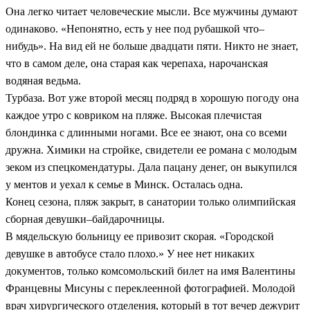
Она легко читает человеческие мысли. Все мужчины думают
одинаково. «Непонятно, есть у нее под рубашкой что–
нибудь». На вид ей не больше двадцати пяти. Никто не знает,
что в самом деле, она старая как черепаха, нарочанская
водяная ведьма.
Турбаза. Вот уже второй месяц подряд в хорошую погоду она
каждое утро с ковриком на пляже. Высокая плечистая
блондинка с длинными ногами. Все ее знают, она со всеми
дружна. Химики на стройке, свидетели ее романа с молодым
зеком из спецкомендатуры. Дала пацану денег, он выкупился
у ментов и уехал к семье в Минск. Осталась одна.
Конец сезона, пляж закрыт, в санатории только олимпийская
сборная девушки–байдарочницы.
В мядельскую больницу ее привозит скорая. «Городской
девушке в автобусе стало плохо.» У нее нет никаких
документов, только комсомольский билет на имя Валентины
Францевны Мисуны с переклеенной фотографией. Молодой
врач хирургического отделения, который в тот вечер дежурит