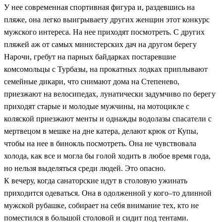
У нее современная спортивная фигура и, раздевшись на
пляже, она легко выигрываету других женщин этот конкурс
мужского интереса. На нее приходят посмотреть. С других
пляжей аж от самых министерских дач на другом берегу
Нарочи, гребут на парных байдарках постаревшие
комсомольцы с Турбазы, на прокатных лодках приплывают
семейные дикари, что снимают дома на Степенево,
приезжают на велосипедах, лунатически задумчиво по берегу
приходят старые и молодые мужчины, на мотоцикле с
коляской приезжают менты и однажды водолазы спасатели с
мертвецом в мешке на дне катера, делают крюк от Купы,
чтобы на нее в бинокль посмотреть. Она не чувствовала
холода, как все и могла бы голой ходить в любое время года,
но нельзя выделяться среди людей. Это опасно.
К вечеру, когда санаторские идут в столовую ужинать
приходится одеваться. Она в одолженной у кого–то длинной
мужской рубашке, собирает на себя внимание тех, кто не
поместился в большой столовой и сидит под тентами.