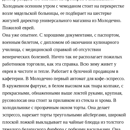
Холодным осенним утром с чемоданом стоит на перекрестке
возле мядельской больницы, ее подбирает на шестерке
жигулей директор универсального магазина из Молодечно.
Пожилой еврей.
Она уже опытнее. С хорошими документами, с паспортом,
военным билетом, с дипломом об окончании кулинарного
училища, с медицинской справкой об отсутствии
венерических болезней. Ничто так не располагает пожилых
работников торговли, как эта справка. Всю зиму живет у
еврея в чистоте и тепле. Работает в булочной продавцом в
кафетерии. В Молодечно первый автомат для кофе–эспрессо.
В кружевном фартуке, в белом высоком как тиара колпаке, с
прекрасными, обнаженными выше локтей руками, крупная,
русоволосая она стоит за прилавком из стекла и хрома. В
холодильнике с прозрачным окном торты. Она делает
эспрессо, нарезает торты треугольными айсбергами, широкой
плоской ложкой выкладывает на чайные блюдца из толстого
тяжелого беларуского фарфора с робкими васильками. Она