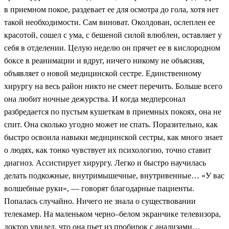
в приемном покое, раздевает ее для осмотра до гола, хотя нет
такой необходимости. Сам виноват. Околдован, ослеплен ее
красотой, сошел с ума, с бешеной силой влюблен, оставляет у
себя в отделении. Целую неделю он прячет ее в кислородном
боксе в реанимации и вдруг, ничего никому не объясняя,
объявляет о новой медицинской сестре. Единственному
хирургу на весь район никто не смеет перечить. Больше всего
она любит ночные дежурства. И когда медперсонал
разбредается по пустым кушеткам в приемных покоях, она не
спит. Она сколько угодно может не спать. Поразительно, как
быстро освоила навыки медицинской сестры, как много знает
о людях, как тонко чувствует их психологию, точно ставит
диагноз. Ассистирует хирургу. Легко и быстро научилась
делать подкожные, внутримышечные, внутривенные… «У вас
волшебные руки», — говорят благодарные пациенты.
Попалась случайно. Ничего не знала о существовании
телекамер. На маленьком черно–белом экранчике телевизора,
доктор увидел, что она пьет из пробирок с анализами…