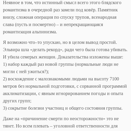
Неявное в том, что истинный смысл всего этого блядского
романтизма в очередной раз замели под ковёр. Памятник
внизу, сложная операция по спуску трупов, всенародная
слава (пусть и посмертно) – и непрекращающаяся
романтизация альпинизма.
Я возможно что–то упускаю, но в целом вывод простой.
Эльвира шла «делать рекорд», ради чего была готова убивать.
И убила семерых женщин. Доказательства изложены выше:
1) набор каждый раз новой группы (нормальные люди не
могли с ней ужиться?);
2) восхождение с малознакомыми людьми на высоту 7100
метров без нормальной подготовки, с сорванной программой
акклиматизации, с явным игнорированием погоды и опыта
других групп;
3) сокрытие болезни участниц и общего состояния группы.
Даже на «причинение смерти по неосторожности» это не
тянет. Но всем плевать – уголовной ответственности для