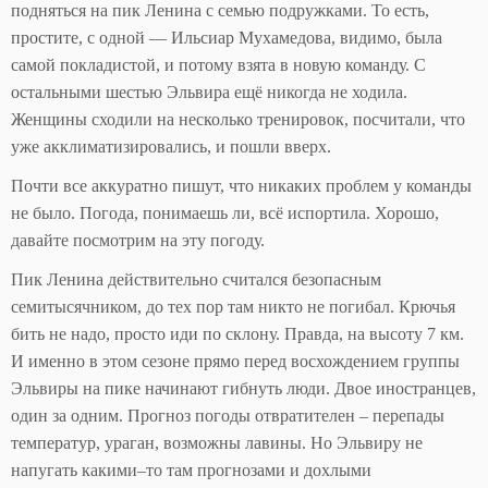
подняться на пик Ленина с семью подружками. То есть,
простите, с одной — Ильсиар Мухамедова, видимо, была
самой покладистой, и потому взята в новую команду. С
остальными шестью Эльвира ещё никогда не ходила.
Женщины сходили на несколько тренировок, посчитали, что
уже акклиматизировались, и пошли вверх.
Почти все аккуратно пишут, что никаких проблем у команды
не было. Погода, понимаешь ли, всё испортила. Хорошо,
давайте посмотрим на эту погоду.
Пик Ленина действительно считался безопасным
семитысячником, до тех пор там никто не погибал. Крючья
бить не надо, просто иди по склону. Правда, на высоту 7 км.
И именно в этом сезоне прямо перед восхождением группы
Эльвиры на пике начинают гибнуть люди. Двое иностранцев,
один за одним. Прогноз погоды отвратителен – перепады
температур, ураган, возможны лавины. Но Эльвиру не
напугать какими–то там прогнозами и дохлыми