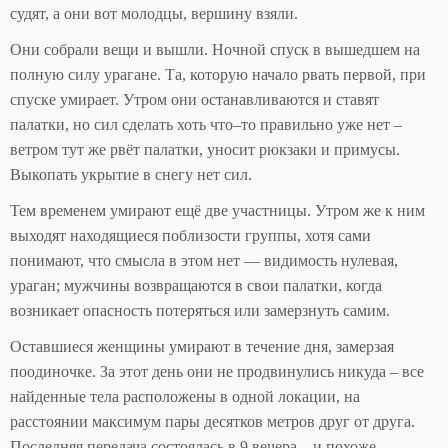
судят, а они вот молодцы, вершину взяли.
Они собрали вещи и вышли. Ночной спуск в вышедшем на
полную силу урагане. Та, которую начало рвать первой, при
спуске умирает. Утром они останавливаются и ставят
палатки, но сил сделать хоть что–то правильно уже нет –
ветром тут же рвёт палатки, уносит рюкзаки и примусы.
Выкопать укрытие в снегу нет сил.
Тем временем умирают ещё две участницы. Утром же к ним
выходят находящиеся поблизости группы, хотя сами
понимают, что смысла в этом нет — видимость нулевая,
ураган; мужчины возвращаются в свои палатки, когда
возникает опасность потеряться или замерзнуть самим.
Оставшиеся женщины умирают в течение дня, замерзая
поодиночке. За этот день они не продвинулись никуда – все
найденные тела расположены в одной локации, на
расстоянии максимум пары десятков метров друг от друга.
Последняя передача состоялась в 9 вечера – и похоже,