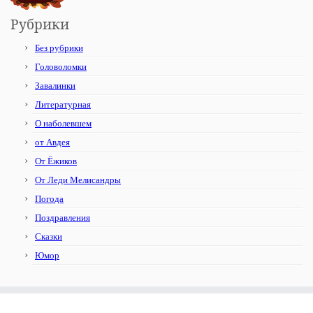
Рубрики
Без рубрики
Головоломки
Завалинки
Литературная
О наболевшем
от Авдея
От Ёжиков
От Леди Мелисандры
Погода
Поздравления
Сказки
Юмор