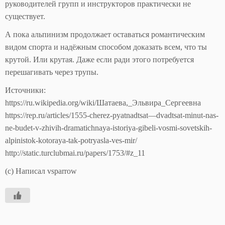
руководителей групп и инструкторов практически не
существует.
А пока альпинизм продолжает оставаться романтическим
видом спорта и надёжным способом доказать всем, что ты
крутой. Или крутая. Даже если ради этого потребуется
перешагивать через трупы.
Источники:
https://ru.wikipedia.org/wiki/Шатаева,_Эльвира_Сергеевна
https://rep.ru/articles/1555-cherez-pyatnadtsat—dvadtsat-minut-nas-
ne-budet-v-zhivih-dramatichnaya-istoriya-gibeli-vosmi-sovetskih-
alpinistok-kotoraya-tak-potryasla-ves-mir/
http://static.turclubmai.ru/papers/1753/#z_11
(с) Написал vsparrow