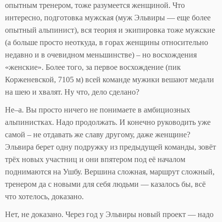
опытным тренером, тоже разумеется женщиной. Что
интересно, подготовка мужская (муж Эльвиры — еще более
опытный альпинист), вся теория и экипировка тоже мужские
(а больше просто неоткуда, в горах женщины относительно
недавно и в очевидном меньшинстве) – но восхождения
«женские». Более того, за первое восхождение (пик
Корженевской, 7105 м) всей команде мужики вешают медали
на шею и хвалят. Ну что, дело сделано?
Не–а. Вы просто ничего не понимаете в амбициозных
альпинистках. Надо продолжать. И конечно руководить уже
самой – не отдавать же славу другому, даже женщине?
Эльвира берет одну подружку из предыдущей команды, зовёт
трёх новых участниц и они впятером под её началом
поднимаются на Ушбу. Вершина сложная, маршрут сложный,
тренером да с новыми для себя людьми — казалось бы, всё
что хотелось, доказано.
Нет, не доказано. Через год у Эльвиры новый проект — надо