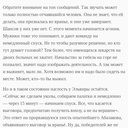
Обратите внимание на тон сообщений. Так звучать может
только полностью отчаявшийся человек. Она не знает, что ей
делать, она призналась во вранье, и они уже замерзают.
Шансов у них уже нет. С этого момента начинается агония.
Мужики тоже это понимают, и дают команду на
немедленный спуск. Не то чтобы разумное решение, но кто
тут думает головой? Тем более, что имеющихся лекарств на
двоих больных не хватит. Начальство за гибель на горе не
похвалит, значит надо изображать деятельность. А так может
и выживет, мало ли. Хотя возможно им и надо было сидеть на
месте. Может, кто–то бы выжил.
Но и в таком состоянии наглость у Эльвиры остаётся.
«Сейчас же сделаем уколы, собираем палатки и немедленно
— через 15 минут — начинаем спуск. Все, что касается
выговора, предпочитаю получить внизу, а не на вершине».
Это ответ на прорвавшуюся злость опытнейшего Абалакова,
объявившего выговор за враньё. Ну да, победителей же не