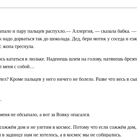
сыпало и пару пальцев распухло.— Аллергия, — сказала бабка. 
ж надо дорваться так до шоколада. Дед, бери мотик у соседа и е
с жопа треснула.
сь кататься в люльке. Наденешь шлем на голову, натянешь брезен
ял меня с собой…
лел? Кроме пальцев у него ничего не болело. Разве что весь в с
.
меня не обсыпало, а вот за Вовку опасался.
е сожжём дом и не улетим в космос. Потому что если сожжём дом, 
 в задницу нам не хотелось, а в космос мы не собирались.