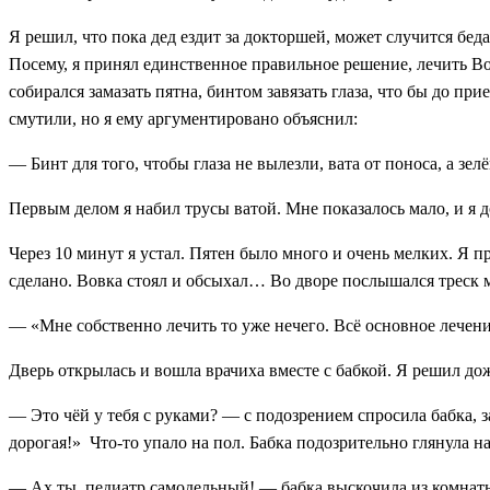
Я решил, что пока дед ездит за докторшей, может случится беда.
Посему, я принял единственное правильное решение, лечить Вов
собирался замазать пятна, бинтом завязать глаза, что бы до пр
смутили, но я ему аргументировано объяснил:
— Бинт для того, чтобы глаза не вылезли, вата от поноса, а зел
Первым делом я набил трусы ватой. Мне показалось мало, и я до
Через 10 минут я устал. Пятен было много и очень мелких. Я п
сделано. Вовка стоял и обсыхал…
Во дворе послышался треск м
— «Мне собственно лечить то уже нечего. Всё основное лечение
Дверь открылась и вошла врачиха вместе с бабкой. Я решил дожд
— Это чёй у тебя с руками? — с подозрением спросила бабка, 
дорогая!» Что-то упало на пол. Бабка подозрительно глянула на
— Ах ты, педиатр самодельный! — бабка выскочила из комнат