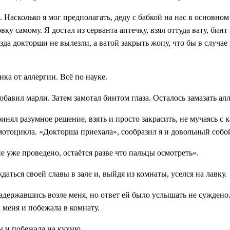
 Насколько я мог предполагать, деду с бабкой на нас в основном 
ку самому. Я достал из серванта аптечку, взял оттуда вату, бин
иезда докторши не вылезли, а ватой закрыть жопу, что бы в случ
ёнка от аллергии. Всё по
науке.
бавил марли. Затем замотал бинтом глаза. Осталось замазать алл
ринял разумное решение, взять и просто закрасить, не мучаясь с
отоцикла. «Докторша приехала», сообразил я и довольный собой 
 уже проведено, остаётся разве что пальцы осмотреть».
аться своей славы в зале и, выйдя из комнаты, уселся на лавку.
задержавшись возле меня, но ответ ей было услышать не сужден
 меня и побежала в комнату.
ы и побежала на кухню.