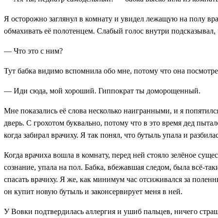
Я осторожно заглянул в комнату и увидел лежащую на полу врач
обмахивать её полотенцем. Слабый голос внутри подсказывал, чт
— Что это с ним?
Тут бабка видимо вспомнила обо мне, потому что она посмотрела
— Иди сюда, мой хороший. Гиппократ ты доморощенный.
Мне показались её слова несколько наигранными, и я попятилс
дверь. C грохотом буквально, потому что в это время дед пытал
когда забирал врачиху. Я так понял, что бутыль упала и разбила
Когда врачиха вошла в комнату, перед ней стояло зелёное суще
сознание, упала на пол. Бабка, вбежавшая следом, была всё-так
спасать врачиху. Я же, как минимум час отсиживался за поленни
он купит новую бутыль и законсервирует меня в ней.
У Вовки подтвердилась аллергия и ушиб пальцев, ничего страшн