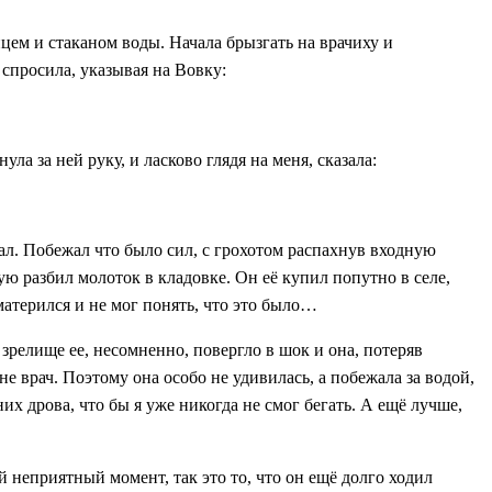
нцем и стаканом воды. Начала брызгать на врачиху и
 спросила, указывая на Вовку:
а за ней руку, и ласково глядя на меня, сказала:
ал. Побежал что было сил, с грохотом распахнув входную
рую разбил молоток в кладовке. Он её купил попутно в селе,
 матерился и не мог понять, что это было…
зрелище ее, несомненно, повергло в шок и она, потеряв
не врач. Поэтому она особо не удивилась, а побежала за водой,
их дрова, что бы я уже никогда не смог бегать. А ещё лучше,
 неприятный момент, так это то, что он ещё долго ходил