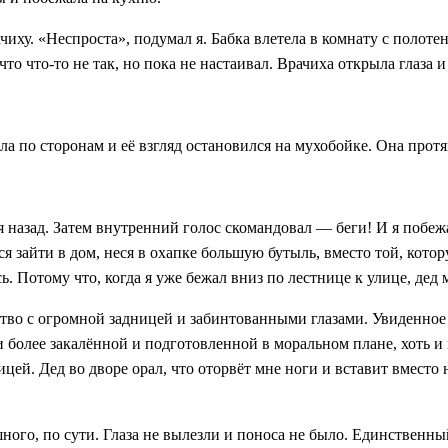
иху. «Неспроста», подумал я. Бабка влетела в комнату с полоте
о что-то не так, но пока не настаивал. Врачиха открыла глаза и
 по сторонам и её взгляд остановился на мухобойке. Она протянул
я назад. Затем внутренний голос скомандовал — беги! И я побеж
ся зайти в дом, неся в охапке большую бутыль, вместо той, кото
сь. Потому что, когда я уже бежал вниз по лестнице к улице, дед
ство с огромной задницей и забинтованными глазами. Увиденное 
и более закалённой и подготовленной в моральном плане, хоть и 
цей. Дед во дворе орал, что оторвёт мне ноги и вставит вместо н
ого, по сути. Глаза не вылезли и поноса не было. Единственный