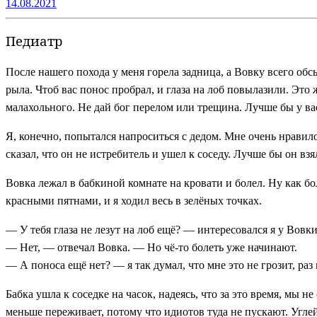
14.08.2021
Педиатр
После нашего похода у меня горела задница, а Вовку всего об
рыла. Чтоб вас понос пробрал, и глаза на лоб повылазили. Это 
малахольного. Не дай бог перелом или трещина. Лучше бы у ва
Я, конечно, попытался напроситься с дедом. Мне очень нравило
сказал, что он не истребитель и ушел к соседу. Лучше бы он вз
Вовка лежал в бабкиной комнате на кровати и болел. Ну как бо
красными пятнами, и я ходил весь в зелёных точках.
— У тебя глаза не лезут на лоб ещё? — интересовался я у Вовки
— Нет, — отвечал Вовка. — Но чё-то болеть уже начинают.
— А поноса ещё нет? — я так думал, что мне это не грозит, раз 
Бабка ушла к соседке на часок, надеясь, что за это время, мы н
меньше переживает, потому что идиотов туда не пускают. Углей