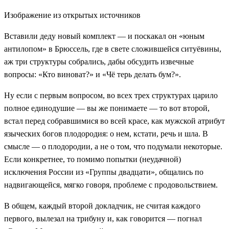
Изображение из открытых источников
Вставили деду новый комплект — и поскакал он «юным
антилопом» в Брюссель, где в свете сложившейся ситуёвины,
аж три структуры собрались, дабы обсудить извечные
вопросы: «Кто виноват?» и «Чё терь делать бум?».
Ну если с первым вопросом, во всех трех структурах царило
полное единодушие — вы же понимаете — то вот второй,
встал перед собравшимися во всей красе, как мужской атрибут
языческих богов плодородия: о нем, кстати, речь и шла. В
смысле — о плодородии, а не о том, что подумали некоторые.
Если конкретнее, то помимо попытки (неудачной)
исключения России из «Группы двадцати», общались по
надвигающейся, мягко говоря, проблеме с продовольствием.
В общем, каждый второй докладчик, не считая каждого
первого, вылезал на трибуну и, как говорится — погнал