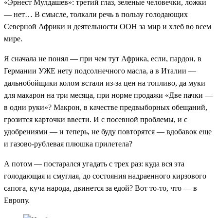
«Эрнест Мулдашев»: третий глаз, зеленые человечки, ложки
— нет… В смысле, толкали речь в пользу голодающих
Северной Африки и деятельности ООН за мир и хлеб во всем
мире.
Я сначала не понял — при чем тут Африка, если, пардон, в
Германии УЖЕ нету подсолнечного масла, а в Италии —
дальнобойщики колом встали из-за цен на топливо, да муки
для макарон на три месяца, при норме продажи «Две пачки —
в одни руки»? Макрон, в качестве предвыборных обещаний,
грозится карточки ввести. И с посевной проблемы, и с
удобрениями — и теперь, не буду повторятся — вдобавок еще
и газово-рублевая плюшка прилетела?
А потом — постарался угадать с трех раз: куда вся эта
голодающая и смуглая, до состояния надраенного кирзового
сапога, куча народа, двинется за едой? Вот то-то, что — в
Европу.