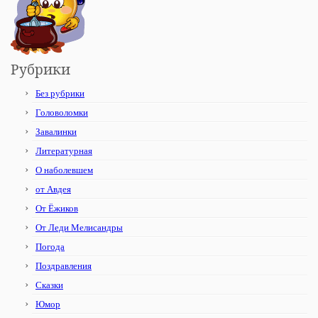
Рубрики
Без рубрики
Головоломки
Завалинки
Литературная
О наболевшем
от Авдея
От Ёжиков
От Леди Мелисандры
Погода
Поздравления
Сказки
Юмор