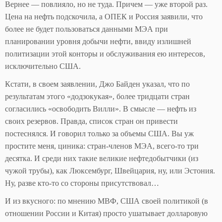
Вернее — повлияло, но не туда. Причем — уже второй раз.
Цена на нефть подскочила, а ОПЕК и Россия заявили, что
более не будет пользоваться данными МЭА при
планировании уровня добычи нефти, ввиду излишней
политизации этой конторы и обслуживания ею интересов,
исключительно США.
Кстати, в своем заявлении, Джо Байден указал, что по
результатам этого «додзокукая», более тридцати стран
согласились «освободить Вилли». В смысле — нефть из
своих резервов. Правда, список стран он привести
постеснялся. И говорил только за объемы США. Вы уж
простите меня, циника: стран-членов МЭА, всего-то три
десятка. И среди них такие великие нефтедобытчики (из
чужой трубы), как Люксембург, Швейцария, ну, или Эстония.
Ну, разве кто-то со стороны присутствовал…
И из вкусного: по мнению МВФ, США своей политикой (в
отношении России и Китая) просто ушатывает долларовую