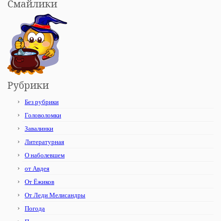
Смайлики
Рубрики
Без рубрики
Головоломки
Завалинки
Литературная
О наболевшем
от Авдея
От Ёжиков
От Леди Мелисандры
Погода