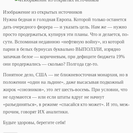
Изображение из открытых источников
Нужна бедная и голодная Европа. Которой только останется
дать очередного фюрера — и указать цель. Нам же — нужно
просто продержаться, купируя эти планы. Что и делается, по-
сути. Вспоминая недавнюю «нефтяную войну», из которой
парни в белых бурнусах буквально ВЫПОЛЗЛИ, изрядно
запачкав белое — коричневым, при дефиците бюджета 19%
они продержались — сколько? Полгода где-то.
Понятное дело, США — не ближневосточная монархия, но в
положении «один на льдине», даже высасывая подкожный
жирок «союзников», это лет шесть-восемь. При условии, что
не одумаются — или если штаты вдруг не начнут
«разъединяться», в режиме «спасайся кто может». И это, меж-
прочим, говорят ИХ аналитики.
Будьте здоровы, берегите себя!