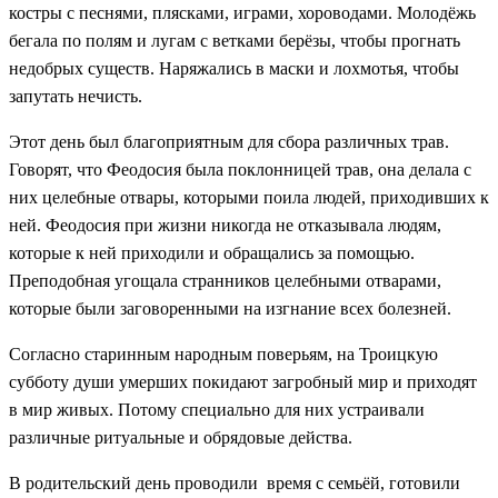
костры с песнями, плясками, играми, хороводами. Молодёжь
бегала по полям и лугам с ветками берёзы, чтобы прогнать
недобрых существ. Наряжались в маски и лохмотья, чтобы
запутать нечисть.
Этот день был благоприятным для сбора различных трав.
Говорят, что Феодосия была поклонницей трав, она делала с
них целебные отвары, которыми поила людей, приходивших к
ней. Феодосия при жизни никогда не отказывала людям,
которые к ней приходили и обращались за помощью.
Преподобная угощала странников целебными отварами,
которые были заговоренными на изгнание всех болезней.
Согласно старинным народным поверьям, на Троицкую
субботу души умерших покидают загробный мир и приходят
в мир живых. Потому специально для них устраивали
различные ритуальные и обрядовые действа.
В родительский день проводили время с семьёй, готовили