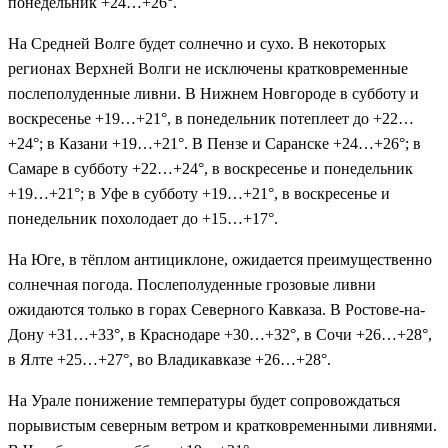
понедельник +24…+26°.
На Средней Волге будет солнечно и сухо. В некоторых
регионах Верхней Волги не исключены кратковременные
послеполуденные ливни. В Нижнем Новгороде в субботу и
воскресенье +19…+21°, в понедельник потеплеет до +22…
+24°; в Казани +19…+21°. В Пензе и Саранске +24…+26°; в
Самаре в субботу +22…+24°, в воскресенье и понедельник
+19…+21°; в Уфе в субботу +19…+21°, в воскресенье и
понедельник похолодает до +15…+17°.
На Юге, в тёплом антициклоне, ожидается преимущественно
солнечная погода. Послеполуденные грозовые ливни
ожидаются только в горах Северного Кавказа. В Ростове-на-
Дону +31…+33°, в Краснодаре +30…+32°, в Сочи +26…+28°,
в Ялте +25…+27°, во Владикавказе +26…+28°.
На Урале понижение температуры будет сопровождаться
порывистым северным ветром и кратковременными ливнями.