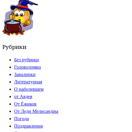
Рубрики
Без рубрики
Головоломки
Завалинки
Литературная
О наболевшем
от Авдея
От Ёжиков
От Леди Мелисандры
Погода
Поздравления