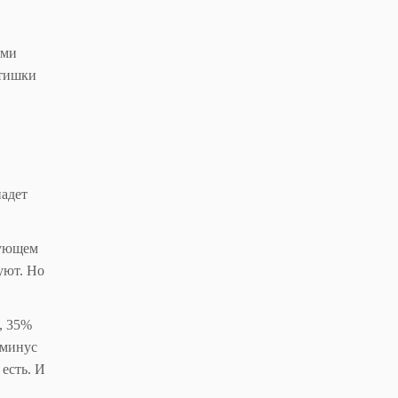
ими
ятишки
падет
вующем
уют. Но
, 35%
 минус
есть. И