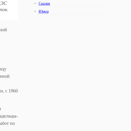
АЭС
Сказки
тов.
Юмор
нной
нцу
меной
и, с 1960
ч
ладельцы-
абот по