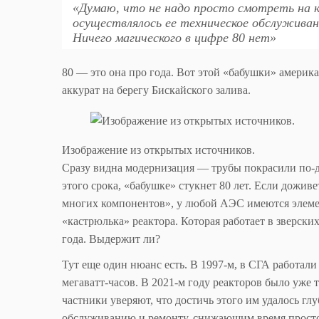
«Думаю, что не надо просто смотреть на 
осуществлялось ее техническое обслуживани
Ничего магического в цифре 80 нет»
80 — это она про года. Вот этой «бабушки» амери
аккурат на берегу Бискайского залива.
Изображение из открытых источников.
Сразу видна модернизация — трубы покрасили по-дру
этого срока, «бабушке» стукнет 80 лет. Если дожив
многих компонентов», у любой АЭС имеются элеме
«кастрюлька» реактора. Которая работает в зверск
года. Выдержит ли?
Тут еще один нюанс есть. В 1997-м, в СГА работали
мегаватт-часов. В 2021-м году реакторов было уже 
частники уверяют, что достичь этого им удалось г
обслуживанию и ремонту, снижающим время просто