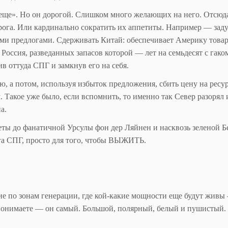
 еще». Но он дорогой. Слишком много желающих на него. Отсюд
рога. Или кардинально сократить их аппетиты. Например — зад
и предлогами. Сдерживать Китай: обеспечивает Америку това
Россия, разведанных запасов которой — лет на семьдесят с гако
ив оттуда СПГ и замкнув его на себя.
ю, а потом, используя избыток предложения, сбить цену на ресур
Такое уже было, если вспомнить, то именно так Север разорял 
а.
еты до фанатичной Урсулы фон дер Ляйнен и насквозь зеленой Б
ога СПГ, просто для того, чтобы ВЫЖИТЬ.
ие по зонам генерации, где кой-какие мощности еще будут живы
 понимаете — он самый. Большой, полярный, белый и пушистый. 