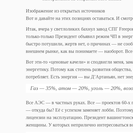
Изображение из открытых источников
Вот и давайте на этих позициях оставаться. И смотр
Итак, вчера у светлоликих бахнул завод СПГ Freep
только-только Президент объявил режим ЧП в энерг
быстро потушили, жертв нет, о причинах — не сообща
внешнем рынке, как вы понимаете — наоборот. Все-
Вот эти-то «ценовые качели» и сподвигли меня, за
энергетику. Потому как степень развития общества,
потребляет. Есть энергия — вы Д’Артаньян, нет эн
Газ — 35%, атом — 20%, уголь — 20%, возо
Все АЭС — в частных руках. Все — проектов 60-х г
— откуда бы? Её с успехом заменяет лобби. Поэтому
лицензии на эксплуатацию. Президент вашингтонск
женщины. У которых неприлично интересоваться во