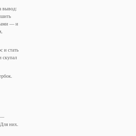
а вывод:
ушить
рами — и
м,
с и стать
и скупал
ербок.
 —
Для них.