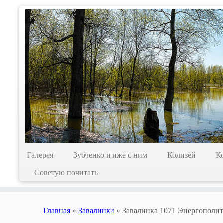
Skip
to
content
Галерея
Зубченко и иже с ним
Колизей
К
Советую почитать
Главная
»
Завалинки
»
Завалинка 1071 Энергополи