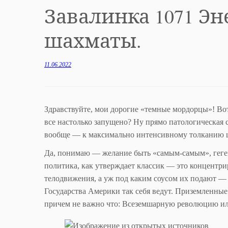
Завалинка 1071 Э
шахматы.
11.06.2022
Здравствуйте, мои дорогие «темные мордорцы»! Вот
все настолько запущено? Ну прямо патологическая 
вообще — к максимально интенсивному толканию шп
Да, понимаю — желание быть «самым-самым», гегемо
политика, как утверждает классик — это концентр
телодвижения, а уж под каким соусом их подают —
Государства Америки так себя ведут. Приземленные
причем не важно что: Всеземшарную революцию ил