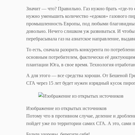
Значит — что? Правильно. Газ нужно брать «где-то
нужно уменьшить количество «едоков» газового пи
промышленность Европы, под любыми благовидным
довольно. Нечего слишком уж развиваться. И чтобы 
перебрасывала газ на азиатское направление, выдав
То есть, сначала разорить конкурента по потреблени
основным потребителем, фактически её диктующим. 
плантации Юга, в свое время. Технология отработан
А для этого — все средства хороши. От Бешеной Гр
СГА через 15 лет будет нужен изрядный кусок пир
Изображение из открытых источников
Потому что в противном случае, деление и дроблен
пойдет уже по территории самих СГА. А это, сами
Будьте здоровы, берегите себя!