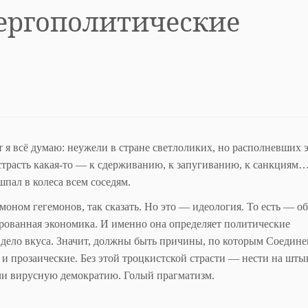
нергополитические
 я всё думаю: неужели в стране светлоликих, но располневших 
страсть какая-то — к сдерживанию, к запугиванию, к санкциям
ал в колеса всем соседям.
ном гегемонов, так сказать. Но это — идеология. То есть — об
ированная экономика. И именно она определяет политические
 дело вкуса. Значит, должны быть причины, по которым Соедин
 и прозаические. Без этой троцкистской страсти — нести на шты
и вирусную демократию. Голый прагматизм.