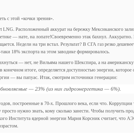
еть с этой «кочки зрения».
ort LNG. Расположенный аккурат на бережку Мексиканского зали
етике — нате, на лопате!Своевременно этак бахнул. Аккуратно.
ется. Недели на три встал. Результат? В СГА газ резко дешевеет
таки 18% экспорта на этом заводике формировалось.
махнуться — нет, не Вильяма нашего Шекспира, а на американск
 в конечном итоге, определяется доступностью энергии, которое 
ергии — вы папуас. Итак, смотрим источники генерации:
бновляемые — 23% (из них гидроэнергетика — 6%).
одов, построенные в 70-х. Прошлого века, если что. Коррупции 
 просто нужно знать, кому сколько занести. Чтобы получить пр
ого Института ядерной энергии Мария Корсник считает, что А
зрастом.