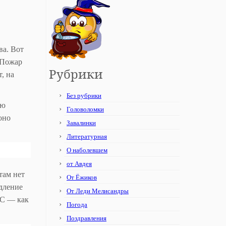
ва. Вот
 Пожар
Рубрики
, на
Без рубрики
ую
Головоломки
оно
Завалинки
Литературная
О наболевшем
от Авдея
там нет
От Ёжиков
одление
От Леди Мелисандры
ЭС — как
Погода
Поздравления