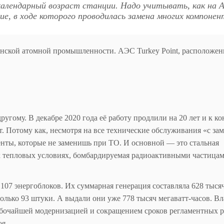
календарный возраст станции. Надо учитывать, как на 
е, в ходе которого проводилась замена многих компонен
канской атомной промышленности. АЭС Turkey Point, расположе
гому. В декабре 2020 года её работу продлили на 20 лет и к ко
ет. Потому как, несмотря на все технические обслуживания «с за
нты, которые не заменишь при ТО. И основной — это стальная
их тепловых условиях, бомбардируемая радиоактивными частицам
 107 энергоблоков. Их суммарная генерация составляла 628 тыся
только 93 штуки. А выдали они уже 778 тысяч мегаватт-часов. В
лубочайшей модернизацией и сокращением сроков регламентных р
я.