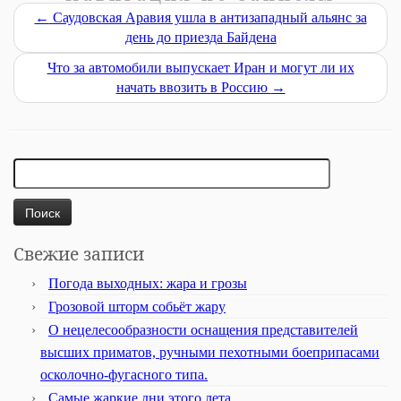
←
Саудовская Аравия ушла в антизападный альянс за
день до приезда Байдена
Что за автомобили выпускает Иран и могут ли их
начать ввозить в Россию
→
Найти:
Свежие записи
Погода выходных: жара и грозы
Грозовой шторм собьёт жару
О нецелесообразности оснащения представителей
высших приматов, ручными пехотными боеприпасами
осколочно-фугасного типа.
Самые жаркие дни этого лета