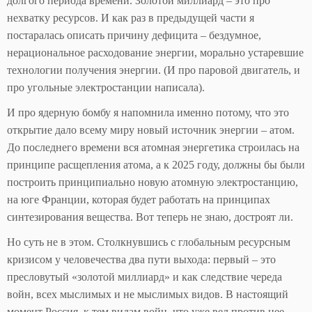
долгого периода времени. Золотой миллиард – это про
нехватку ресурсов. И как раз в предыдущей части я
постаралась описать причину дефицита – бездумное,
нерациональное расходование энергии, морально устаревшие
технологии получения энергии. (И про паровой двигатель, и
про угольные электростанции написала).
И про ядерную бомбу я напомнила именно потому, что это
открытие дало всему миру новый источник энергии – атом.
До последнего времени вся атомная энергетика строилась на
принципе расщепления атома, а к 2025 году, должны бы были
построить принципиально новую атомную электростанцию,
на юге Франции, которая будет работать на принципах
синтезирования вещества. Вот теперь не знаю, достроят ли.
Но суть не в этом. Столкнувшись с глобальным ресурсным
кризисом у человечества два пути выхода: первый – это
пресловутый «золотой миллиард» и как следствие череда
войн, всех мыслимых и не мыслимых видов. В настоящий
момент Россия, к тем видам войн, что уже вел против нее