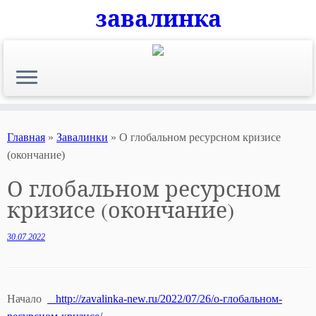
завалинка
Skip
to
content
Главная
»
Завалинки
»
О глобальном ресурсном кризисе
(окончание)
О глобальном ресурсном
кризисе (окончание)
30.07.2022
Начало
http://zavalinka-new.ru/2022/07/26/о-глобальном-