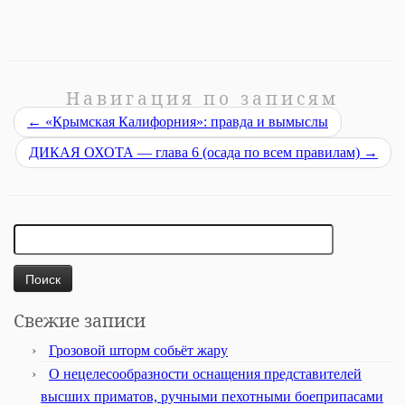
Навигация по записям
←
«Крымская Калифорния»: правда и вымыслы
ДИКАЯ ОХОТА — глава 6 (осада по всем правилам)
→
Найти:
Свежие записи
Грозовой шторм собьёт жару
О нецелесообразности оснащения представителей
высших приматов, ручными пехотными боеприпасами