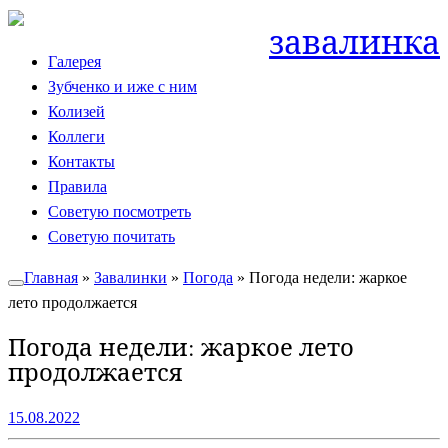
Skip
завалинка
to
Галерея
content
Зубченко и иже с ним
Колизей
Коллеги
Контакты
Правила
Советую посмотреть
Советую почитать
Главная
»
Завалинки
»
Погода
»
Погода недели: жаркое
лето продолжается
Погода недели: жаркое лето
продолжается
15.08.2022