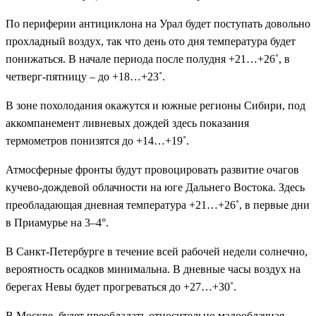
По периферии антициклона на Урал будет поступать довольно
прохладный воздух, так что день ото дня температура будет
понижаться. В начале периода после полудня +21…+26˚, в
четверг-пятницу – до +18…+23˚.
В зоне похолодания окажутся и южные регионы Сибири, под
аккомпанемент ливневых дождей здесь показания
термометров понизятся до +14…+19˚.
Атмосферные фронты будут провоцировать развитие очагов
кучево-дождевой облачности на юге Дальнего Востока. Здесь
преобладающая дневная температура +21…+26˚, в первые дни
в Приамурье на 3–4°.
В Санкт-Петербурге в течение всей рабочей недели солнечно,
вероятность осадков минимальна. В дневные часы воздух на
берегах Невы будет прогреваться до +27…+30˚.
В Москве будет преобладать относительно малооблачная