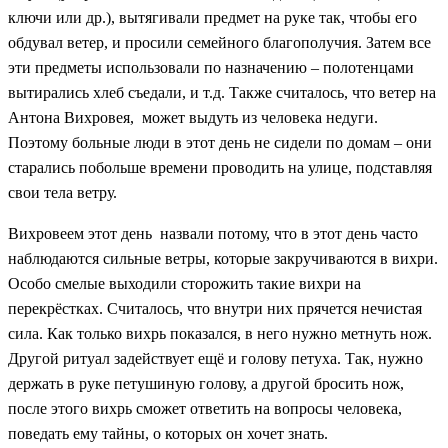
ключи или др.), вытягивали предмет на руке так, чтобы его
обдувал ветер, и просили семейного благополучия. Затем все
эти предметы использовали по назначению – полотенцами
вытирались хлеб съедали, и т.д. Также считалось, что ветер на
Антона Вихровея, может выдуть из человека недуги.
Поэтому больные люди в этот день не сидели по домам – они
старались побольше времени проводить на улице, подставляя
свои тела ветру.
Вихровеем этот день назвали потому, что в этот день часто
наблюдаются сильные ветры, которые закручиваются в вихри.
Особо смелые выходили сторожить такие вихри на
перекрёстках. Считалось, что внутри них прячется нечистая
сила. Как только вихрь показался, в него нужно метнуть нож.
Другой ритуал задействует ещё и голову петуха. Так, нужно
держать в руке петушиную голову, а другой бросить нож,
после этого вихрь сможет ответить на вопросы человека,
поведать ему тайны, о которых он хочет знать.