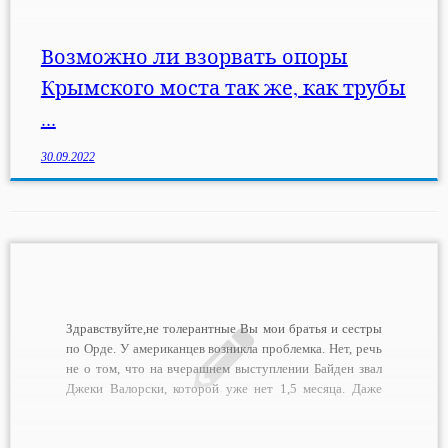
рухнул. Не сможет […]
Возможно ли взорвать опоры
Крымского моста так же, как трубы
...
30.09.2022
Здравствуйте,не толерантные Вы мои братья и сестры
по Орде. У американцев возникла проблемка. Нет, речь
не о том, что на вчерашнем выступлении Байден звал
Джеки Валорски, которой уже нет 1,5 месяца. Даже
Карин Жан-Пьер не смогла отмазать первое лицо
Америки перед журналистами. Она конечно ляпнула: