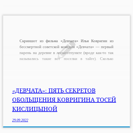
Скриншот из фильма «Девчата» Илья Ковригин из
бессмертной советской комедии «Девчата» — первый
парень на деревне в лесзаготпункте (вроде как-то так
назывались такие вот поселки в тайге). Сколько
девушек тайно сохло по нему, а красавица Анфиса в
открытую, но выбрал лесоруб-передовик в жены
пигалицу-повариху с неуравновешенным характером.
То она смеется, то рыдает в три ручья. Плюс, в […]
«ДЕВЧАТА»: ПЯТЬ СЕКРЕТОВ
ОБОЛЬЩЕНИЯ КОВРИГИНА ТОСЕЙ
КИСЛИЦЫНОЙ
29.09.2022