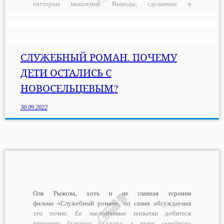
паттерны мышления. Выводы, сделанные в
соответствии с ними, могут быть неверными, но
поскольку большинство людей ожидаемо будут думать
так же, никаких проблем не возникнет. Особенно, когда
ситуация не касается тебя […]
СЛУЖЕБНЫЙ РОМАН. ПОЧЕМУ
ДЕТИ ОСТАЛИСЬ С
НОВОСЕЛЬЦЕВЫМ?
30.09.2022
Оля Рыжова, хоть и не главная героиня
фильма «Служебный роман», но самая обсуждаемая
это точно. Ее настойчивые попытки добиться
внимания бывшего ухажера, а ныне семейного