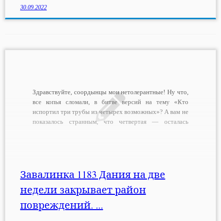
30.09.2022
Здравствуйте, соордынцы мои нетолерантные! Ну что,
все копья сломали, в битве версий на тему «Кто
испортил три трубы из четырех возможных»? А вам не
показалось странным, что четвертая — осталась
целой? Вот мне — таки да, показалось. И еще —
кажется, Дания что-то знает… Почему я так думаю?
Все просто: […]
Завалинка 1183 Дания на две
недели закрывает район
повреждений. ...