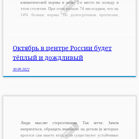
климатической нормы и занял 2-е место по холоду в
этом столетии. При этом выпало 74 мм осадков, что на
14% больше нормы. По долгосрочным прогнозам,
октябрь−2022 в Центральной России в среднем
выдастся относительно тёплым – на 1–2° выше
многолетней нормы, которая для […]
Октябрь в центре России будет
тёплый и дождливый
30.09.2022
Люди мыслят стереотипами. Так легче. Зачем
напрягаться, обращать внимание на детали (в которых
кроется сам знаете кто), если существуют устойчивые