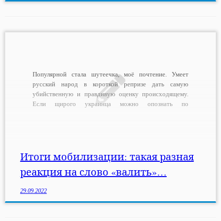
Популярной стала шутеечка, моё почтение. Умеет
русский народ в короткой репризе дать самую
убийственную и правдивую оценку происходящему.
Если щирого украинца можно опознать по
правильному произношению слова «поляныця», то две
категории граждан России после объявления
частичной мобилизации выявляет простой ответ на
фразу «надо валить». Подавляющее меньшинство
испуганно вопросило «куда?», вменяемое […]
Итоги мобилизации: такая разная
реакция на слово «валить»…
29.09.2022