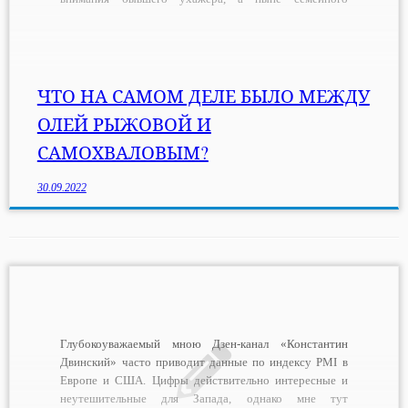
человека, занимающего солидный пост, Юрки
Самохвалова вызывают бурные эмоции и нелестные
оценки у женской половины аудитории фильма. Могу
признаться, что Оленька — самое большое мое
разочарование в советском
ЧТО НА САМОМ ДЕЛЕ БЫЛО МЕЖДУ
кинематографе. «Служебный роман» мне […]
ОЛЕЙ РЫЖОВОЙ И
САМОХВАЛОВЫМ?
30.09.2022
Глубокоуважаемый мною Дзен-канал «Константин
Двинский» часто приводит данные по индексу PMI в
Европе и США. Цифры действительно интересные и
неутешительные для Запада, однако мне тут