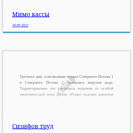
«Президент Байден действительно звал Джеки, […]
Мимо кассы
30.09.2022
Третьего дня , в нескольких нитках Северного Потока 1
и Северного Потока 2, появилась морская вода.
Территориально это случилось недалеко от особой
экономической зоны Дании. «Резкое падение давления
на обеих нитках «Северного Потока» свидетельствует
о разгерметизации. Это вызвано физическими
повреждениями. Местоположение повреждений уже
определено. Она находится к северо-востоку от
Борнхольма. […]
Сизифов труд