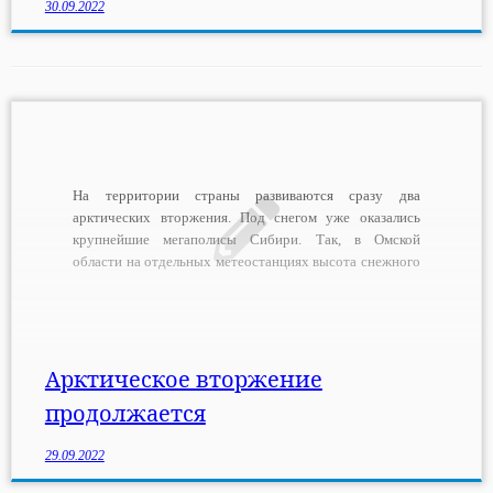
30.09.2022
На территории страны развиваются сразу два
арктических вторжения. Под снегом уже оказались
крупнейшие мегаполисы Сибири. Так, в Омской
области на отдельных метеостанциях высота снежного
покрова достигла 9 см – это норма второй половины
ноября; 11 см намело в Иркутской области. В
Новосибирской области выпал первый снег, а в самом
Новосибирске […]
Арктическое вторжение
продолжается
29.09.2022