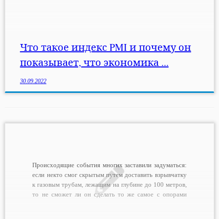
подумалось, что многие даже и не знают, что это за
индекс, как он считается и что означает. Давайте
разберемся 🙂 Для того, чтобы успешно управлять
любой системой, […]
Что такое индекс PMI и почему он
показывает, что экономика ...
30.09.2022
Происходящие события многих заставили задуматься:
если некто смог скрытым путем доставить взрывчатку
к газовым трубам, лежащим на глубине до 100 метров,
то не сможет ли он сделать то же самое с опорами
Крымского моста? Ведь это также цель номер один и
кое-кто прямо-таки мечтает, чтобы данный мост