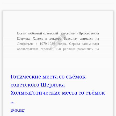
Всеми любимый советский телесериал «Приключения
Шерлока Холмса и доктора Ватсона» снимался на
Ленфильме в 1979-1986 годах. Сериал запомнился
обаятельными героями, чьи реплики разошлись на
цитаты. А атмосферу Викторианской Англии создали
реальные здания Петербурга и Прибалтики. Режиссер
всех серий и соавтор сценария Игорь Масленников
недавно ушел из жизни в возрасте 90 […]
Готические места со съёмок
советского Шерлока
ХолмсаГотические места со съёмок
...
29.09.2022