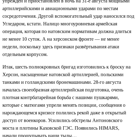
упреждён и приостановлен в ночь на 31-е августа мощными
артиллерийскими и авиационными ударами по местам
сосредоточения. Другой вспомогательный удар наносился под
Угледаром, кстати. Налицо многоуровневая армейская
операция, которая по натовским нормативам должна длиться
не менее 10 суток. А на херсонском фронте — не менее
недели, поскольку здесь признаки развёртывания атаки
отдельным корпусом.
Итак, шесть полнокровных бригад изготовились к броску на
Херсон, насыщенные натовской артиллерией, польскими
танками и голландскими бронемашинами. 28-го августа
началась своеобразная артиллерийская подготовка, очень
плотная контрбатарейная борьба с нашими пушкарями,
которые с матюгами упрели менять позиции, сообщения о
нарождающемся кризисе полились рекой даже в открытый
доступ от военкоров. Усилились обстрелы Антоновского
моста и плотины Каховской ГЭС. Появились HIMARS,
начали прощупывать наши тылы…