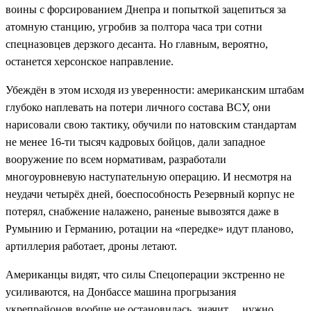
воины с форсированием Днепра и попыткой зацепиться за
атомную станцию, угробив за полтора часа три сотни
спецназовцев дерзкого десанта. Но главным, вероятно,
останется херсонское направление.
Убеждён в этом исходя из уверенности: американским штабам
глубоко наплевать на потери личного состава ВСУ, они
нарисовали свою тактику, обучили по натовским стандартам
не менее 16-ти тысяч кадровых бойцов, дали западное
вооружение по всем нормативам, разработали
многоуровневую наступательную операцию. И несмотря на
неудачи четырёх дней, боеспособность Резервный корпус не
потерял, снабжение налажено, раненые вывозятся даже в
Румынию и Германию, ротации на «передке» идут планово,
артиллерия работает, дроны летают.
Американцы видят, что силы Спецоперации экстренно не
усиливаются, на Донбассе машина прогрызания
укрепрайонов вообще не остановилась, значит… нужно