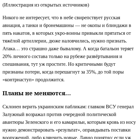
(Иллюстрация из открытых источников)
Никого не интересует, что в небе свирепствует русская
авиация, а танки и бронемашины — не окопы и блиндажи в
пять накатов, в которых укро-воины привыкли прятаться от
тяжёлой артиллерии, дюже наловчились, нужно признать.
Атака… это страшно даже бывалому. А когда батальон теряет
20% личного состава только на рубеже развёртывания и
спешивания, тут уж простите. Но критичными будут
признаны потери, когда перешагнут за 35%, до той поры
«контрнаступ» продолжится.
Планы не меняются…
Склонен верить украинским пабликам: главком ВСУ генерал
Залужный возражал против очередной политической
авантюры Зеленского и его камарильи, которым кровь из носу
нужно демонстрировать «результат», оправдывать поставки
вооружений, либо клянчить новые. Давно понятно: если уж