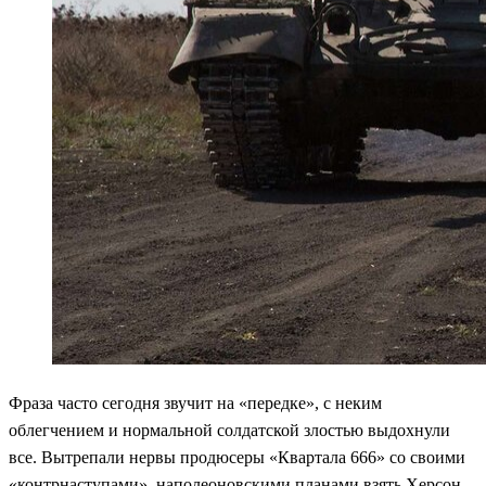
Фраза часто сегодня звучит на «передке», с неким
облегчением и нормальной солдатской злостью выдохнули
все. Вытрепали нервы продюсеры «Квартала 666» со своими
«контрнаступами», наполеоновскими планами взять Херсон,