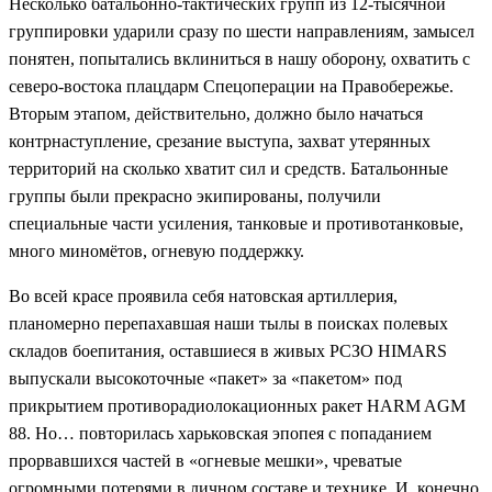
Несколько батальонно-тактических групп из 12-тысячной
группировки ударили сразу по шести направлениям, замысел
понятен, попытались вклиниться в нашу оборону, охватить с
северо-востока плацдарм Спецоперации на Правобережье.
Вторым этапом, действительно, должно было начаться
контрнаступление, срезание выступа, захват утерянных
территорий на сколько хватит сил и средств. Батальонные
группы были прекрасно экипированы, получили
специальные части усиления, танковые и противотанковые,
много миномётов, огневую поддержку.
Во всей красе проявила себя натовская артиллерия,
планомерно перепахавшая наши тылы в поисках полевых
складов боепитания, оставшиеся в живых РСЗО HIMARS
выпускали высокоточные «пакет» за «пакетом» под
прикрытием противорадиолокационных ракет HARM AGM
88. Но… повторилась харьковская эпопея с попаданием
прорвавшихся частей в «огневые мешки», чреватые
огромными потерями в личном составе и технике. И, конечно,