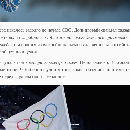
фере началось задолго до начала СВО. Допинговый скандал связ
 деталях и подробностях.
Что же на самом деле там произошло.
«
кейс
» стал одним из важнейших рычагов давления на российск
е общество в целом.
ступала под «
нейтральными флагами
«. Непостижимо. В сознан
 мировой»! Особенно с учётом того, какое значение спорт имеет 
 перед экраном или на стадионе.