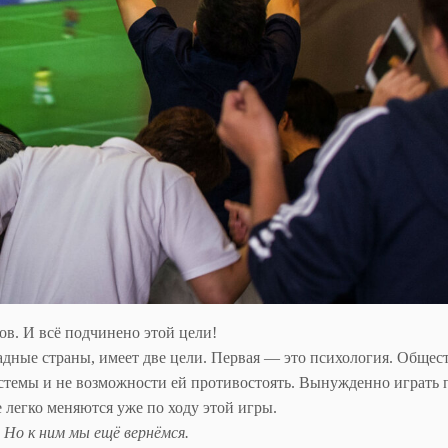
ов. И всё подчинено этой цели!
дные страны, имеет две цели. Первая — это психология. Общес
стемы и не возможности ей противостоять. Вынужденно играть 
 легко меняются уже по ходу этой игры.
 Но к ним мы ещё вернёмся.