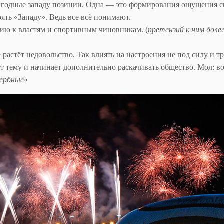
выгодные западу позиции. Одна — это формирования ощущения с
ять «Западу». Ведь все всё понимают.
нию к властям и спортивным чиновникам. (
претензий к ним боле
растёт недовольство. Так влиять на настроения не под силу и т
т тему и начинает дополнительно раскачивать общество. Мол: в
щербные
»