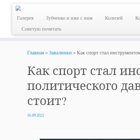
Skip
to
Галерея
Зубченко и иже с ним
Колизей
К
content
Советую почитать
Главная
»
Завалинки
»
Как спорт стал инструментом
Как спорт стал и
политического дав
стоит?
16.09.2022