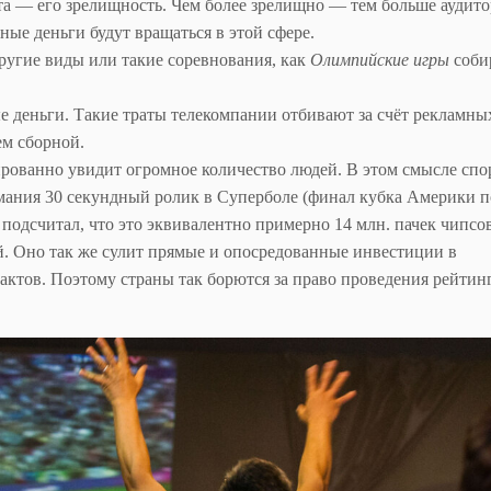
та — его зрелищность. Чем более зрелищно — тем больше аудит
ные деньги будут вращаться в этой сфере.
ругие виды или такие соревнования, как
Олимпийские игры
соби
 деньги. Такие траты телекомпании отбивают за счёт рекламны
ем сборной.
тированно увидит огромное количество людей. В этом смысле сп
имания 30 секундный ролик в Суперболе (финал кубка Америки п
 подсчитал, что это эквивалентно примерно 14 млн. пачек чипсов
й. Оно так же сулит прямые и опосредованные инвестиции в
актов. Поэтому страны так борются за право проведения рейти