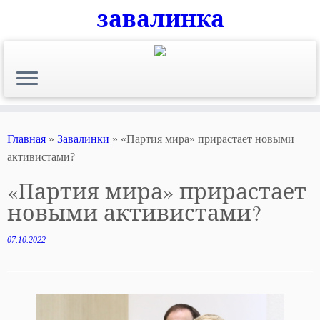
завалинка
Skip
to
content
Главная
»
Завалинки
»
«Партия мира» прирастает новыми
активистами?
«Партия мира» прирастает
новыми активистами?
07.10.2022