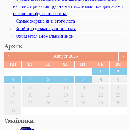
высших приматов, ручными пехотными боеприпасами
осколочно-фугасного типа.
Самые жаркие дни этого лета
Зной продолжает усиливаться
Ожидается аномальный зной
Архив
<
>
Август 2026
▼
ПН
ВТ
СР
ЧТ
ПТ
СБ
ВС
1
2
3
4
5
6
7
8
9
10
11
12
13
14
15
16
17
18
19
20
21
22
23
24
25
26
27
28
29
30
31
Смайлики