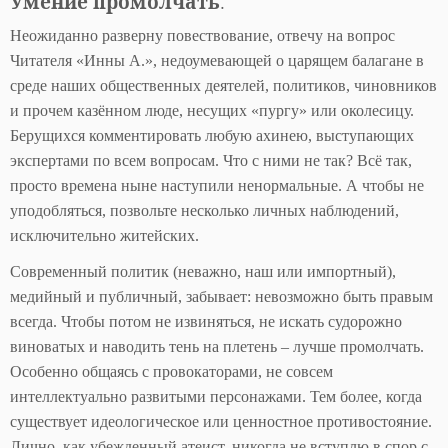
Умение промолчать
.
Неожиданно разверну повествование, отвечу на вопрос
Читателя «Инны А.», недоумевающей о царящем балагане в
среде наших общественных деятелей, политиков, чиновников
и прочем казённом люде, несущих «пургу» или околесицу.
Берущихся комментировать любую ахинею, выступающих
экспертами по всем вопросам. Что с ними не так? Всё так,
просто времена ныне наступили ненормальные. А чтобы не
уподобляться, позвольте несколько личных наблюдений,
исключительно житейских.
Современный политик (неважно, наш или импортный),
медийный и публичный, забывает: невозможно быть правым
всегда. Чтобы потом не извиняться, не искать судорожно
виноватых и наводить тень на плетень – лучше промолчать.
Особенно общаясь с провокаторами, не совсем
интеллектуально развитыми персонажами. Тем более, когда
существует идеологическое или ценностное противостояние.
Лично, как убежденный атеист, никогда не вступлю в спор с