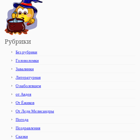
Рубрики
Без рубрики
Головоломки
Завалинки
Литературная
О наболевшем
от Авдея
От Ёжиков
От Леди Мелисандры
Погода
Поздравления
Сказки