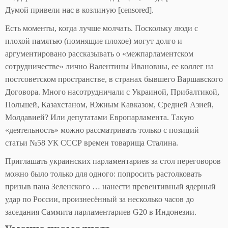
Думой привели нас в козлиную [censored].
Есть моменты, когда лучше молчать. Поскольку люди с
плохой памятью (помнящие плохое) могут долго и
аргументировано рассказывать о «межпарламентском
сотрудничестве» лично Валентины Ивановны, ее коллег на
постсоветском пространстве, в странах бывшего Варшавского
Договора. Много насотрудничали с Украиной, Прибалтикой,
Польшей, Казахстаном, Южным Кавказом, Средней Азией,
Молдавией? Или депутатами Европарламента. Такую
«деятельность» можно рассматривать только с позиций
статьи №58 УК СССР времен товарища Сталина.
Приглашать украинских парламентариев за стол переговоров
можно было только для одного: попросить растолковать
призыв пана Зеленского … нанести превентивный ядерный
удар по России, произнесённый за несколько часов до
заседания Саммита парламентариев G20 в Индонезии.