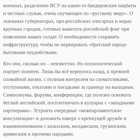
военных, разделении ВСУ на какие-то бандеровские нацбаты
и честных служак, очень скучающих по «русскому миру». О
лояльных губернаторах, про-российских олигархах и мэрах
крупных городов, готовых вывесить российский флаг при
появлении наших солдат. О необходимости сохранять
инфраструктуру, чтобы не нервировать «братский народ»
бытовыми неудобствами.
Кто они, сколько их – неизвестно. Но психологический
портрет понятен. Лишь бы всё вернулось назад, к прежней
спокойной жизни, с полным контролем на схематозиками,
отступными, откатами и поездками за границу на выходные.
Симпозиумы, форумы, конференции, где полезно освежить
беглый английский, посплетничать в кулуарах с «западными
партнерами». Устроить очередные «межпарламентские
консультации» и доложить наверх о крепнущей дружбе и
взаимопонимании с казахским, молдавским, грузинским,
армянским и прочими народами.