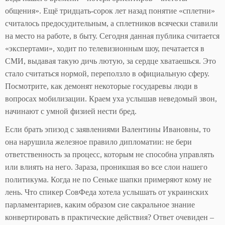
общения». Ещё тридцать-сорок лет назад понятие «сплетни»
считалось предосудительным, а сплетников всячески ставили
на место на работе, в быту. Сегодня данная публика считается
«экспертами», ходит по телевизионным шоу, печатается в
СМИ, выдавая такую дичь лютую, за сердце хватаешься. Это
стало считаться нормой, переползло в официальную сферу.
Посмотрите, как демонят некоторые государевы люди в
вопросах мобилизации. Краем уха услышав неведомый звон,
начинают с умной физией нести бред.
Если брать эпизод с заявлениями Валентины Ивановны, то
она нарушила железное правило дипломатии: не бери
ответственность за процесс, которым не способна управлять
или влиять на него. Зараза, проникшая во все слои нашего
политикума. Когда не по Сеньке шапки примеряют кому не
лень. Что спикер СовФеда хотела услышать от украинских
парламентариев, каким образом сие сакральное знание
конвертировать в практические действия? Ответ очевиден –