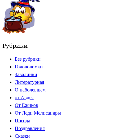
Рубрики
Без рубрики
Головоломки
Завалинки
Литературная
О наболевшем
от Авдея
От Ёжиков
От Леди Мелисандры
Погода
Поздравления
Сказки