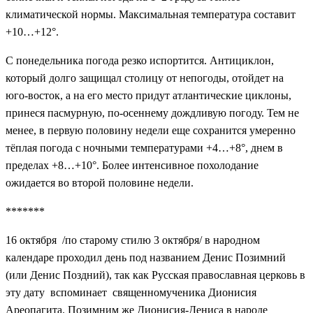
климатической нормы. Максимальная температура составит
+10…+12°.
С понедельника погода резко испортится. Антициклон,
который долго защищал столицу от непогоды, отойдет на
юго-восток, а на его место придут атлантические циклоны,
принеся пасмурную, по-осеннему дождливую погоду. Тем не
менее, в первую половину недели еще сохранится умеренно
тёплая погода с ночными температурами +4…+8°, днем в
пределах +8…+10°. Более интенсивное похолодание
ожидается во второй половине недели.
*******
16 октября /по старому стилю 3 октября/ в народном
календаре проходил день под названием Денис Позимний
(или Денис Поздний), так как Русская православная церковь в
эту дату вспоминает священномученика Дионисия
Ареопагита. Позимним же Дионисия-Дениса в народе