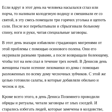
Если вдруг в этот день на человека насылался сглаз или
порча, то наливали колодезную водицу и смешивали ее со
святой, в эту смесь помещали три горячих уголька и щепоть
соли. После все перебалтывали и сбрызгивали больному
спину, ноги и руки, читая специальные заговоры.
В этот день знахари избавляли страдающих мигренями от
этой проблемы с помощью осинового полена. Они его
окуривали разными травами, а после возвращали болеющему,
чтобы тот на нем спал в течение трех ночей. В Денисов день
женщины гнали осенние лихоманки из дома с помощью
разложенных по всему дому чесночных зубчиков. С этой же
целью готовили салаты, в которые добавляли обильно и
чеснок и лук.
Кроме всего этого, в день Дениса Позимнего проводили
обряды и ритуалы, читали заговоры от злых соседей. И
старались избегать людей, которые замечены в колдовстве,