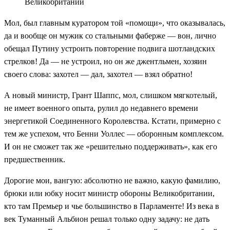
Великобритании
Мол, был главным куратором той «помощи», что оказывалась,
да и вообще он мужик со стальными фаберже — вон, лично
обещал Путину устроить повторение подвига шотландских
стрелков! Да — не устроил, но он же джентльмен, хозяин
своего слова: захотел — дал, захотел — взял обратно!
А новый министр, Грант Шаппс, мол, слишком мягкотелый,
не имеет военного опыта, рулил до недавнего времени
энергетикой Соединенного Королевства. Кстати, примерно с
тем же успехом, что Бенни Уоллес — оборонным комплексом.
И он не сможет так же «решительно поддерживать», как его
предшественник.
Дорогие мои, вангую: абсолютно не важно, какую фамилию,
брюки или юбку носит министр обороны Великобритании,
кто там Премьер и чье большинство в Парламенте! Из века в
век Туманный Альбион решал только одну задачу: не дать