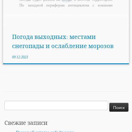
По западной периферии антициклона с южными
потоками будет продвигаться тёплый воздух, что
приведет к продолжительным снегопадам и
небольшому ослаблению морозов от Черноземья до
Кольского полуострова. На востоке, в […]
Погода выходных: местами
снегопады и ослабление морозов
09.12.2023
Найти:
Свежие записи