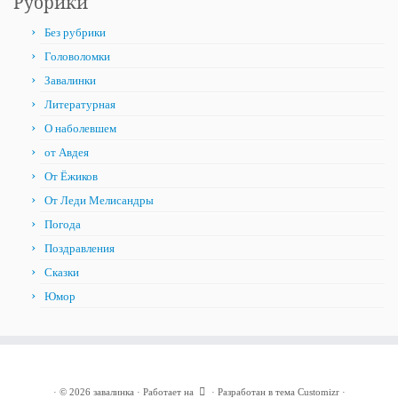
Рубрики
Без рубрики
Головоломки
Завалинки
Литературная
О наболевшем
от Авдея
От Ёжиков
От Леди Мелисандры
Погода
Поздравления
Сказки
Юмор
·
© 2026
завалинка
·
Работает на
·
Разработан в
тема Customizr
·