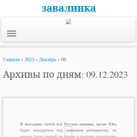
завалинка
Skip
to
content
Главная
»
2023
»
Декабрь
»
09
Архивы по дням:
09.12.2023
В выходные почти вся Русская равнина, кроме Юга,
будет находиться под влиянием антициклона, но
погода будет разной на западе и востоке территории.