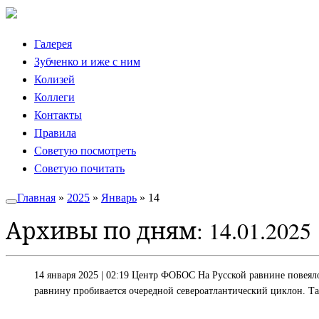
Skip
to
Галерея
content
Зубченко и иже с ним
Колизей
Коллеги
Контакты
Правила
Советую посмотреть
Советую почитать
Главная
»
2025
»
Январь
»
14
Архивы по дням:
14.01.2025
14 января 2025 | 02:19 Центр ФОБОС На Русской равнине повеяло
равнину пробивается очередной североатлантический циклон. Т