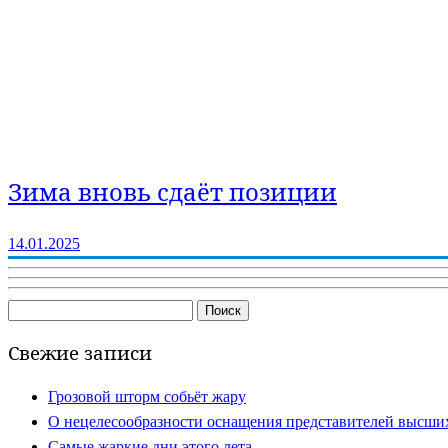
Зима вновь сдаёт позиции
14.01.2025
Найти:
Свежие записи
Грозовой шторм собьёт жару
О нецелесообразности оснащения представителей высши
Самые жаркие дни этого лета