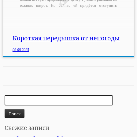
южных широт. Но сейчас ей придётся отступить
дальше на север. Накануне над Причерноморьем
сформировался малооблачный антициклон, и теперь
этот очаг станет вытеснять дождевые тучи к отрогам
Урала. В […]
Короткая передышка от непогоды
06.08.2025
Найти:
Свежие записи