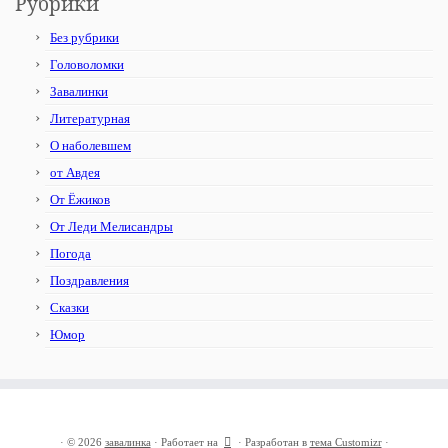
Рубрики
Без рубрики
Головоломки
Завалинки
Литературная
О наболевшем
от Авдея
От Ёжиков
От Леди Мелисандры
Погода
Поздравления
Сказки
Юмор
·
© 2026
завалинка
·
Работает на
·
Разработан в
тема Customizr
·