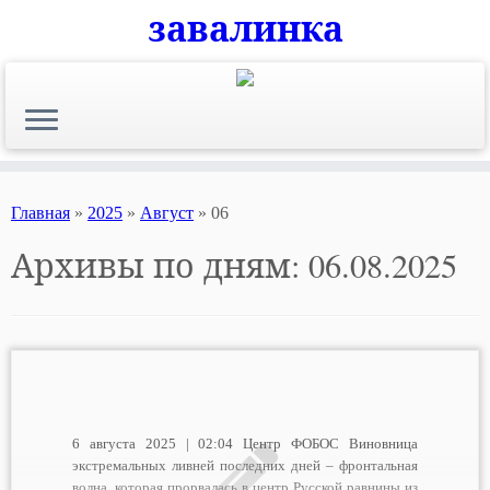
завалинка
Skip
to
content
Главная
»
2025
»
Август
»
06
Архивы по дням:
06.08.2025
6 августа 2025 | 02:04 Центр ФОБОС Виновница
экстремальных ливней последних дней – фронтальная
волна, которая прорвалась в центр Русской равнины из