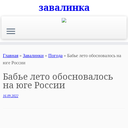
завалинка
Skip
to
content
Главная
»
Завалинки
»
Погода
»
Бабье лето обосновалось на
юге России
Бабье лето обосновалось
на юге России
16.09.2022