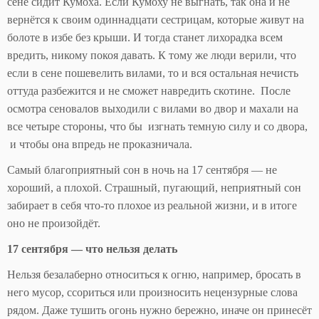
сене сидит Кумоха. Если Кумоху не выгнать, так она и не
вернётся к своим одиннадцати сестрицам, которые живут на
болоте в избе без крыши. И тогда станет лихорадка всем
вредить, никому покоя давать. К тому же люди верили, что
если в сене пошевелить вилами, то и вся остальная нечисть
оттуда разбежится и не сможет навредить скотине. После
осмотра сеновалов выходили с вилами во двор и махали на
все четыре стороны, что бы изгнать темную силу и со двора,
и чтобы она впредь не проказничала.
Самый благоприятный сон в ночь на 17 сентября — не
хороший, а плохой. Страшный, пугающий, неприятный сон
забирает в себя что-то плохое из реальной жизни, и в итоге
оно не произойдёт.
17 сентября — что нельзя делать
Нельзя безалаберно относиться к огню, например, бросать в
него мусор, ссориться или произносить нецензурные слова
рядом. Даже тушить огонь нужно бережно, иначе он принесёт