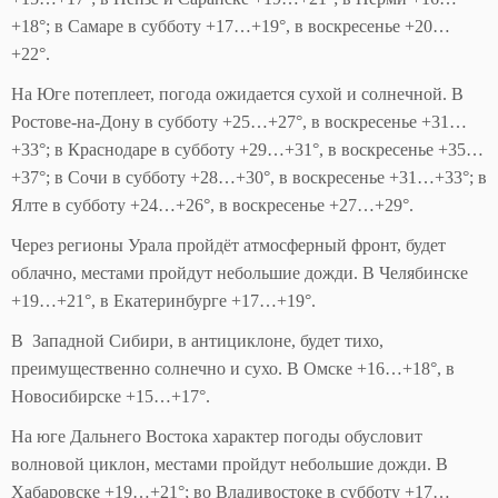
+18°; в Самаре в субботу +17…+19°, в воскресенье +20…
+22°.
На Юге потеплеет, погода ожидается сухой и солнечной. В
Ростове-на-Дону в субботу +25…+27°, в воскресенье +31…
+33°; в Краснодаре в субботу +29…+31°, в воскресенье +35…
+37°; в Сочи в субботу +28…+30°, в воскресенье +31…+33°; в
Ялте в субботу +24…+26°, в воскресенье +27…+29°.
Через регионы Урала пройдёт атмосферный фронт, будет
облачно, местами пройдут небольшие дожди. В Челябинске
+19…+21°, в Екатеринбурге +17…+19°.
В Западной Сибири, в антициклоне, будет тихо,
преимущественно солнечно и сухо. В Омске +16…+18°, в
Новосибирске +15…+17°.
На юге Дальнего Востока характер погоды обусловит
волновой циклон, местами пройдут небольшие дожди. В
Хабаровске +19…+21°; во Владивостоке в субботу +17…