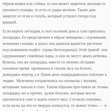
чёрная кошка или собака, то она может защитить жилище от
грозового пожара, то есть от удара молнии. Также дом
защитит от огня и голубь, который устроил гнездо под
крышей.
Если верить легендам, в этот осенний день в сене пряталась
лихорадка. Ее представляли в образе женщины с огромными
зелеными глазами, в руках она держала ядовитое растение
под названием подбел (трава бесплодница) Этой травой она
одурманивает семейные пары, и они не могут зачать ребенка.
Кумоха, она же лихорадка, вместе со своими сёстрами
основное время проживала в глухом лесу на болоте,
дожидаясь жертву, а в Луков день подкрадывалась поближе к
людям. Мужчины отправлялись на сеновалы с вилами,
которыми тыкали в сено. Таким образом прогоняли не только
лихорадку, но и прочих духов болезни, которые могли
притаиться в сене и ждать своего часа. Согласно поверью,
если вилы на что-то твердое наткнутся, то значит точно — в