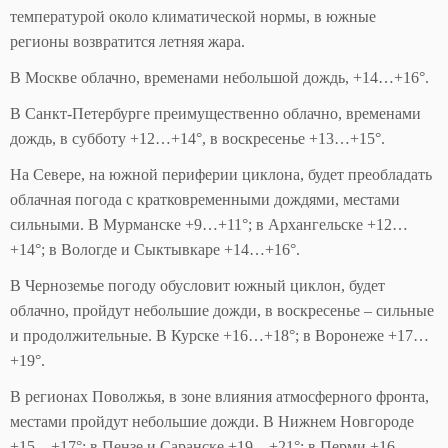
температурой около климатической нормы, в южные
регионы возвратится летняя жара.
В Москве облачно, временами небольшой дождь, +14…+16°.
В Санкт-Петербурге преимущественно облачно, временами
дождь, в субботу +12…+14°, в воскресенье +13…+15°.
На Севере, на южной периферии циклона, будет преобладать
облачная погода с кратковременными дождями, местами
сильными. В Мурманске +9…+11°; в Архангельске +12…
+14°; в Вологде и Сыктывкаре +14…+16°.
В Черноземье погоду обусловит южный циклон, будет
облачно, пройдут небольшие дожди, в воскресенье – сильные
и продолжительные. В Курске +16…+18°; в Воронеже +17…
+19°.
В регионах Поволжья, в зоне влияния атмосферного фронта,
местами пройдут небольшие дожди. В Нижнем Новгороде
+15…+17°; в Пензе и Саранске +19…+21°; в Перми +16…