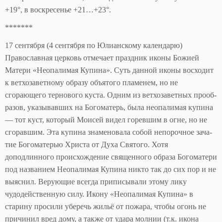
+19°, в воскресенье +21…+23°.
*******
17 сентября (4 сентября по Юлианскому календарю)
Православная церковь отмечает праздник иконы Божией
Матери «Неопалимая Купина». Суть данной иконы восходит
к ветхозаветному образу объятого пламенем, но не
сгорающего тернового куста. Од­ним из вет­хо­за­вет­ных про­об­
ра­зов, указывавших на Бо­го­ма­терь, бы­ла неопа­ли­мая ку­пи­на
— тот куст, ко­то­рый Мо­и­сей ви­дел го­рев­шим в огне, но не
сго­рав­шим. Эта купи­на зна­ме­но­ва­ла со­бой непо­роч­ное за­ча­
тие Бо­го­ма­те­рью Христа от Ду­ха Свя­то­го. Хотя
доподлинного происхождение священного образа Богоматери
под названием Неопалимая Купина никто так до сих пор и не
выяснил. Верующие всегда приписывали этому лику
чудодейственную силу. Икону «Неопалимая Купина» в
старину просили уберечь жильё от пожара, чтобы огонь не
причинил вред дому, а также от удара молнии (т.к. икона