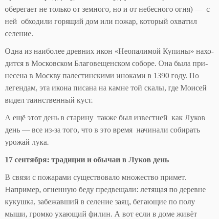
оберегает не только от земного, но и от небесного огня) — с
ней обходили горящий дом или пожар, который охватил
селение.
Од­на из наи­бо­лее древ­них икон «Неопа­ли­мой Ку­пи­ны» на­хо­
дит­ся в Московском Благовещенском соборе. Она была при­
не­се­на в Моск­ву па­ле­стин­ски­ми ино­ка­ми в 1390 го­ду. По
легендам, эта икона пи­са­на на камне той ска­лы, где Мо­и­сей
ви­дел таинственный куст.
А ещё этот день в старину также был известней как Луков
день — все из-за того, что в это время начинали собирать
урожай лука.
17 сентября: традиции и обычаи в Луков день
В связи с пожарами существовало множество примет.
Например, огненную беду предвещали: летящая по деревне
кукушка, забежавший в селение заяц, бегающие по полу
мыши, громко ухающий филин. А вот если в доме живёт