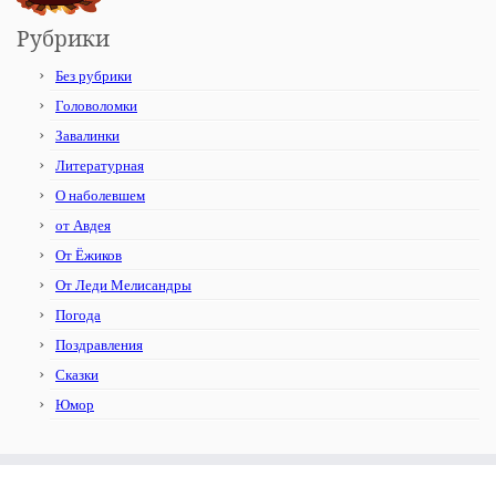
Рубрики
Без рубрики
Головоломки
Завалинки
Литературная
О наболевшем
от Авдея
От Ёжиков
От Леди Мелисандры
Погода
Поздравления
Сказки
Юмор