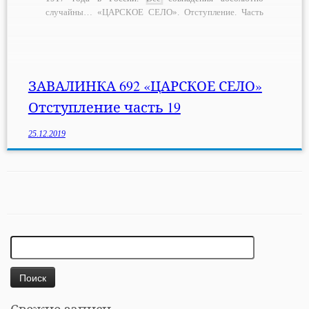
случайны… «ЦАРСКОЕ СЕЛО». Отступление. Часть
19. …Грузовик с артиллерийскими орудиями был готов
к поездке на Кавказ. Большевики и гости с юга
прощались. — А скажите мне пожалуйста, товарищ
рабочий в […]
ЗАВАЛИНКА 692 «ЦАРСКОЕ СЕЛО»
Отступление часть 19
25.12.2019
Найти: