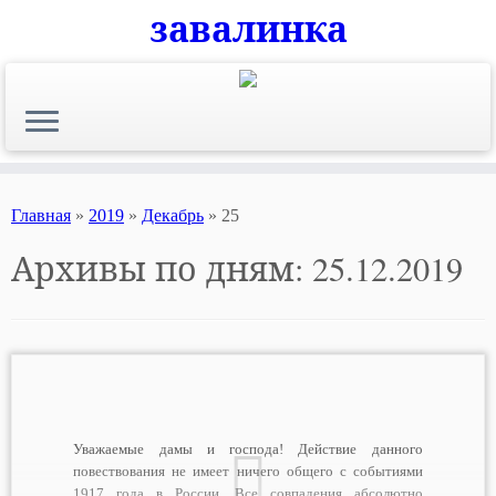
завалинка
Skip
to
content
Главная
»
2019
»
Декабрь
»
25
Архивы по дням:
25.12.2019
Уважаемые дамы и господа! Действие данного
повествования не имеет ничего общего с событиями
1917 года в России. Все совпадения абсолютно