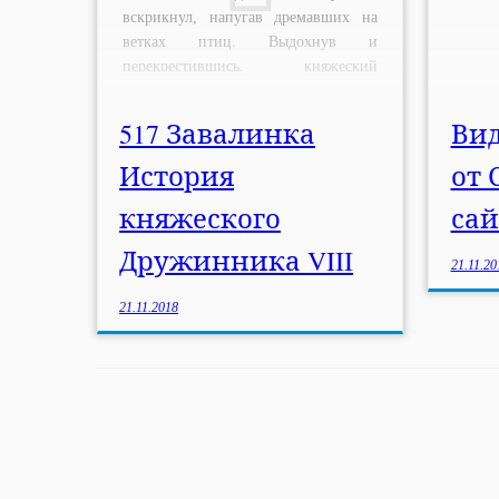
вскрикнул, напугав дремавших на
ветках птиц. Выдохнув и
перекрестившись, княжеский
Дружинник продолжил путь. —
Кукушка, кукушка, сколько мне жить
517 Завалинка
Ви
осталось? — спросил […]
История
от 
княжеского
сай
Дружинника VIII
21.11.20
21.11.2018