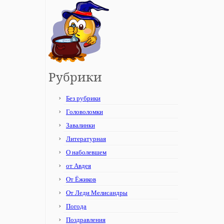
Рубрики
Без рубрики
Головоломки
Завалинки
Литературная
О наболевшем
от Авдея
От Ёжиков
От Леди Мелисандры
Погода
Поздравления