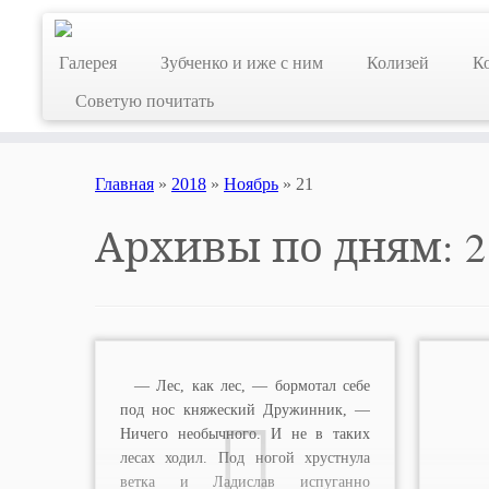
Skip
to
Галерея
Зубченко и иже с ним
Колизей
К
content
Советую почитать
Главная
»
2018
»
Ноябрь
»
21
Архивы по дням:
2
— Лес, как лес, — бормотал себе
под нос княжеский Дружинник, —
Ничего необычного. И не в таких
лесах ходил. Под ногой хрустнула
ветка и Ладислав испуганно