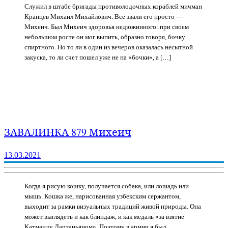
Служил в штабе бригады противолодочных кораблей мичман
Кранцев Михаил Михайлович. Все звали его просто —
Михеич. Был Михеич здоровья недюжинного: при своем
небольшом росте он мог выпить, образно говоря, бочку
спиртного. Но то ли в один из вечеров оказалась несытной
закуска, то ли счет пошел уже не на «бочки», а […]
ЗАВАЛИНКА 879 Михеич
13.03.2021
Когда я рисую кошку, получается собака, или лошадь или
мышь. Кошка же, нарисованная узбекским сержантом,
выходит за рамки визуальных традиций живой природы. Она
может выглядеть и как блиндаж, и как медаль «за взятие
Катманду Дартаньяном». Поэтому в армии я был