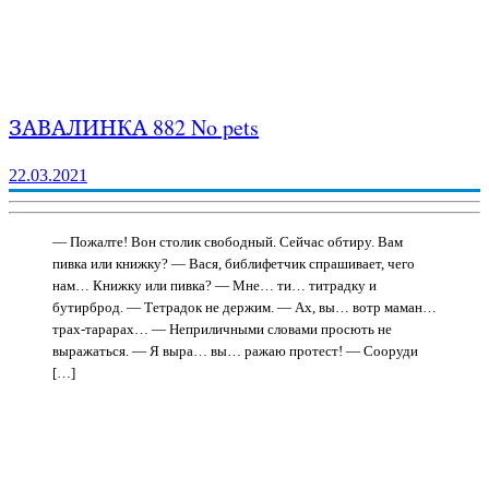
ЗАВАЛИНКА 882 No pets
22.03.2021
— Пожалте! Вон столик свободный. Сейчас обтиру. Вам
пивка или книжку? — Вася, библифетчик спрашивает, чего
нам… Книжку или пивка? — Мне… ти… титрадку и
бутирброд. — Тетрадок не держим. — Ах, вы… вотр маман…
трах-тарарах… — Неприличными словами просють не
выражаться. — Я выра… вы… ражаю протест! — Сооруди
[…]