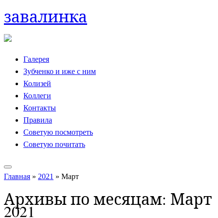
завалинка
Skip
to
content
Галерея
Зубченко и иже с ним
Колизей
Коллеги
Контакты
Правила
Советую посмотреть
Советую почитать
Главная
»
2021
»
Март
Архивы по месяцам:
Март
2021