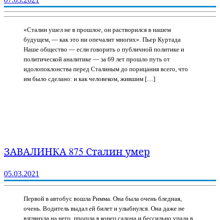
«Сталин ушел не в прошлое, он растворился в нашем
будущем, — как это ни опечалит многих». Пьер Куртада
Наше общество — если говорить о публичной политике и
политической аналитике — за 69 лет прошло путь от
идолопоклонства перед Сталиным до порицания всего, что
им было сделано: и как человеком, жившим […]
ЗАВАЛИНКА 875 Сталин умер
05.03.2021
Первой в автобус вошла Римма. Она была очень бледная,
очень. Водитель выдал ей билет и улыбнулся. Она даже не
взглянула на него, прошла в конец салона и бессильно упала в