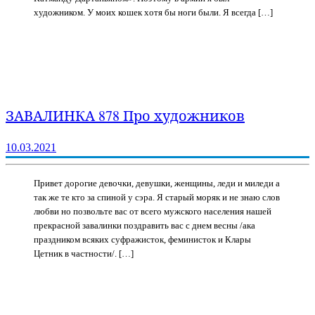
художником. У моих кошек хотя бы ноги были. Я всегда […]
ЗАВАЛИНКА 878 Про художников
10.03.2021
Привет дорогие девочки, девушки, женщины, леди и миледи а
так же те кто за спиной у сэра. Я старый моряк и не знаю слов
любви но позвольте вас от всего мужского населения нашей
прекрасной завалинки поздравить вас с днем весны /ака
праздником всяких суфражисток, феминисток и Клары
Цетник в частности/. […]