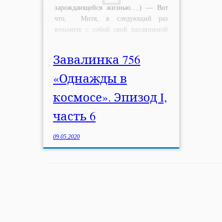
зарождающейся жизнью….) — Вот
что, Митя, в следующий раз
возьмите с собой свой раздвижной
бездонный мешок, который вы
стянули у подполковника Хелума, а
Завалинка 756
потом всем рассказывали что он Вам
его […]
«Однажды в
космосе». Эпизод I,
часть 6
09.05.2020