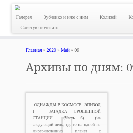
Skip
to
Галерея
Зубченко и иже с ним
Колизей
К
content
Советую почитать
Главная
»
2020
»
Май
»
09
Архивы по дням:
0
ОДНАЖДЫ В КОСМОСЕ. ЭПИЗОД
I ЗАГАДКА БРОШЕННОЙ
СТАНЦИИ (Часть 6) (на
следующий день, где-то на одной из
многочисленных планет с