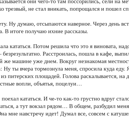
Оказывается они чего-то там поссорились, сели на м
ко трезвый, не стал вникать, попрощался и пошел сп
у. Ну думаю, отсыпаются наверное. Через день вст
а. В итоге получаю ихние рассказы.
хала кататься. Потом решила что это я виновата, на
 безрезультатно. Расстроилась, пошла в кафе, выпи
той же машине уже днем. Вокруг незнакомая местност
а: Ну ты вчера тормознула меня, спросила куда еду.
 из питерских площадей. Голова раскалывается, на 
остные вопли, объятья, поцелуи…
, поехал кататься. И че-то как-то грустно вдруг ста
ться, а тут вокзал рядом… В общем, разбудил меня
на мне навстречу идет! Думал все, совсем с катуше