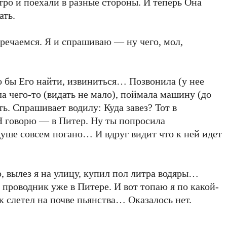
етро и поехали в разные стороны. И теперь Она
ать.
речаемся. Я и спрашиваю — ну чего, мол,
до бы Его найти, извиниться… Позвонила (у нее
ла чего-то (видать не мало), поймала машину (до
ь. Спрашивает водилу: Куда завез? Тот в
 Я говорю — в Питер. Ну ты попросила
душе совсем погано… И вдруг видит что к ней идет
ло, вылез я на улицу, купил пол литра водяры…
 проводник уже в Питере. И вот топаю я по какой-
к слетел на почве пьянства… Оказалось нет.