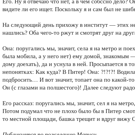
Его. Ну я отвечаю что нет, а в чем собссно дело? 
видите ли его ищет. Поскольку я и сам был не шиб
На следующий день прихожу в институт — этих нет
нашлись? Оба чего-то ржут и смотрят друг на друг
Она: поругались мы, значит, села я на метро и пое
была мобила, а у него нет) ему домой, знакомым —
дому доехать), да и уснула в ней. Просыпается в 
непонятках: Как куда? В Питер! Она: ?!?!?! Водил
подбросить… И вот значит, топает она по какой-то
Он (с глазами на полшестого)! Далее следуют рад
Его рассказ: поругались мы, значит, сел я на метро
Потом подумал что не плохо было бы в Питер смота
то местной площади, башка трещит и вдруг вижу О
Публикуется по пожеланию Маруси.