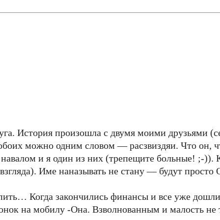
друга. История произошла с двумя моими друзьями (
обоих можно одним словом — расзвиздяи. Что он, чт
авалом и я один из них (трепещите больные! ;-)). К
взгляда). Име наназывать не стану — будут просто 
выпить… Когда закончились финансы и все уже дошл
онок на мобилу -Она. Взволнованным и малость не 