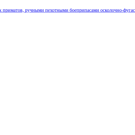
х приматов, ручными пехотными боеприпасами осколочно-фугас