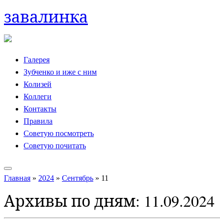
завалинка
Skip
to
content
Галерея
Зубченко и иже с ним
Колизей
Коллеги
Контакты
Правила
Советую посмотреть
Советую почитать
Главная
»
2024
»
Сентябрь
»
11
Архивы по дням:
11.09.2024