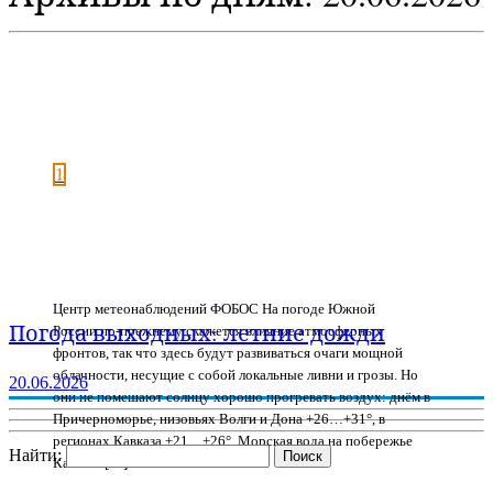
1
Центр метеонаблюдений ФОБОС На погоде Южной
Погода выходных: летние дожди
России по-прежнему скажется влияние атмосферных
фронтов, так что здесь будут развиваться очаги мощной
облачности, несущие с собой локальные ливни и грозы. Но
20.06.2026
они не помешают солнцу хорошо прогревать воздух: днём в
Причерноморье, низовьях Волги и Дона +26…+31°, в
регионах Кавказа +21…+26°. Морская вода на побережье
Найти:
Кавказа […]