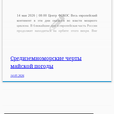
14 мая 2026 | 08:00 Центр ФОБОС Весь европейский
континент в эти дни оказался во власти мощного
циклона. В ближайшие дни и европейская часть России
продолжит находиться на орбите этого вихря. Вне
зоны влияния полей его фронтальной облачности
останутся только Заволжье и Предуралье. А самые
сильные осадки ожидаются на крайнем западе […]
Средиземноморские черты
майской погоды
14.05.2026