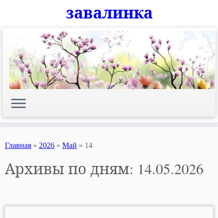
завалинка
Skip
to
content
Главная
»
2026
»
Май
»
14
Архивы по дням:
14.05.2026