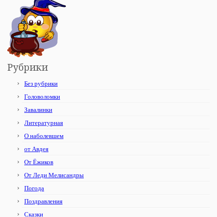
Рубрики
Без рубрики
Головоломки
Завалинки
Литературная
О наболевшем
от Авдея
От Ёжиков
От Леди Мелисандры
Погода
Поздравления
Сказки