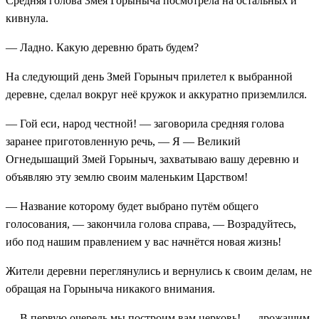
Средняя голова Змея Горыныча посмотрела на остальных и
кивнула.
— Ладно. Какую деревню брать будем?
На следующий день Змей Горыныч прилетел к выбранной
деревне, сделал вокруг неё кружок и аккуратно приземлился.
— Гой еси, народ честной! — заговорила средняя голова
заранее приготовленную речь, — Я — Великий
Огнедышащий Змей Горыныч, захватываю вашу деревню и
объявляю эту землю своим маленьким Царством!
— Название которому будет выбрано путём общего
голосования, — закончила голова справа, — Возрадуйтесь,
ибо под нашим правлением у вас начнётся новая жизнь!
Жители деревни переглянулись и вернулись к своим делам, не
обращая на Горыныча никакого внимания.
— В первую очередь мы построим вам церковь! — дрожащим