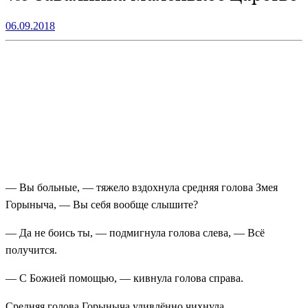
06.09.2018
— Вы больные, — тяжело вздохнула средняя голова Змея
Горыныча, — Вы себя вообще слышите?
— Да не боись ты, — подмигнула голова слева, — Всё
получится.
— С Божией помощью, — кивнула голова справа.
Средняя голова Горыныча удивлённо чихнула.