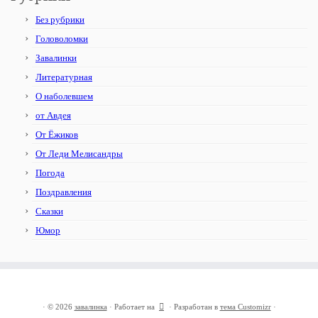
Без рубрики
Головоломки
Завалинки
Литературная
О наболевшем
от Авдея
От Ёжиков
От Леди Мелисандры
Погода
Поздравления
Сказки
Юмор
·
© 2026
завалинка
·
Работает на
·
Разработан в
тема Customizr
·