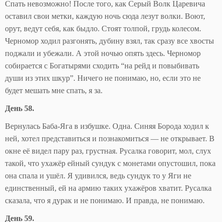
Спать невозможно! После того, как Серый Волк Царевича
оставил свои метки, каждую ночь сюда лезут волки. Воют,
орут, ведут себя, как быдло. Стоят толпой, грудь колесом.
Черномор ходил разгонять, дубину взял, так сразу все хвосты
поджали и убежали. А этой ночью опять здесь. Черномор
собирается с Богатырями сходить “на рейд и повыбивать
души из этих шкур”. Ничего не понимаю, но, если это не
будет мешать мне спать, я за.
День 58.
Вернулась Баба-Яга в избушке. Одна. Синяя Борода ходил к
ней, хотел представиться и познакомиться — не открывает. В
окне её видел пару раз, грустная. Русалка говорит, мол, слух
такой, что ухажёр ейный сундук с монетами опустошил, пока
она спала и ушёл. Я удивился, ведь сундук то у Яги не
единственный, ей на армию таких ухажёров хватит. Русалка
сказала, что я дурак и не понимаю. И правда, не понимаю.
День 59.