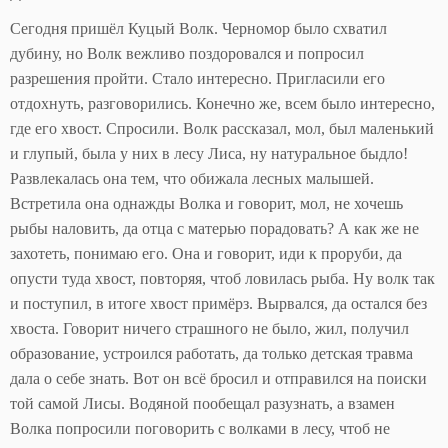
Сегодня пришёл Куцый Волк. Черномор было схватил
дубину, но Волк вежливо поздоровался и попросил
разрешения пройти. Стало интересно. Пригласили его
отдохнуть, разговорились. Конечно же, всем было интересно,
где его хвост. Спросили. Волк рассказал, мол, был маленький
и глупый, была у них в лесу Лиса, ну натуральное быдло!
Развлекалась она тем, что обижала лесных малышей.
Встретила она однажды Волка и говорит, мол, не хочешь
рыбы наловить, да отца с матерью порадовать? А как же не
захотеть, понимаю его. Она и говорит, иди к проруби, да
опусти туда хвост, повторяя, чтоб ловилась рыба. Ну волк так
и поступил, в итоге хвост примёрз. Вырвался, да остался без
хвоста. Говорит ничего страшного не было, жил, получил
образование, устроился работать, да только детская травма
дала о себе знать. Вот он всё бросил и отправился на поиски
той самой Лисы. Водяной пообещал разузнать, а взамен
Волка попросили поговорить с волками в лесу, чтоб не