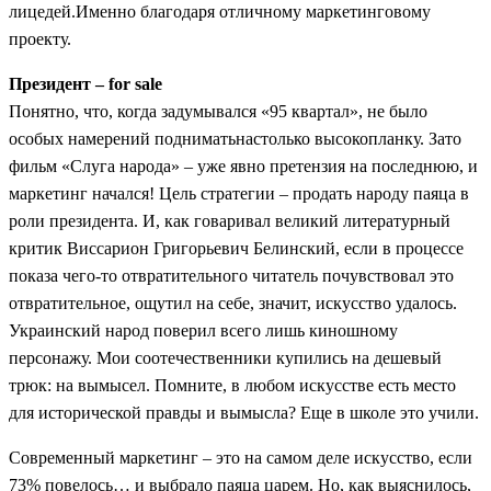
лицедей.Именно благодаря отличному маркетинговому
проекту.
Президент – for sale
Понятно, что, когда задумывался «95 квартал», не было
особых намерений подниматьнастолько высокопланку. Зато
фильм «Слуга народа» – уже явно претензия на последнюю, и
маркетинг начался! Цель стратегии – продать народу паяца в
роли президента. И, как говаривал великий литературный
критик Виссарион Григорьевич Белинский, если в процессе
показа чего-то отвратительного читатель почувствовал это
отвратительное, ощутил на себе, значит, искусство удалось.
Украинский народ поверил всего лишь киношному
персонажу. Мои соотечественники купились на дешевый
трюк: на вымысел. Помните, в любом искусстве есть место
для исторической правды и вымысла? Еще в школе это учили.
Современный маркетинг – это на самом деле искусство, если
73% повелось… и выбрало паяца царем. Но, как выяснилось,