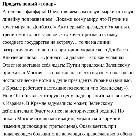
Продать новый «товар»
А теперь – фанфары! Представляем вам новую маркетинговую
линейку под названием «Докажи всему миру, что Путин не
хочет мира на Донбассе!» Акт первый: президент Украины с
трепетом в голосе заявляет, что хочет пригласить главу
соседнего государства на встречу… то ли на линии
разграничения, то ли на территорию украинского Донбасса…
Ключевое слово – «Донбасс», а дальше – кто как услышал.
Ответ не заставил себя ждать: Путин предложил Зеленскому
приехать в Москву… в надежде на то, что вызовет изначально
ностальгические нотки в душе президента Украины (видимо,
в Кремле работают настоящие психологи «по Зеленскому»).
Но в ОП объявляет вторую сцену: надо организовать встречу
в Израиле. В Кремле задумались: может, Зеленскому
действительно будет уютнее на исторической родине? Но
пока в Москве искали мотивацию, украинской кормчий
изменил дислокацию (третьясцена). Оказывается, при
подавляющем большинстве верующих-православных в обеих