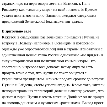
странах надо на переговоры лететь в Ватикан, к Папе
Римскому как «символу мира» на всей планете. В Кремле
устали искать мотивацию. Зависли, ожидают следующих
предложений Зеленского.Пока маркетинг удался.
В зрительно зале
Кажется, в следующий раз Зеленский пригласит Путина на
встречу в Польшу (например, в Освенцим, в котором он
однажды уже опростоволосился) или в страны Прибалтики с
единственной целью: глава России однозначно «не придет» в
силу исторической или политической конъюнктуры. Что,
собственно, и требовалось доказать всему миру, то есть
продать тезис о том, что Путин не хочет общаться с
украинским президентом. Причем продать срочно: до встречи
Путина и Байдена, чтобы успетьнагадить. Кроме того, жители
неподконтрольных территорий должны навсегда усвоить, что
деспот и тиран Путин плевать хотел на Донбасс: он не придет
на помощь донецким и луганским «россиянам». Вывод прост: