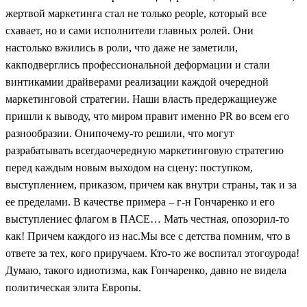
жертвой маркетинга стал не только peoрle, который все
схавает, но и сами исполнители главных ролей. Они
настолько вжились в роли, что даже не заметили,
какподверглись профессиональной деформации и стали
винтикамии драйверами реализации каждой очередной
маркетинговой стратегии. Наши власть предержащиеуже
пришли к выводу, что миром правит именно PR во всем его
разнообразии. Онипочему-то решили, что могут
разрабатывать всегдаочередную маркетинговую стратегию
перед каждым новым выходом на сцену: поступком,
выступлением, приказом, причем как внутри страны, так и за
ее пределами. В качестве примера – г-н Гончаренко и его
выступлениес флагом в ПАСЕ… Мать честная, опозорил-то
как! Причем каждого из нас.Мы все с детства помним, что в
ответе за тех, кого приручаем. Кто-то же воспитал этогоурода!
Думаю, такого идиотизма, как Гончаренко, давно не видела
политическая элита Европы.