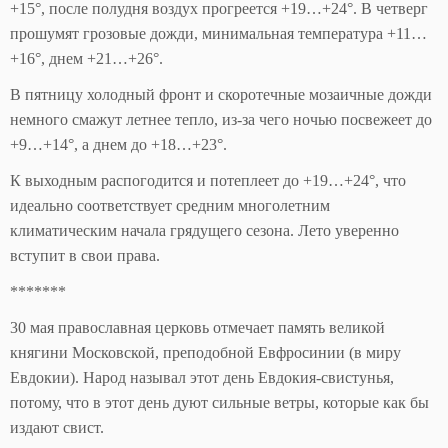
+15°, после полудня воздух прогреется +19…+24°. В четверг
прошумят грозовые дожди, минимальная температура +11…
+16°, днем +21…+26°.
В пятницу холодный фронт и скоротечные мозаичные дожди
немного смажут летнее тепло, из-за чего ночью посвежеет до
+9…+14°, а днем до +18…+23°.
К выходным распогодится и потеплеет до +19…+24°, что
идеально соответствует средним многолетним
климатическим начала грядущего сезона. Лето уверенно
вступит в свои права.
*******
30 мая православная церковь отмечает память великой
княгини Московской, преподобной Евфросинии (в миру
Евдокии). Народ называл этот день Евдокия-свистунья,
потому, что в этот день дуют сильные ветры, которые как бы
издают свист.