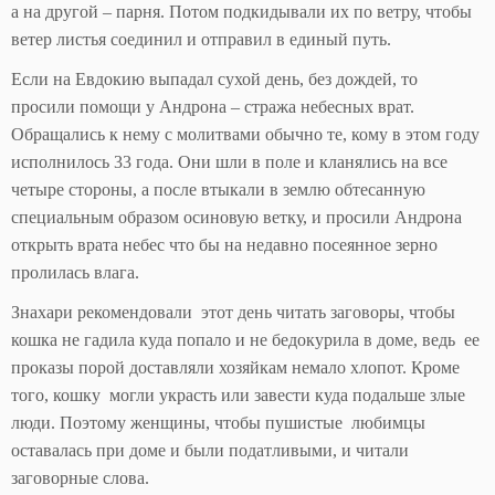
а на другой – парня. Потом подкидывали их по ветру, чтобы
ветер листья соединил и отправил в единый путь.
Если на Евдокию выпадал сухой день, без дождей, то
просили помощи у Андрона – стража небесных врат.
Обращались к нему с молитвами обычно те, кому в этом году
исполнилось 33 года. Они шли в поле и кланялись на все
четыре стороны, а после втыкали в землю обтесанную
специальным образом осиновую ветку, и просили Андрона
открыть врата небес что бы на недавно посеянное зерно
пролилась влага.
Знахари рекомендовали этот день читать заговоры, чтобы
кошка не гадила куда попало и не бедокурила в доме, ведь ее
проказы порой доставляли хозяйкам немало хлопот. Кроме
того, кошку могли украсть или завести куда подальше злые
люди. Поэтому женщины, чтобы пушистые любимцы
оставалась при доме и были податливыми, и читали
заговорные слова.