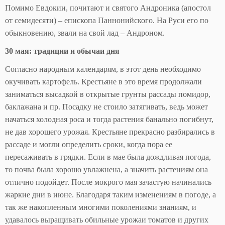
Помимо Евдокии, почитают и святого Андроника (апостол
от семидесяти) – епископа Паннонийского. На Руси его по
обыкновению, звали на свой лад – Андроном.
30 мая: традиции и обычаи дня
Согласно народным календарям, в этот день необходимо
окучивать картофель. Крестьяне в это время продолжали
заниматься высадкой в открытые грунты рассады помидор,
баклажана и пр. Посадку не стоило затягивать, ведь может
начаться холодная роса и тогда растения банально погибнут,
не дав хорошего урожая. Крестьяне прекрасно разбирались в
рассаде и могли определить сроки, когда пора ее
пересаживать в грядки. Если в мае была дождливая погода,
то почва была хорошо увлажнена, а значить растениям она
отлично подойдет. После мокрого мая зачастую начинались
жаркие дни в июне. Благодаря таким изменениям в погоде, а
так же накопленным многими поколениями знаниям, и
удавалось выращивать обильные урожаи томатов и других