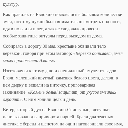
культур.
Как правило, на Евдокию появлялись в большом количестве
змеи, поэтому нужно было внимательно смотреть под ноги,
идя в поля или в лес, а также следовало провести
особые защитные ритуалы перед выходом из дома.
Собираясь в дорогу 30 мая, крестьяне обвивали тело
веревкой, говоря при этом заговор:
«Веревка обнимает, змея
мимо проползает. Аминь».
Изготовляли к этому дню и специальный амулет от гадов.
Брали маленький круглый камешек белого цвета, делали в
нем дырку и вешали на ниточку, приговаривая
заклинание:
«Камень белый защитит, от укусов змеиных
оградит».
С ним ходили целый день.
Ветер, который дул на Евдокию-Свистунью, девушки
использовали для приворота парней. Брали два зеленых
листика с березы и шепотом на один наговаривали свое имя,