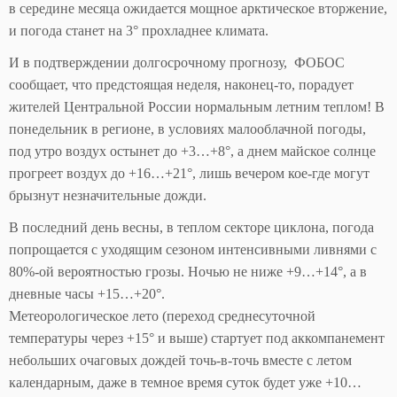
в середине месяца ожидается мощное арктическое вторжение,
и погода станет на 3° прохладнее климата.
И в подтверждении долгосрочному прогнозу, ФОБОС
сообщает, что предстоящая неделя, наконец-то, порадует
жителей Центральной России нормальным летним теплом! В
понедельник в регионе, в условиях малооблачной погоды,
под утро воздух остынет до +3…+8°, а днем майское солнце
прогреет воздух до +16…+21°, лишь вечером кое-где могут
брызнут незначительные дожди.
В последний день весны, в теплом секторе циклона, погода
попрощается с уходящим сезоном интенсивными ливнями с
80%-ой вероятностью грозы. Ночью не ниже +9…+14°, а в
дневные часы +15…+20°.
Метеорологическое лето (переход среднесуточной
температуры через +15° и выше) стартует под аккомпанемент
небольших очаговых дождей точь-в-точь вместе с летом
календарным, даже в темное время суток будет уже +10…