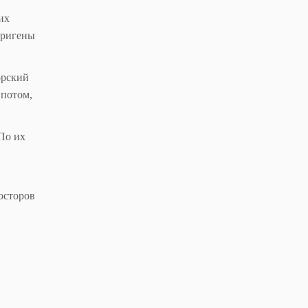
их
оригены
орский
 потом,
 По их
осторов