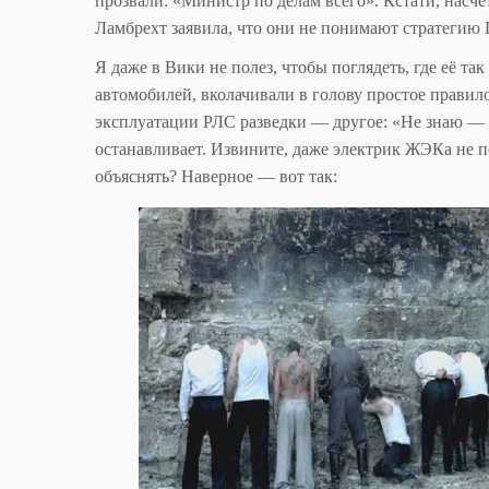
прозвали: «Министр по делам всего». Кстати, насч
Ламбрехт заявила, что они не понимают стратегию 
Я даже в Вики не полез, чтобы поглядеть, где её та
автомобилей, вколачивали в голову простое правил
эксплуатации РЛС разведки — другое: «Не знаю — н
останавливает. Извините, даже электрик ЖЭКа не п
объяснять? Наверное — вот так: