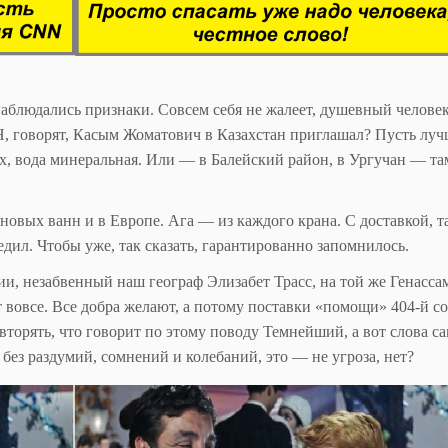
 наблюдались признаки. Совсем себя не жалеет, душевный человек
Н, говорят, Касым Жоматович в Казахстан приглашал? Пусть луч
дух, вода минеральная. Или — в Балейский район, в Ургучан — т
новых ванн и в Европе. Ага — из каждого крана. С доставкой, т
дил. Чтобы уже, так сказать, гарантированно запомнилось.
ии, незабвенный наш географ Элизабет Трасс, на той же Генасса
 вовсе. Все добра желают, а потому поставки «помощи» 404-й со
вторять, что говорит по этому поводу Темнейший, а вот слова с
 без раздумий, сомнений и колебаний, это — не угроза, нет?