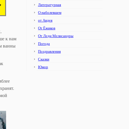
Литературная
О наболевшем
от Авдея
От Ёжиков
.
От Леди Мелисандры
ше к нам
Погода
ам ванны
Поздравления
Сказки
ак
Юмор
мблее
хранят.
амой