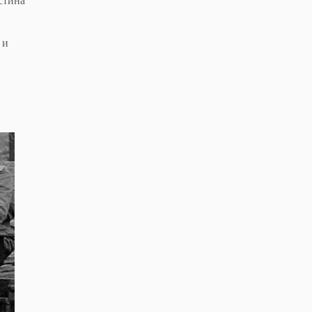
стина
 и