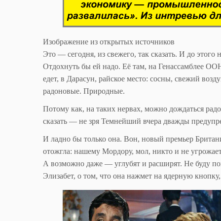
Изображение из открытых источников
Это — сегодня, из свежего, так сказать. И до этого
Отдохнуть бы ей надо. Её там, на Генассамблее ОО
едет, в Дарасун, райское место: сосны, свежий воз
радоновые. Природные.
Потому как, на таких нервах, можно дождаться радо
сказать — не зря Темнейший вчера дважды предупре
И ладно бы только она. Вон, новый премьер Британ
отожгла: нашему Мордору, мол, никто и не угрожает
А возможно даже — углубят и расширят. Не буду по
Элизабет, о том, что она нажмет на ядерную кнопку,