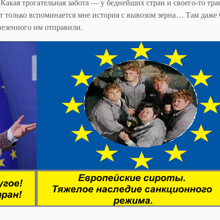
Какая трогательная забота — у беднейших стран и своего-то тра
от только вспоминается мне история с вывозом зерна… Там даже
везенного им отправили.