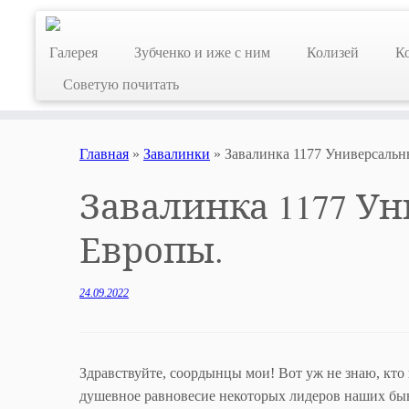
Skip
to
Галерея
Зубченко и иже с ним
Колизей
К
content
Советую почитать
Главная
»
Завалинки
»
Завалинка 1177 Универсаль
Завалинка 1177 У
Европы.
24.09.2022
Здравствуйте, соордынцы мои! Вот уж не знаю, кто к
душевное равновесие некоторых лидеров наших бы