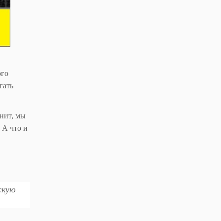
ого
гать
нит, мы
 А что и
скую