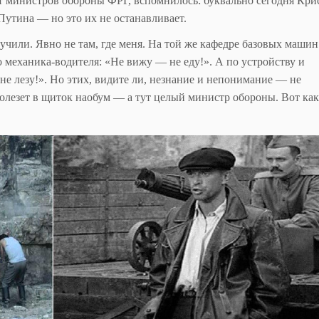
ет министров обороны ФРГ, вспомнилось: буквально сегодня Кри
Путина — но это их не останавливает.
к учили. Явно не там, где меня. На той же кафедре базовых машин
о механика-водителя: «Не вижу — не еду!». А по устройству и
е лезу!». Но этих, видите ли, незнание и непонимание — не
олезет в щиток наобум — а тут целый министр обороны. Вот как