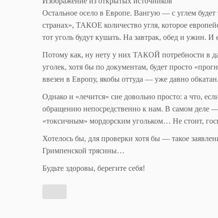
Изображение из открытых источников
Остальное осело в Европе. Вангую — с углем будет 
странах», ТАКОЕ количество угля, которое европейс
тот уголь будут кушать. На завтрак, обед и ужин. И 
Потому как, ну нету у них ТАКОЙ потребности в д
уголек, хотя бы по документам, будет просто «прог
ввезен в Европу, якобы оттуда — уже давно обкатан
Однако и «лечится» сие довольно просто: а что, есл
обращению непосредственно к нам. В самом деле —
«токсичным» мордорским угольком… Не стоит, госп
Хотелось бы, для проверки хотя бы — такое заявле
Гримпенской трясины…
Будьте здоровы, берегите себя!