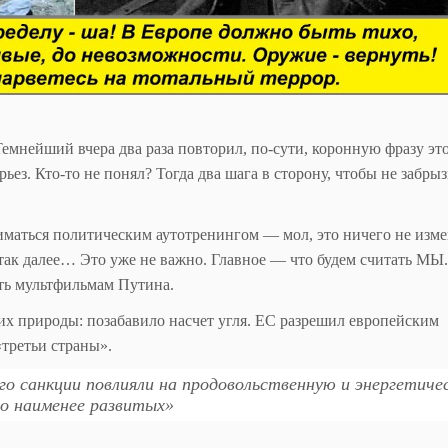
Темнейший вчера два раза повторил, по-сути, коронную фразу эт
ьез. Кто-то не понял? Тогда два шага в сторону, чтобы не забрыз
иматься политическим аутотренингом — мол, это ничего не изме
так далее… Это уже не важно. Главное — что будем считать МЫ.
ять мультфильмам Путина.
их природы: позабавило насчет угля. ЕС разрешил европейским
«третьи страны».
о санкции повлияли на продовольственную и энергетиче
но наименее развитых»