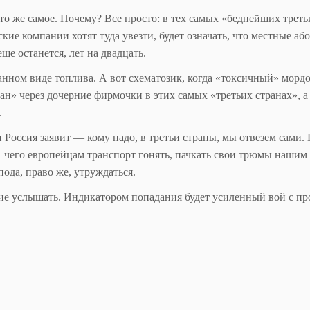
то же самое. Почему? Все просто: в тех самых «беднейших треть
кие компании хотят туда увезти, будет означать, что местные аб
еще останется, лет на двадцать.
анном виде топлива. А вот схематозик, когда «токсичный» морд
нан» через дочерние фирмочки в этих самых «третьих странах», а
.
и Россия заявит — кому надо, в третьи страны, мы отвезем сами.
 чего европейцам транспорт гонять, пачкать свои трюмы нашим
ода, право же, утруждаться.
ние услышать. Индикатором попадания будет усиленный вой с пр