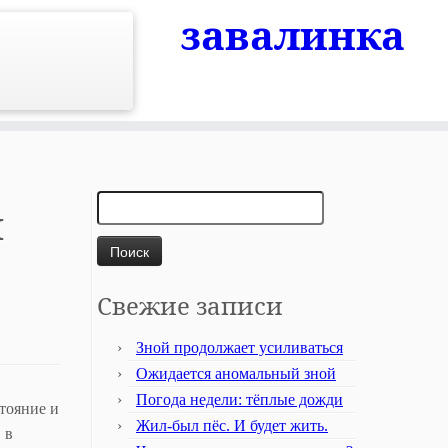
завалинка
Найти:
и
Свежие записи
Зной продолжает усиливаться
Ожидается аномальный зной
Погода недели: тёплые дожди
стояние и
Жил-был пёс. И будет жить.
 в