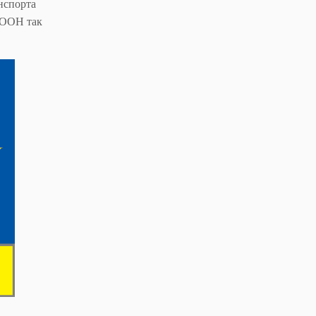
нспорта
 ООН так