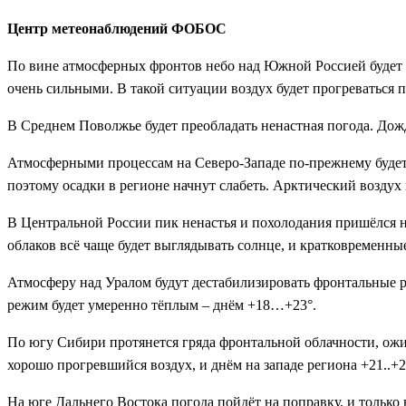
Центр метеонаблюдений ФОБОС
По вине атмосферных фронтов небо над Южной Россией будет з
очень сильными. В такой ситуации воздух будет прогреваться п
В Среднем Поволжье будет преобладать ненастная погода. Дож
Атмосферными процессам на Северо-Западе по-прежнему будет 
поэтому осадки в регионе начнут слабеть. Арктический воздух
В Центральной России пик ненастья и похолодания пришёлся на
облаков всё чаще будет выглядывать солнце, и кратковременн
Атмосферу над Уралом будут дестабилизировать фронтальные р
режим будет умеренно тёплым – днём +18…+23°.
По югу Сибири протянется гряда фронтальной облачности, ожид
хорошо прогревшийся воздух, и днём на западе региона +21..+2
На юге Дальнего Востока погода пойдёт на поправку, и тольк