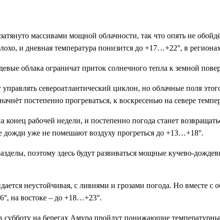
атянуто массивами мощной облачности, так что опять не обойдё
лохо, и дневная температура понизится до +17…+22°, в регионах
девые облака ограничат приток солнечного тепла к земной пове
управлять североатлантический циклон, но облачные поля этого 
 начнёт постепенно прогреваться, к воскресенью на севере тем
 конец рабочей недели, и постепенно погода станет возвращать
ые дожди уже не помешают воздуху прогреться до +13…+18°.
азделы, поэтому здесь будут развиваться мощные кучево-дождев
ается неустойчивая, с ливнями и грозами погода. Но вместе с 
6°, на востоке – до +18…+23°.
о в субботу на берегах Амура пройдут понижающие температурны