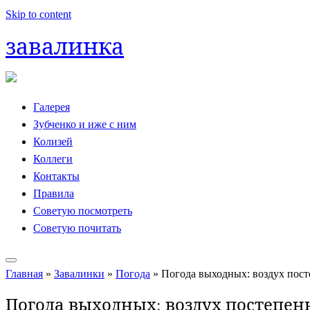
Skip to content
завалинка
Галерея
Зубченко и иже с ним
Колизей
Коллеги
Контакты
Правила
Советую посмотреть
Советую почитать
Главная
»
Завалинки
»
Погода
»
Погода выходных: воздух пост
Погода выходных: воздух постепен