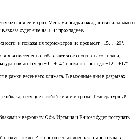
тся без ливней и гроз. Местами осадки ожидаются сильными и
 Кавказа будет ещё на 3–4° прохладнее.
рхности, и показания термометров не превысят +15…+20°.
вихря постепенно избавляются от своих запасов влаги,
пература повысится до +9…+14°, в южной части до +12…+17°.
ся в рамки весеннего климата. В выходные дни в разрывах
ые облака, несущие с собой ливни и грозы. Температурный
облаками к верховьям Оби, Иртыша и Енисея будет поступать
й градус дожди. А к воскресенью дневная температура в