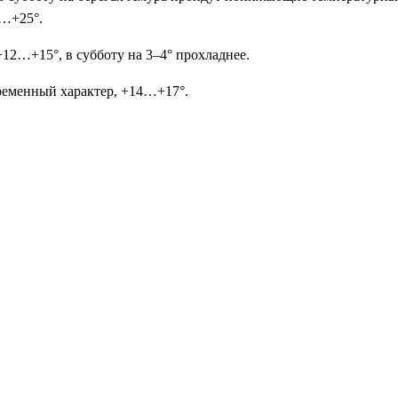
0…+25°.
12…+15°, в субботу на 3–4° прохладнее.
ременный характер, +14…+17°.