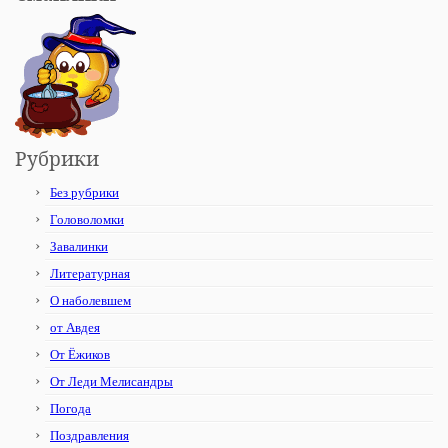
Рубрики
Без рубрики
Головоломки
Завалинки
Литературная
О наболевшем
от Авдея
От Ёжиков
От Леди Мелисандры
Погода
Поздравления