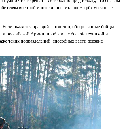
ей нужно что-то решать. Осторожно предположу, что сначала
бителям военной ипотеки, посчитавшим трёх месячные
д. Если окажется правдой – отлично, обстрелянные бойцы
ам российской Армии, проблемы с боевой техникой и
даже таких подразделений, способных вести дерзкие