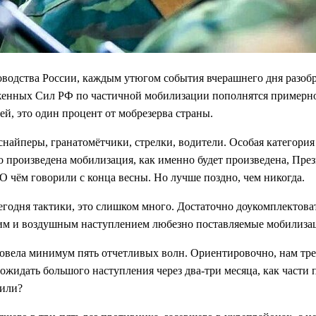
водства России, каждым утюгом события вчерашнего дня разобр
енных Сил РФ по частичной мобилизации пополнятся примерно 
й, это один процент от мобрезерва страны.
 снайперы, гранатомётчики, стрелки, водители. Особая категор
 произведена мобилизация, как именно будет произведена, Прези
 чём говорили с конца весны. Но лучше поздно, чем никогда.
сегодня тактики, это слишком много. Достаточно доукомплектова
им и воздушным наступлением любезно поставляемые мобилиза
овела минимум пять отчетливых волн. Ориентировочно, нам тре
 ожидать большого наступления через два-три месяца, как части 
шили?