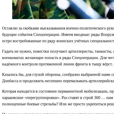
Оставлю за скобками высказывания военно-политического руко
будущие события Спецоперации. Имеем вводные: ряды Вооруж
остро востребованные по ряду воинских учётных специальносте
Гадать не нужно, повестки получают артиллеристы, танкисты,
военкоматах желающие попасть в ряды Спецоперации. Для чего
надёжного контроля протяженной линии фронта в тыщу вёрст. О
Казалось бы, для глухой обороны, сообразно выбранной нами 
Донбасса и продолжить неспешно перемалывать артиллерийск
Которая находится в состоянии перманентной мобилизации, пр
харьковские «перегруппировки». Раз ставят в строй 300 … нам
полноценные боевые стрельбы? Или же просто укрепиться ре