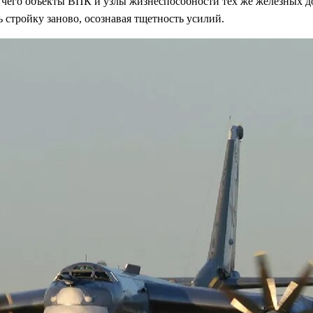
его объекты ВПК и узлы жизнеспособности тех же железных дор
 стройку заново, осознавая тщетность усилий.