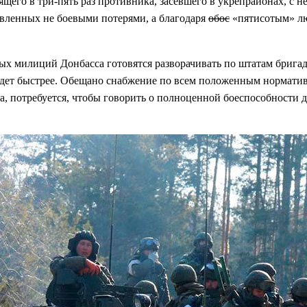
щего в три-пять раз противника, засевшего в укрепрайонах, с н
овленных не боевыми потерями, а благодаря
обос
«пятисотым» лю
ных милиций Донбасса готовятся разворачивать по штатам брига
йдет быстрее. Обещано снабжение по всем положенным норматив
ца, потребуется, чтобы говорить о полноценной боеспособности 