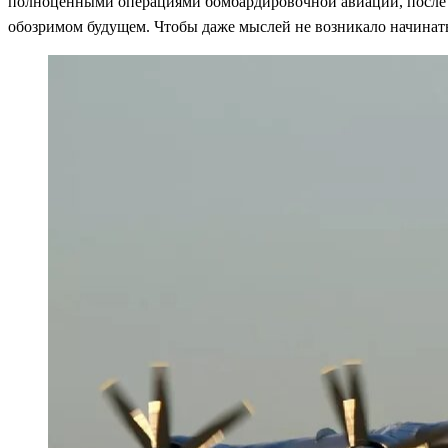
полноценными операциями бомбардировочной авиации, после ч
обозримом будущем. Чтобы даже мыслей не возникало начинать