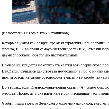
(иллюстрация из открытых источников)
Которые нужны как воздух, прежняя стратегия Спецоперации ок
фронта, ВСУ выбрали самоубийственную тактику «тысячи поре
двумя способами, оба только наступательные.
Во-первых, придётся не отпускать хватки артиллерийского по
ВКС) приловчились действовать неумолимо, в лоб, с минимал
противостоят не самые боеспособные части из малообученных 
Во-вторых, если Главнокомандующий сказал «А», ждём следующ
месяцев. Провести, пока наземные мобилизованные части прив
Чтобы лишить режим Зеленского коммуникационной, энергетиче