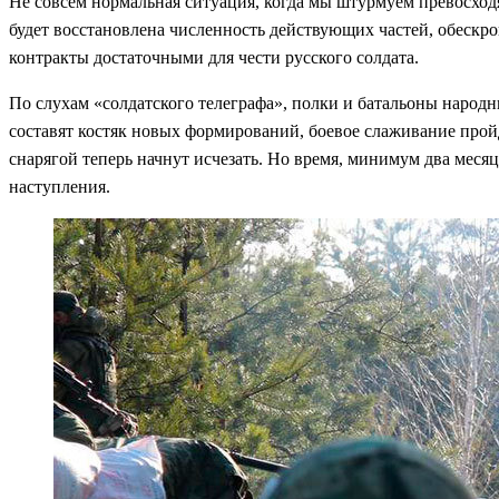
Не совсем нормальная ситуация, когда мы штурмуем превосходя
будет восстановлена численность действующих частей, обескр
контракты достаточными для чести русского солдата.
По слухам «солдатского телеграфа», полки и батальоны народ
составят костяк новых формирований, боевое слаживание про
снарягой теперь начнут исчезать. Но время, минимум два меся
наступления.