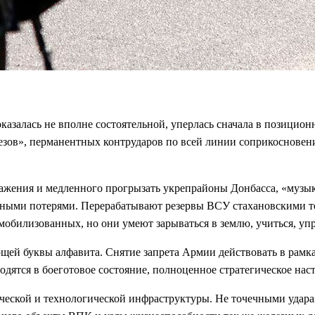
азалась не вполне состоятельной, уперлась сначала в позицион
зов», перманентных контрударов по всей линии соприкосновени
ражения и медленного прогрызать укрепрайоны Донбасса, «музы
ьными потерями. Перерабатывают резервы ВСУ стахановскими т
мобилизованных, но они умеют зарываться в землю, учиться, у
ей буквы алфавита. Снятие запрета Армии действовать в рамка
одятся в боеготовое состояние, полноценное стратегическое на
ской и технологической инфраструктуры. Не точечными ударами